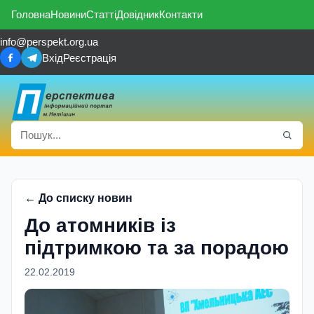
Головна
Новини
Статті
Довідник
Контакти
info@perspekt.org.ua
Вхід
Реєстрація
← До списку новин
До атомників із
підтримкою та за порадою
22.02.2019