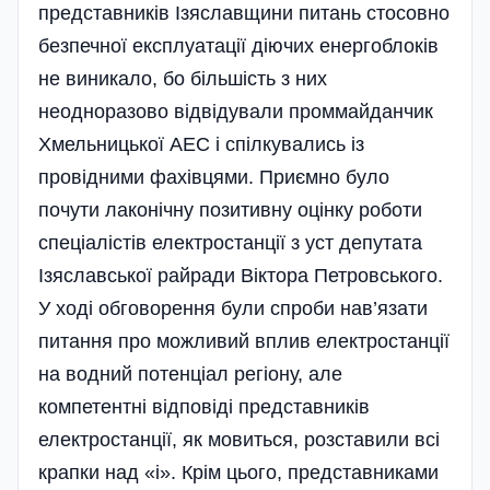
представників Ізяславщини питань стосовно
безпечної експлуатації діючих енергоблоків
не виникало, бо більшість з них
неодноразово відвідували проммайданчик
Хмельницької АЕС і спілкувались із
провідними фахівцями. Приємно було
почути лаконічну позитивну оцінку роботи
спеціалістів електростанції з уст депутата
Ізяславської райради Віктора Петровського.
У ході обговорення були спроби нав’язати
питання про можливий вплив електростанції
на водний потенціал регіону, але
компетентні відповіді представників
електро­станції, як мовиться, розставили всі
крапки над «і». Крім цього, представниками