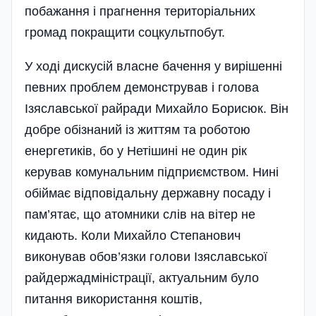
побажання і прагнення територіальних
громад покращити соцкультпобут.
У ході дискусій власне бачення у вирішенні
певних проблем демонстрував і голова
Ізяславської райради Михайло Борисюк. Він
добре обізнаний із життям та роботою
енергетиків, бо у Нетішині не один рік
керував комунальним підприємством. Нині
обіймає відповідальну державну посаду і
пам’ятає, що атомники слів на вітер не
кидають. Коли Михайло Степанович
виконував обов’язки голови Ізяславської
райдержадміністрації, актуальним було
питання використання коштів,