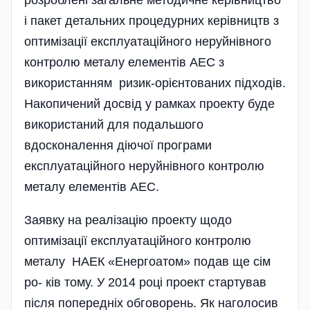
розроблені загальне методичне керів­ництво
і пакет детальних процедурних керівництв з
оптимізації експлуатаційного неруйнівного
контролю металу елемен­тів АЕС з
використанням ризик-орієнтованих під­ходів.
Накопичений досвід у рамках проекту буде
використаний для подальшого
вдосконалення діючої програми
експлуатаційного неруйнівного контролю
металу елементів АЕС.
Заявку на реалізацію проекту щодо
оптимізації експлуатаційного контролю
металу НАЕК «Енергоатом» подав ще сім
ро­- ків тому. У 2014 році проект стартував
після попередніх обговорень. Як наголосив