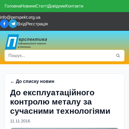
Головна
Новини
Статті
Довідник
Контакти
info@perspekt.org.ua
Вхід
Реєстрація
← До списку новин
До експлуатаційного
контролю металу за
сучасними технологіями
11.11.2016