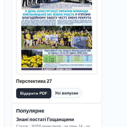
Перспектива 27
Усі випуски
Відкрити PDF
Популярне
Знані постаті Гощанщини
Стаття · 30250 переглядів · за день 14 · за