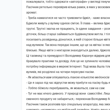
пожалкувати, тобто одержати «автографи» у вигляді пекучи
Пасічник ретельно перевірив кілька рамок, в яких у восков
аромат.
- Треба намагатися не часто тривожити бджіл, - каже власни
Бджоли живуть у вулику однією сім’єю. Її глава – велика бд
трутні. Трутні і матка не працюють, їх єдине завдання – р
діточок, більш старші займаються будівництвом житла. І ті
посилають розвідниць дізнатися, в якій стороні більше кві
над вуликом. Так вона передає іншим, що це за квітка і в я
близько. Якщо квіти з нектаром знаходяться далеко, бджола
Ці таємниці та премудрості Володимир Карачун відкрив для 
бракувало практики та досвіду. Але це не зупинило чоловіка.
потрібну інформацію в мережі Інтернет. Тоді мова йшла тільк
вуликів, які розділені на чотири пересувні пасіки.
- Як вдається вам опікуватись такою кількістю медоносів
- Це я зараз під час відпустки можу прибути на пасіку будь-як
- Тобто бджоли перебувають, як мовиться, сам на сам.
- Тут не має нічого дивного. У природі вони самостійні. Ли
смачного продукту не забариться,- переконав Володимир 
Пасічник також розповів про спеці­альну апаратуру, яка змо
одержить «есемеску» на мобільний телефон. Навіть якщо зн