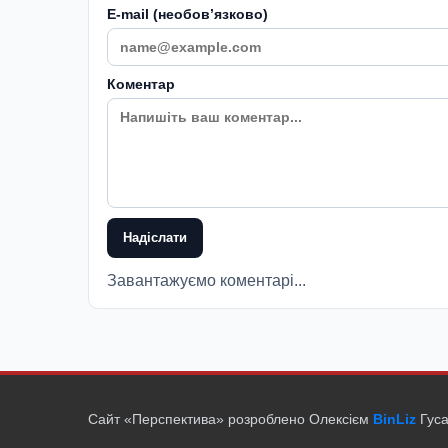
E-mail (необовʼязково)
Коментар
Надіслати
Завантажуємо коментарі...
Сайт «Перспектива» розроблено Олексієм
BinLiz
Гуса