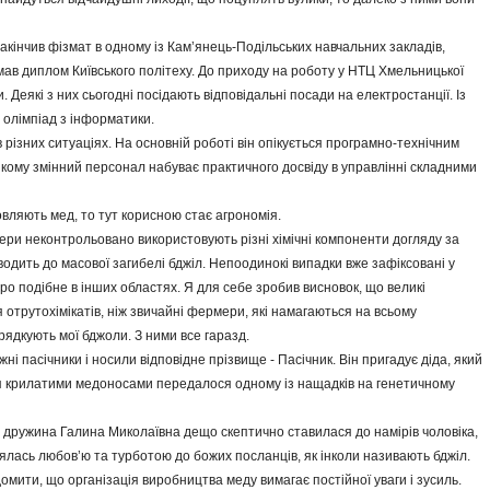
акінчив фізмат в одному із Кам’янець-Подільських навчальних закладів,
ав диплом Київського політеху. До приходу на роботу у НТЦ Хмельницької
Деякі з них сьогодні посідають відповідальні посади на електростанції. Із
 олімпіад з інформатики.
ізних ситуаціях. На основній роботі він опікується програмно-технічним
ому змінний персонал набуває практичного досвіду в управлінні складними
овляють мед, то тут корисною стає агрономія.
рмери неконтрольовано використовують різні хімічні компоненти догляду за
одить до масової загибелі бджіл. Непоодинокі випадки вже зафіксовані у
ро поді­бне в інших областях. Я для себе зробив висновок, що великі
отрутохімікатів, ніж звичайні фермери, які намагаються на всьому
рядкують мої бджоли. З ними все гаразд.
і пасічники і носили відповідне прізвище - Пасічник. Він пригадує діда, який
ня крилатими медоносами передалося одному із нащадків на генетичному
о дружина Галина Миколаївна дещо скептично ставилася до намірів чоловіка,
ялась любов’ю та турботою до божих посланців, як інколи називають бджіл.
омити, що організація виробництва меду вимагає постійної уваги і зусиль.