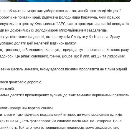
ожна побачити на морських узбережжях чи в затишній прохолоді місцевої
… роботи не початий край. Відпустка Володимира Карачуна, який працює
ренувального центру Хмельницької АЕС, часто проходить на пасіці неподалік
 туди ми домовились із Володимиром Миколайовичем заздалегідь.
врує між ямами на дорозі, яка прямує від Славути у бік Ізяслава. Зразу
 успішно долати цей нелегкий відтинок шляху.
во, - розповідає Володимир Карачун, - природа тут неповторна. Кожного разу
оноси. Це ріпак, соняшник, гречка. Добре, що й лип, акацій та лікарських
овейко Василь Зінкевич, якому вдалося піснями прославити не тільки рідний
ємося грунтовою дорогою.
ив водій.
 кілька десятків причепурених вуликів, до яких темними вервечками прямують
няють краще ніж вартові собаки.
мить все ж таки відчуваю пожвавлений інтерес до мене мешканців вуликів.
рити на міцність фотоапарат. За словами пасічника, це - охорона. Вона
аний гість. Той, хто нехтує принципами медоносів, може згодом сильно