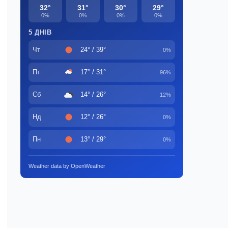
32°
31°
30°
29°
0%
0%
0%
0%
5 ДНІВ
Чт
24° / 39°
0%
Пт
17° / 31°
96%
Сб
14° / 26°
12%
Нд
12° / 26°
0%
Пн
13° / 29°
0%
Weather data by OpenWeather