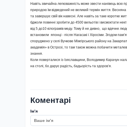
Навіть звичайна легковажність може звести нанівець всю п
природою їм відведений не великий термін життя. Веснян
та завершує свій вік навесні. Але навіть за таке коротке ж
бджоли повинні зробити до 4500 вильотів і висмоктати некта
від 5 до10 кілограмів меду. Тому й не дивно, що вдячне л
встановили японці - після Нагасакі і Хіросіми. Згодом пам’
споруджено у селі Вучкове Міжгірського району на Закарпа
академія» в Острозі, то там також можна побачити металев
знання.
Коли поверталися із Ізяславщини, Володимир Карачун нал
на столі, бо дарує радість, бадьорість та здоров’я.
Коментарі
Імʼя