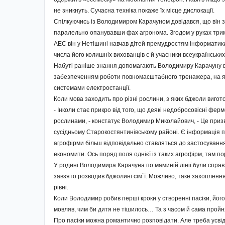
не зникнуть. Сучасна техніка покаже їх місце дислокації.
Спілкуючись із Володимиром Карачуном довідався, що він з
паралельно опанувавши фах агронома. Згодом у руках трим
АЕС він у Нетішині навчав дітей премудростям інформатики. 
числа його колишніх вихованців є й учасники всеукраїнських
Набуті раніше знання допомагають Володимиру Карачуну в р
забезпеченням роботи повномасштабного тренажера, на як
системами електростанції.
Коли мова заходить про різні рослини, з яких бджоли вигот
- Інколи стає прикро від того, що деякі недобросовісні фе
рослинами, - констатує Володимир Миколайович, - Це призв
сусідньо­му Старокостянтинівському районі. Є інформація п
агрофірми більш відповідально ставляться до застосування 
економити. Ось поряд поля однієї із таких агрофірм, там по
У родині Володимира Карачуна по маминій лінії були справжн
завзято розводив бджолині сім`ї. Можливо, таке захоплен
рівні.
Коли Володимир робив перші кроки у створенні пасіки, йог
мовляв, чим би дитя не тішилось… Та з часом й сама пройн
Про пасі­ки можна романтично розповідати. Але треба усвід