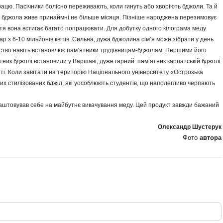
рацю. Пасічники болісно переживають, коли гинуть або хворіють бджоли. Та й
а бджола живе принаймні не більше місяця. Пізніше народжена перезимовує
иття вона встигає багато попрацювати. Для добутку одного кілограма меду
р з 6-10 мільйонів квітів. Сильна, дужа бджолина сім’я може зібрати у день
юдство навіть встановлює пам’ятники трудівницям-бджолам. Першими його
ятник бджолі встановили у Варшаві, дуже гарний пам’я­тник карпатській бджолі
тті. Коли завітати на територію Національного університету «Острозька
их стилізованих бджіл, які уособлюють студентів, що наполегливо черпають
аштовував себе на майбутнє викачування меду. Цей продукт завжди бажаний
Олександр Шустерук
Фото
автора