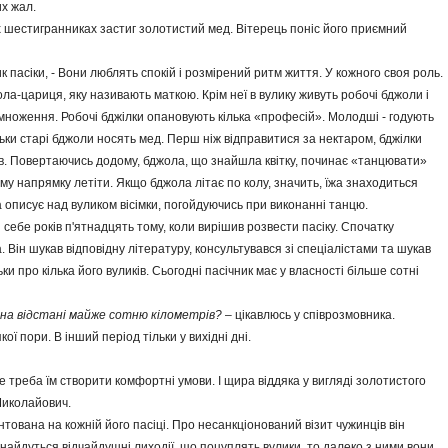
х жал.
их шестигранниках застиг золотистий мед. Вітерець поніс його приємний
к пасіки, - Вони люблять спокій і розмірений ритм життя. У кожного своя роль.
жола-цариця, яку називають маткою. Крім неї в вулику живуть робочі бджоли і
озмноження. Робочі бджілки опановують кілька «професій». Молодші - годують
льки старі бджоли носять мед. Перш ніж відправитися за нектаром, бджілки
тів. Повертаючись додому, бджола, що знайшла квітку, починає «танцювати»
кому напрямку летіти. Якщо бджола літає по колу, значить, їжа знаходиться
 описує над вуликом вісімки, погойдуючись при виконанні танцю.
себе років п'ятнадцять тому, коли вирішив розвести пасіку. Спочатку
 Він шукав відповідну літературу, консультувався зі спеці­алістами та шукав
и про кілька його вуликів. Сьогодні пасічник має у власності більше сотні
 на відстані майже сотню кілометрів?
– цікавлюсь у співрозмовника.
ої пори. В інший період тільки у вихідні дні.
ше треба їм створити комфортні умови. І щира віддяка у вигляді золотистого
Миколайович.
нтована на кожній його пасіці. Про несанкціонований візит чужинців він
айдуться відчайдушні лиходії, що поцуплять вулики, то далеко з ними вони