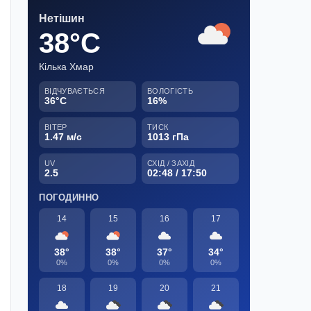
Нетішин
38°C
Кілька Хмар
ВІДЧУВАЄТЬСЯ
ВОЛОГІСТЬ
36°C
16%
ВІТЕР
ТИСК
1.47 м/с
1013 гПа
UV
СХІД / ЗАХІД
2.5
02:48 / 17:50
ПОГОДИННО
14
15
16
17
38°
38°
37°
34°
0%
0%
0%
0%
18
19
20
21