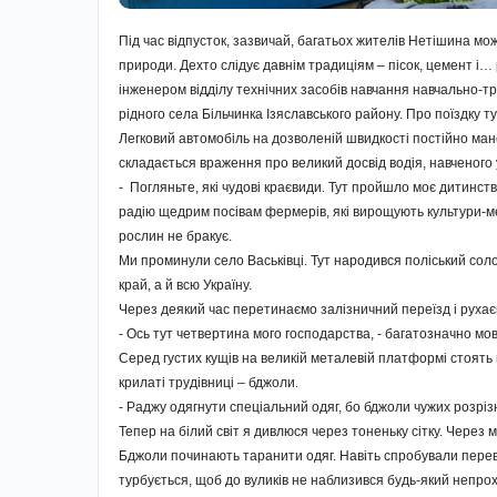
Під час відпусток, зазвичай, багатьох жителів Нетішина м
природи. Дехто слідує давнім традиціям – пісок, цемент і
інженером відділу технічних засобів навчання навчально-т
рідного села Більчинка Ізяславського району. Про поїздку
Легковий автомобіль на дозволеній швидкості постійно мане
складається враження про великий досвід водія, навченого
- Погляньте, які чудові краєвиди. Тут пройшло моє дитинст
радію щедрим посівам фермерів, які вирощують культури-мед
рослин не бракує.
Ми проминули село Васьківці. Тут народився поліський сол
край, а й всю Україну.
Через деякий час перетинаємо залізничний переїзд і руха
- Ось тут четвертина мого господарства, - багатозначно мов
Серед густих кущів на великій металевій платформі стоять
крилаті трудівниці – бджоли.
- Раджу одягнути спеціальний одяг, бо бджоли чужих розріз
Тепер на білий світ я дивлюся через тоненьку сітку. Через 
Бджоли починають таранити одяг. Навіть спробували переві
турбується, щоб до вуликів не наблизився будь-який непрох