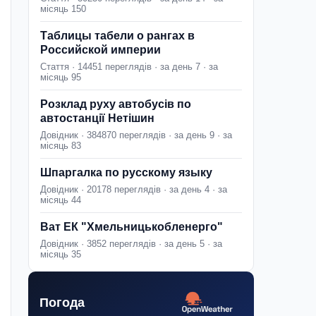
місяць 150
Таблицы табели о рангах в
Российской империи
Стаття · 14451 переглядів · за день 7 · за
місяць 95
Розклад руху автобусів по
автостанції Нетішин
Довідник · 384870 переглядів · за день 9 · за
місяць 83
Шпаргалка по русскому языку
Довідник · 20178 переглядів · за день 4 · за
місяць 44
Ват ЕК "Хмельницькобленерго"
Довідник · 3852 переглядів · за день 5 · за
місяць 35
Погода