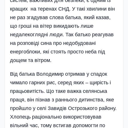
систем, важливих для безпеки, є одним із
кращих на теренах СНД. У такі хвилини він
не раз згадував слова батька, який казав,
що гроші на вітер викидають лише
недалекоглядні люди. Так батько реагував
на розповіді сина про недобудовані
енергоблоки, які стоять просто неба під
дощем та вітром.
Від батька Володимир отримав у спадок
чимало гарних рис, серед яких – щирість і
працьовитість. Що таке важка селянська
праця, він пізнав з раннього дитинства, яке
пройшло у селі Завидів Острозького району.
Хлопець раціонально використовував
вільний час, тому встигав допомогти по