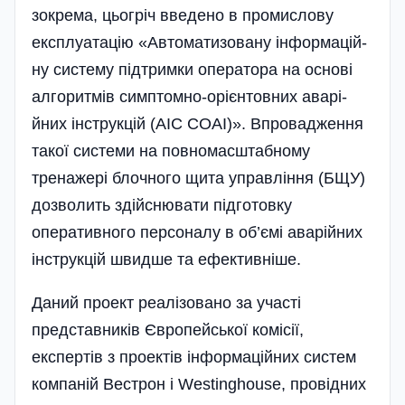
зокрема­, цьогріч вве­д­е­­но в промислову
експлуата­цію­ «Автоматизовану ін­фор­ма­ці­й­
ну систему підтримки оператора на основі
алгоритмів симптомно-орієнтовних ава­рі­
йних інструк­цій (АІС СОАІ)». Впровадження
такої системи на повномасштабному
тренажері блочного щита уп­рав­ління (БЩУ)
дозволить здій­с­нювати підготовку
оперативного персоналу в об’ємі аварійних
ін­струкцій швидше та ефективніше.
Даний проект реалізовано за участі
представників Європейської ко­місії,
експертів з проектів інформаційних систем
компаній Вестрон і Westing­house, провідних