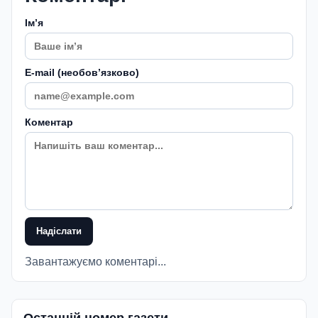
Імʼя
E-mail (необовʼязково)
Коментар
Надіслати
Завантажуємо коментарі...
Останній номер газети