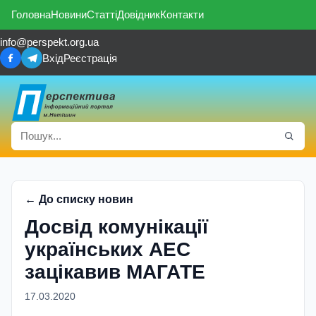
Головна
Новини
Статті
Довідник
Контакти
info@perspekt.org.ua
Вхід
Реєстрація
← До списку новин
Досвід комунікації
українських АЕС
зацікавив МАГАТЕ
17.03.2020