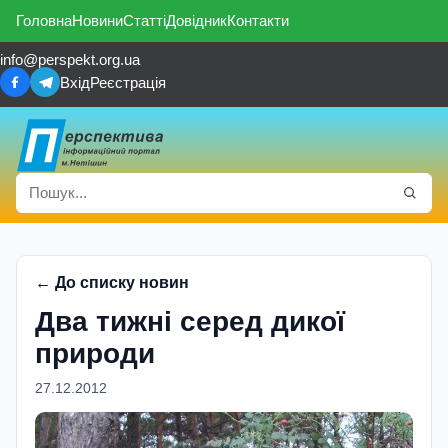
Головна
Новини
Статті
Довідник
Контакти
info@perspekt.org.ua
Вхід
Реєстрація
← До списку новин
Два тижні серед дикої
природи
27.12.2012