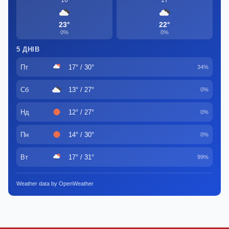
16
17
23°
22°
0%
0%
5 ДНІВ
Пт
17° / 30°
34%
Сб
13° / 27°
0%
Нд
12° / 27°
0%
Пн
14° / 30°
0%
Вт
17° / 31°
99%
Weather data by OpenWeather