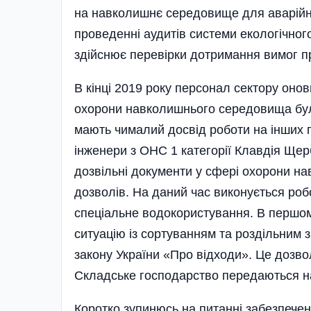
на навколишнє середовище для аварійни
проведенні аудитів системи екологічног
здійснює перевірки дотримання вимог 
В кінці 2019 року персонал сектору оно
охорони навколишнього середовища було
мають чималий досвід роботи на інших
інженери з ОНС 1 категорії Клавдія Ще
дозвільні документи у сфері охорони н
дозволів. На даний час виконується ро
спеціальне водокористування. В першом
ситуацію із сортуванням та роздільним 
закону України «Про відходи». Це дозвол
Складське господарство передаються на 
Коротко зупинюсь на питанні забезпече