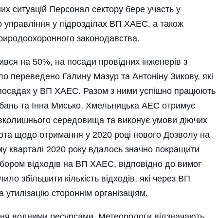
х ситуацій Персонал сектору бере участь у
о управління у підрозділах ВП ХАЕС, а також
природоохоронного законодавства.
вився на 50%, на посади провідних інженерів з
 переведено Галину Мазур та Антоніну Зикову, які
 посадах у ВП ХАЕС. Разом з ними успішно працюють
рбань та Інна Мисько. Хмельницька АЕС отримує
авколишнього середовища та виконує умови діючих
бота щодо отримання у 2020 році нового Дозволу на
у кварталі 2020 року вдалось значно покращити
збором відходів на ВП ХАЕС, відповідно до вимог
ило збільшити кількість відходів, які через ВП
утилізацію стороннім організаціям.
ння водними ресурсами. Метеорологи відзначають,