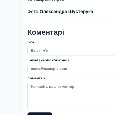
Фото
Олександра Шустерука
Коментарі
Імʼя
E-mail (необовʼязково)
Коментар