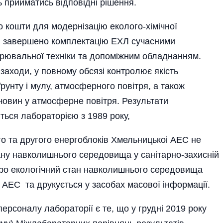
ь прийматись відповідні рішення.
но кошти для модернізацію еколого-хімічної
тю завершено комплектацію ЕХЛ сучасними
рювальної техніки та допоміжним обладнанням.
аходи, у повному обсязі контролює якість
ґрунту і мулу, атмосферного повітря, а також
овин у атмосферне повітря. Результати
ться лабораторією з 1989 року,
го та другого енергоблоків Хмельницькоі АЕС не
ану навколишнього середовища у санітарно-захисній
 про екологічний стан навколишнього середовища
 АЕС та друкується у засобах масової інформації.
персоналу лабораторії є те, що у грудні 2019 року