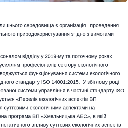
олишнього середовища є організація і проведення
ального природокористування згідно з вимогами
соналом відділу у 2019-му та поточному роках
зусиллям професіоналів сектору екологічного
воджується функціонування системи екологічного
дного стандарту ISO 14001:2015. У збіглому році
ованої системи управління в частині стандарту ISO
єтьєя «Перелік екологічних аспектів ВП
я суттєвими екологічними аспектами на
чна програма ВП «Хмельницька АЕС», в якій
негативного впливу суттєвих екологічних аспектів