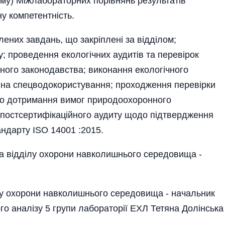
ому) Міжлабораторних порівнянь результатів
у компетентність.
лених завдань, що закріплені за відділом;
у; проведення екологічних аудитів та перевірок
ого законодавства; виконання екологічного
 на спецводокористування; проходження перевірки
о дотримання вимог природоохоронного
 постсертифікаційного аудиту щодо підтвердження
ндарту ISO 14001 :2015.
ка відділу охорони навколишнього середовища -
ілу охорони навколишнього середовища - начальник
о аналізу 5 групи лабораторії ЕХЛ Тетяна Долінська