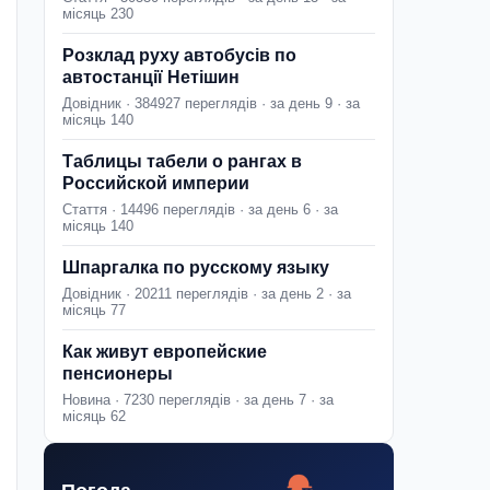
місяць 230
Розклад руху автобусів по
автостанції Нетішин
Довідник · 384927 переглядів · за день 9 · за
місяць 140
Таблицы табели о рангах в
Российской империи
Стаття · 14496 переглядів · за день 6 · за
місяць 140
Шпаргалка по русскому языку
Довідник · 20211 переглядів · за день 2 · за
місяць 77
Как живут европейские
пенсионеры
Новина · 7230 переглядів · за день 7 · за
місяць 62