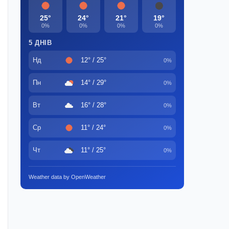
25°
24°
21°
19°
0%
0%
0%
0%
5 ДНІВ
Нд
12° / 25°
0%
Пн
14° / 29°
0%
Вт
16° / 28°
0%
Ср
11° / 24°
0%
Чт
11° / 25°
0%
Weather data by OpenWeather