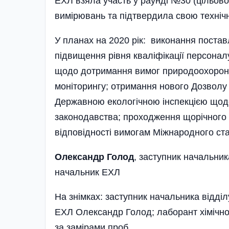
ЕХЛ взяла участь у раунді №30 (цільов
вимірювань та підтвердила свою технічн
У планах на 2020 рік: виконання постав
підвищення рівня кваліфікації персонал
щодо дотримання вимог природоохоронн
моніторингу; отримання нового Дозволу
Державною екологічною інспекцією щод
законодавства; проходження щорічного
відповідності вимогам Міжнародного ста
Олександр Г
олод
, заступник начальни
начальник ЕХЛ
На знімках: заступник начальника відд
ЕХЛ Олександр Голод; лаборант хімічног
за замірами проб