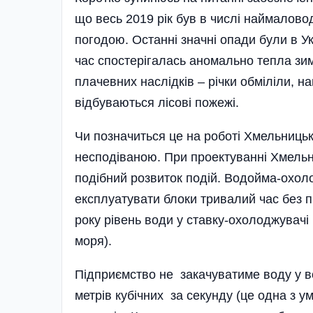
що весь 2019 рік був в числі наймалово
погодою. Останні значні опади були в Ук
час спостерігалась аномально тепла зим
плачевних наслідків – річки обміліли, н
відбуваються лісові пожежі.
Чи позначиться це на роботі Хмельницьк
несподіваною. При проектуванні Хмельн
подібний розвиток подій. Водойма-охол
експлуатувати блоки тривалий час без п
року рівень води у ставку-охолоджувачі 
моря).
Підприємство не закачуватиме воду у в
метрів кубічних за секунду (це одна з 