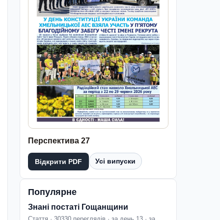
Перспектива 27
Усі випуски
Відкрити PDF
Популярне
Знані постаті Гощанщини
Стаття · 30330 переглядів · за день 13 · за