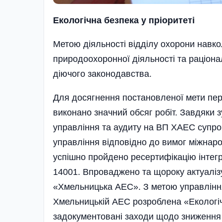
Екологічна б
езпека у пріоритет
і
Метою діяльності відділу охорони навк
природоохоронної діяльності та раціон
діючого законодавства.
Для досягнення постановленої мети пер
виконано значний обсяг робіт. Завдяки 
управління та аудиту на ВП ХАЕС супро
управління відповідно до вимог міжнаро
успішно пройдено ресертифікацію інтегр
14001. Впроваджено та щороку актуалізу
«Хмельницька АЕС». З метою управлінн
Хмельницькій АЕС розроблена «Екологі
задокументовані заходи щодо зниження 