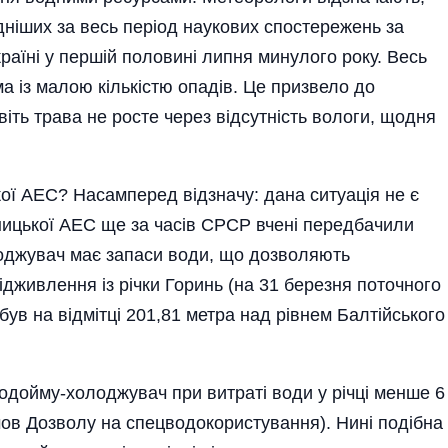
дніших за весь період наукових спостережень за
раїні у першій половині липня минулого року. Весь
а із малою кількістю опадів. Це призвело до
авіть трава не росте через відсутність вологи, щодня
ої АЕС? Насамперед відзначу: дана ситуація не є
ицької АЕС ще за часів СРСР вчені передбачили
оджувач має запаси води, що дозволяють
ідживлення із річки Горинь (на 31 березня поточного
був на відмітці 201,81 метра над рівнем Балтійського
одойму-холоджувач при витраті води у річці менше 6
умов Дозволу на спецводокористування). Нині подібна