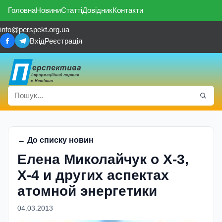
Головна
Новини
Статті
Довідник
Контакти
info@perspekt.org.ua
Вхід
Реєстрація
← До списку новин
Елена Миколайчук о Х-3,
Х-4 и других аспектах
атомной энергетики
04.03.2013