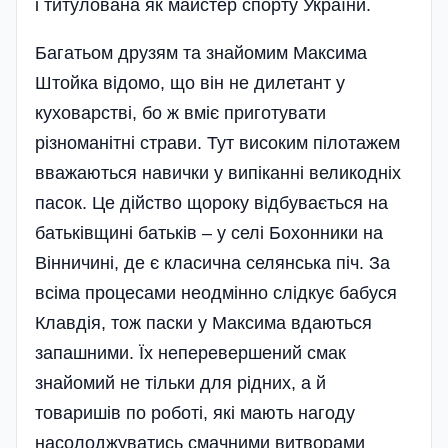
і титулована як майстер спорту України.
Багатьом друзям та знайомим Максима
Штойка відомо, що він не дилетант у
куховарстві, бо ж вміє приготувати
різноманітні страви. Тут високим пілотажем
вважаються навички у випіканні великодніх
пасок. Це дійство щороку відбувається на
батьківщині батьків – у селі Бохонники на
Вінничині, де є класична селянська піч. За
всіма процесами неодмінно слідкує бабуся
Клавдія, тож паски у Максима вдаються
запашними. Їх неперевершений смак
знайомий не тільки для рідних, а й
товаришів по роботі, які мають нагоду
насолоджуватись смачними витворами