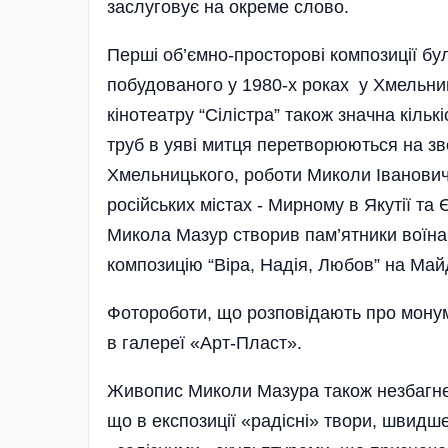
заслуговує на окреме слово.
Перші об’ємно-просторові композиції бу
побудованого у 1980-х роках у Хмельниц
кінотеатру “Сілістра” також значна кількі
труб в уяві митця перетворюються на зв
Хмельницького, роботи Миколи Іванович
російських містах - Мирному в Якутії та 
Микола Мазур створив пам’ятники воїна
композицію “Віра, Надія, Любов” на Ма
Фотороботи, що розповідають про монум
в галереї «Арт-Пласт».
Живопис Миколи Мазура також незбагнен
що в експозиції «радісні» твори, швидше 