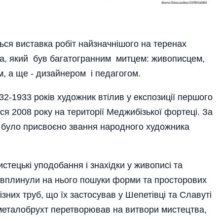
ться виставка робіт найзначнішого на теренах
а, який був багатогранним митцем: живописцем,
, а ще - дизайнером і педагогом.
2-1933 років художник втілив у експозиції першого
ся 2008 року на території Меджибізької фортеці. За
у було присвоєно звання народного художника
стецькі уподобання і знахідки у живописі та
и вплинули на нього пошуки форми та просторових
зних труб, що їх застосував у Шепетівці та Славуті
н металобрухт перетворював на витвори мистецтва,