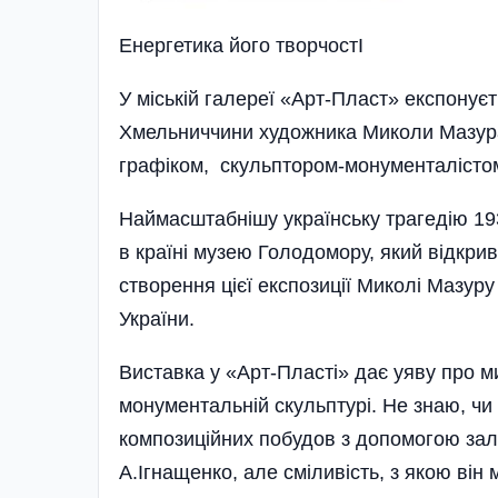
Енергетика його творчостI
У міській галереї «Арт-Пласт» експонує
Хмельниччини художника Миколи Мазур
графіком, скульптором-монументалістом
Наймасштабнішу українську трагедію 193
в країні музею Голодомору, який відкрив
створення цієї експозиції Миколі Мазур
України.
Виставка у «Арт-Пласті» дає уяву про ми
монументальній скульптурі. Не знаю, ч
композиційних побудов з допомогою залі
А.Ігнащенко, але сміливість, з якою ві