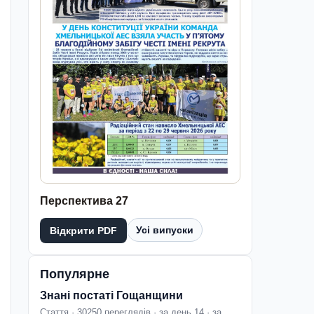
Перспектива 27
Усі випуски
Відкрити PDF
Популярне
Знані постаті Гощанщини
Стаття · 30250 переглядів · за день 14 · за