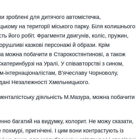
ли зроблені для дитячого автомістечка,
ькому на території міського парку. Біля колишнього
сть його робіт. Фрагменти двигунів, коліс, пружин,
орушливі казкові персонажі й образи. Крім
а можна побачити в Старокостянтинові, а також
Єкатеринбурзі на Уралі. У співавторстві з сином,
м-інтернаціоналістам, В’ячеславу Чорноволу,
йдані Незалежності Хмельницького.
енталістську діяльність М.Мазура, можна побачити
но багатий на видумку, колорит. Не можу сказати,
похмурі, пригнічені. І цим вони контрастують із