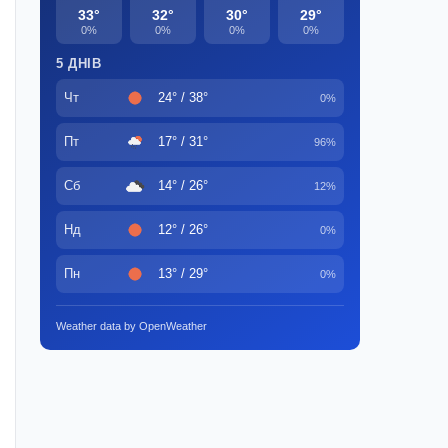
33°
32°
30°
29°
0%
0%
0%
0%
5 ДНІВ
Чт
24° / 38°
0%
Пт
17° / 31°
96%
Сб
14° / 26°
12%
Нд
12° / 26°
0%
Пн
13° / 29°
0%
Weather data by OpenWeather