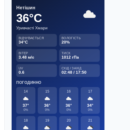
Нетішин
36°C
Уривчасті Хмари
ВІДЧУВАЄТЬСЯ
ВОЛОГІСТЬ
34°C
20%
ВІТЕР
ТИСК
3.48 м/с
1012 гПа
UV
СХІД / ЗАХІД
0.6
02:48 / 17:50
ПОГОДИННО
14
15
16
17
37°
36°
36°
34°
0%
0%
0%
0%
18
19
20
21