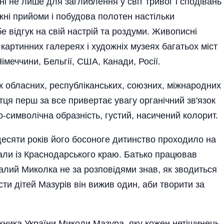
і не лише для заглиблення у світ тривог і сподівань
жні прийоми і побудова полотен настільки
 відгук на свій настрій та роздуми. Живописні
артинних галереях і художніх музеях багатьох міст
Німеччини, Бельгії, США, Канади, Росії.
 обласних, республіканських, союзних, міжнародних
тця перш за все привертає увагу органічний зв'язок
-символічна образність, густий, насичений колорит.
десяти років його босоноге дитинство проходило на
али із Краснодарського краю. Батько працював
алий Миколка не за розповідями знав, як зводиться
сти дітей Мазурів він вижив один, аби творити за
жника України Миколи Мазура, яку кожен нетішинець