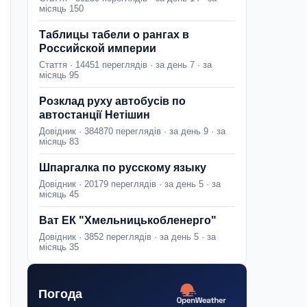
місяць 150
Таблицы табели о рангах в
Российской империи
Стаття · 14451 переглядів · за день 7 · за
місяць 95
Розклад руху автобусів по
автостанції Нетішин
Довідник · 384870 переглядів · за день 9 · за
місяць 83
Шпаргалка по русскому языку
Довідник · 20179 переглядів · за день 5 · за
місяць 45
Ват ЕК "Хмельницькобленерго"
Довідник · 3852 переглядів · за день 5 · за
місяць 35
Погода