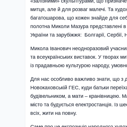
«залізними» скульптурами, що призначен
митця, але й для розваг малечі. Та худо
багатошарова, що кожен знайде для себе
полотна Миколи Мазура представлені в к
України та зарубіжжя: Болгарії, Сербії, 
Микола Іванович неодноразовий учасник
та всеукраїнських виставок. У творах ми
із прадавньою культурою народу, умовно
Для нас особливо важливо знати, що з 
Новокаховській ГЕС, куди батьки переїх
будівельником, а мати – кранівницею. М
місто та будується електростанція. Із ше
всіх, жити на повну.
Саме про це експозиція народного худо