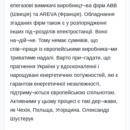
елегазові вимикачі виробницт¬ва фірм ABB
(Швеція) та AREVA (Франція). Обладнання
згаданих фірм також є у розпорядженні
інших під¬розділів електростанції. Воно
на¬дій¬не. Тому немає сумнівів, що
спів¬праця із європейськими виробника¬ми
триватиме надалі. Варто при¬гадати, що
прагнення України у вдосконаленні і
нарощувані енергетичних потужностей, які є
гарантом енергетичної незалежності,
підтриму¬ються європейською спільнотою.
Активними у цьому процесі є такі дер¬жави,
як Чехія, Польща, Угорщина. Олександр
Шустерук