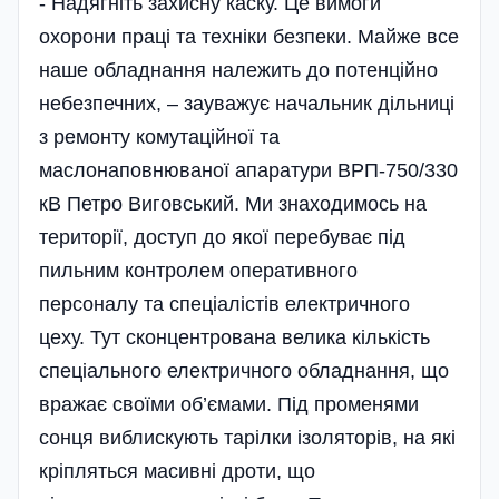
- Надягніть захисну каску. Це вимоги
охорони праці та техніки безпеки. Майже все
наше обладнання належить до потенційно
небезпечних, – зауважує начальник дільниці
з ремонту комутаційної та
маслонаповнюваної апаратури ВРП-750/330
кВ Петро Виговський. Ми знаходимось на
території, доступ до якої перебуває під
пильним контролем оперативного
персоналу та спеціалістів електричного
цеху. Тут сконцентрована велика кількість
спеціального електричного обладнання, що
вражає своїми об’ємами. Під променями
сонця виблискують тарілки ізоляторів, на які
кріпляться масивні дроти, що