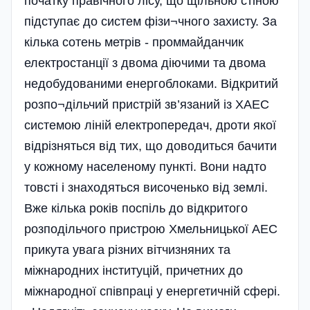
початку правічного лісу, що щільною стіною
підступає до систем фізи¬чного захисту. За
кілька сотень метрів - проммайданчик
електростанції з двома діючими та двома
недобудованими енергоблоками. Відкритий
розпо¬дільчий пристрій зв’язаний із ХАЕС
системою ліній електропередач, дроти якої
відрізняться від тих, що доводиться бачити
у кожному населеному пункті. Вони надто
товсті і знаходяться височенько від землі.
Вже кілька років поспіль до відкритого
розподільчого пристрою Хмельницької АЕС
прикута увага різних вітчизняних та
міжнародних інституцій, причетних до
міжнародної співпраці у енергетичній сфері.