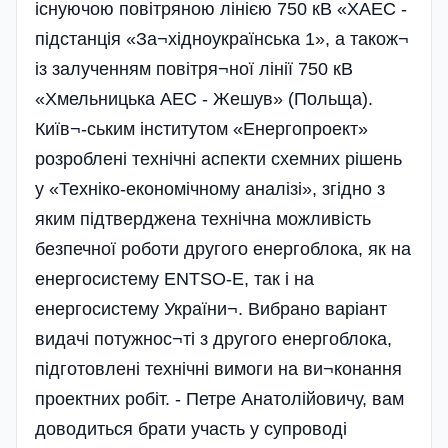
існуючою повітряною лінією 750 кВ «ХАЕС -
підстанція «За¬хідноукраїнська 1», а також¬
із залученням повітря¬ної лінії 750 кВ
«Хмельницька АЕС - Жешув» (Польща).
Київ¬-ським інститутом «Енергопроект»
розроблені технічні аспекти схемних рішень
у «Техніко-економічному аналізі», згідно з
яким підтверджена технічна можливість
безпечної роботи другого енергоблока, як на
енергосистему ENTSO-E, так і на
енергосистему України¬. Вибрано варіант
видачі потужнос¬ті з другого енергоблока,
підготовлені технічні вимоги на ви¬конання
проектних робіт. - Петре Анатолійовичу, вам
доводиться брати участь у супроводі