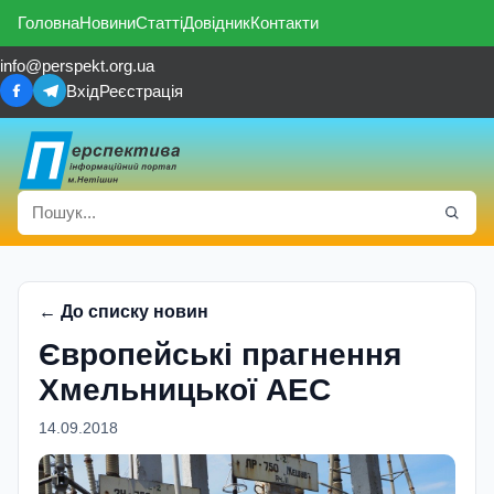
Головна
Новини
Статті
Довідник
Контакти
info@perspekt.org.ua
Вхід
Реєстрація
← До списку новин
Європейські прагнення
Хмельницької АЕС
14.09.2018