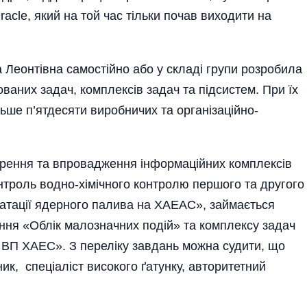
aclе, який на той час тільки почав виходити на
а Леонтівна самостійно або у складі групи розробила
ваних задач, комплексів задач та підсистем. При їх
ьше п’ятдесяти виробничих та організаційно-
ворення та впровадження інформаційних комплексів
нтроль водно-хімічного контролю першого та другого
атації ядерного палива на ХАЕАС», займається
ня «Облік малозначних подій» та комплексу задач
 ВП ХАЕС». З переліку завдань можна судити, що
ик, спеціаліст високого ґатунку, авторитетний