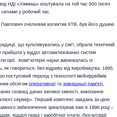
від НДІ «Хіммаш» коштувала на той час 500 тисяч
 силами у робочий час.
ій Павлович очолював колектив КТВ, був його душею
адиції, що культивувались у сім’ї, обрала технічний
зу прийшла у відділ автоматизованих систем
тегорії. Комп’ютерні науки змінювались із
 як говориться, без відриву від виробництва. 1995
про поступовий перехід з технології мейнфреймів
ачним обсягом
оперативної
та
зовнішньої пам'яті
,
ваних сховищ даних великої ємності, виконання
клієнт-сервер». Перший комплекс завдань за цією
амного забезпечення зреалізував вже в 1996 році –
дрів, відділі праці і заробітної плати, бухгалтерії