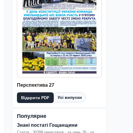
Перспектива 27
Усі випуски
Відкрити PDF
Популярне
Знані постаті Гощанщини
Стаття · 30288 переглядів · за день 26 · за