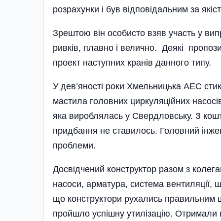
розрахунки і був відповідальним за якіст
Зрештою він особисто взяв участь у вип
ривків, плавно і велично. Деякі пропоз
проект наступних кранів данного типу.
У дев’яності роки Хмельницька АЕС стик
мастила головних циркуляційних насосів.
яка вироблялась у Свердловську. З кош
придбання не ставилось. Головний інж
проблеми.
Досвідчений конструктор разом з колега
насоси, арматура, система вентиляції, щ
що конструктори рухались правильним 
пройшло успішну утилі­зацію. Отримали 