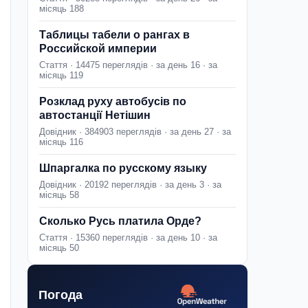
місяць 188
Таблицы табели о рангах в
Российской империи
Стаття · 14475 переглядів · за день 16 · за
місяць 119
Розклад руху автобусів по
автостанції Нетішин
Довідник · 384903 переглядів · за день 27 · за
місяць 116
Шпаргалка по русскому языку
Довідник · 20192 переглядів · за день 3 · за
місяць 58
Сколько Русь платила Орде?
Стаття · 15360 переглядів · за день 10 · за
місяць 50
Погода