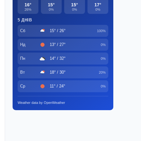
16°
15°
15°
17°
26%
0%
0%
0%
5 ДНІВ
Сб
15° / 26°
100%
Нд
13° / 27°
0%
Пн
14° / 32°
0%
Вт
18° / 30°
20%
Ср
11° / 24°
0%
Weather data by OpenWeather