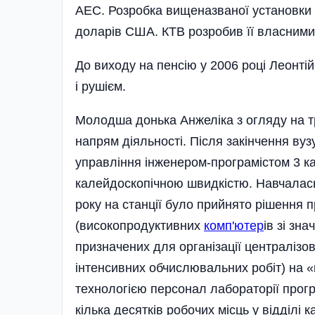
АЕС. Розробка вищеназваної установки 
доларів США. КТВ розробив її власними
До виходу на пенсію у 2006 році Леонт
і рушієм.
Молодша донька Анжеліка з огляду на тр
напрям діяльності. Після закінчення ву
управління інженером-програмістом 3 ка
калейдоскопічною швидкістю. Навчалась,
року на станції було прийнято рішення 
(високопродуктивних
комп'ютер
ів зі зн
призначених для організації централізо
інтенсивних обчислювальних робіт) на «
технологією персонал лабораторії прогр
кілька десятків робочих місць у відділі ка