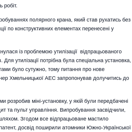
ь робіт.
робуваннях полярного крана, який став рухатись без
иції по конструктивних елементах перенесені у
нулася із проблемою утилізації відпрацьова­ного
 Для утилізації потрібна була спеціальна установка,
тами було сутужно, тому питання про нове
енер Хмельницької АЕС запропонував долучитись до
ми розробив міні-установку, у якій були передбачені
ит та пульт управлі­ння. Випробування засвідчили,
шляхом. Згодом все відпрацьоване мастило
патент, дос­від поширили атомники Южно-Україн­ської