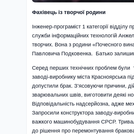
Фахівець із творчої родини
Інженер-програміст 1 категорії відділу
служби інформаційних технологій Анжел
творчих. Вона з родини «Почесного вин
Павловича Подковенка. Батько залишив
Серед перших технічних проблем були тр
заводі-виробнику міста Красноярська пі
допустили брак. З’ясовуючи причини, дій
зварювальних швів, виготовити деякі нов
Відповідальність надсерйозна, адже мех
Запросили конструктора заводу-виробник
важкого машинобудування СРСР. Тривалі
до рішення про перемонтування бракова