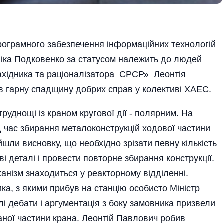
 програмного забезпечення інформаційних технологій
іка Подковенко за статусом належить до людей
ахідника та раціоналізатора СРСР» Леонтія
 гарну спадщину добрих справ у колективі ХАЕС.
уднощі із краном кругової дії - полярним. На
д час збирання металоконструкцій ходової частини
шли висновку, що необхідно зрізати певну кількість
і деталі і провести повторне збирання конструкції.
анізм знаходиться у реакторному відділенні.
а, з якими прибув на станцію особисто Міністр
 дебати і аргументація з боку замовника призвели
ної частини крана. Леонтій Павлович робив