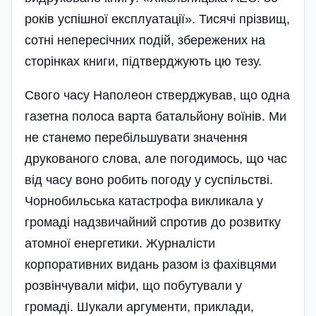
років успішної експлуатації». Тисячі прізвищ,
сотні непересічних подій, збережених на
сторінках книги, підтверджують цю тезу.
Свого часу Наполеон стверджував, що одна
газетна полоса варта батальйону воїнів. Ми
не станемо перебільшувати значення
друкованого слова, але погодимось, що час
від часу воно робить погоду у суспільстві.
Чорнобильська катастрофа викликала у
громаді надзвичайний спро­тив до розвитку
атомної енергетики. Журналісти
корпоративних видань разом із фахівцями
розвінчували міфи, що побутували у
громаді. Шукали аргументи, приклади,