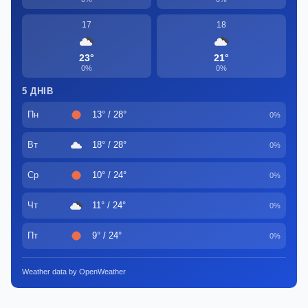
17
18
23°
21°
0%
0%
5 ДНІВ
Пн
13° / 28°
0%
Вт
18° / 28°
0%
Ср
10° / 24°
0%
Чт
11° / 24°
0%
Пт
9° / 24°
0%
Weather data by OpenWeather