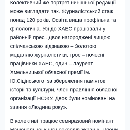
Колективний же портрет нинішньої редакції
може виглядати так. Журналістський стаж
понад 120 років. Освіта вища профільна та
філологічна. Усі до ХАЕС працювали у
районній пресі. Двоє нагороджені вищою
спілчанською відзнакою – Золотою
медаллю журналістики, троє – почесні
працівники ХАЕС, один – лауреат
Хмельницької обласної премії ім.
Ю.Сіцінського за збереження пам’яток
історії та культури, член правління обласної
організації НСЖУ. Двоє були номіновані на
звання «Людина року».
В колективі працює семиразовий номінант
Національної книги рекордів України. Члени