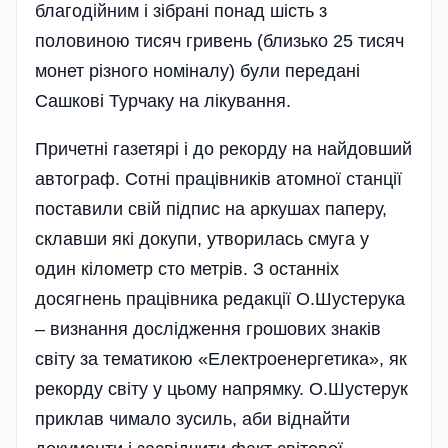
благодійним і зібрані понад шість з
половиною тисяч гривень (близько 25 тисяч
монет різного номіналу) були передані
Сашкові Турчаку на лікування.
Причетні газетярі і до рекорду на найдовший
автограф. Сотні працівників атомної станції
по­ставили свій підпис на аркушах паперу,
склавши які докупи, утворилась смуга у
один кілометр сто метрів. З останніх
досягнень працівника редакції О.Шустерука
– визнання дослі­дження грошових знаків
світу за тематикою «Електроенергетика», як
рекорду світу у цьому напрямку. О.Шустерук
приклав чимало зусиль, аби віднайти