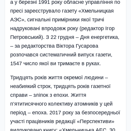
а у березні 1991 року обласне управління по
пресі зареєструвало газету «Хмельницкая
АЭС», сигнальні примірники якої тричі
надруковані впродовж року (редактор Ігор
Петровський). З 22 грудня – Дня енергетика,
– за редакторcтва Віктора Гусарова
розпочався систематичний випуск газети,
1547 число якої ви тримаєте в руках.
Тридцять років життя окремої людини –
неабиякий строк, тридцять років газетної
справи – зліпок з епохи. Життя
п’ятитисячного колективу атомників у цей
період – епоха. 2017 року за безпосередньої
участі працівників редакції «Перспективи»
видруковано книгу: «Хмельницька АЕС. 30