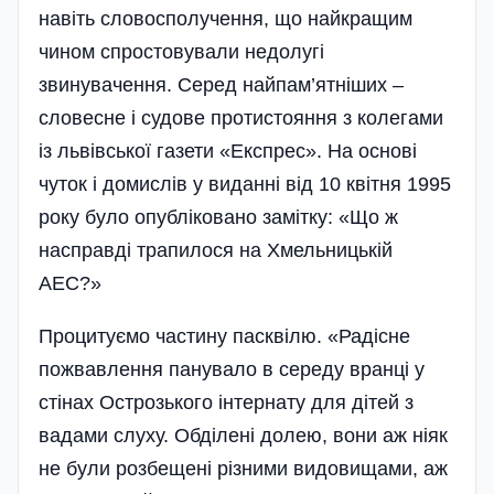
навіть словосполучення, що найкращим
чином спростовували недолугі
звинувачення. Серед найпам’ятніших –
словесне і судове протистояння з колегами
із львівської газети «Експрес». На основі
чуток і домислів у виданні від 10 квітня 1995
року було опубліковано замітку: «Що ж
насправді трапилося на Хмельницькій
АЕС?»
Процитуємо частину пасквілю. «Радісне
пожвавлення панувало в середу вранці у
стінах Острозького інтернату для дітей з
вадами слуху. Обділені долею, вони аж ніяк
не були розбещені різними видовищами, аж