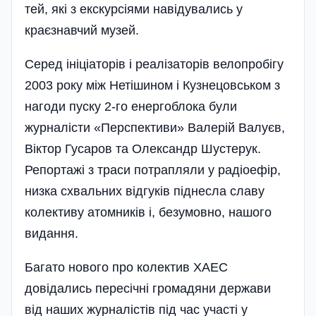
тей, які з екскурсіями навідувались у
краєзнавчий музей.
Серед ініціаторів і реалізаторів велопробігу
2003 року між Нетішином і Кузнецовськом з
нагоди пуску 2-го енергоблока були
журналісти «Перспективи» Валерій Валуєв,
Віктор Гусаров та Олек­сандр Шустерук.
Репортажі з траси потрапляли у радіоефір,
низка схвальних відгуків піднесла славу
колективу атомників і, безумовно, нашого
видання.
Багато нового про колектив ХАЕС
довідались пересічні громадяни держави
від наших журналістів під час участі у