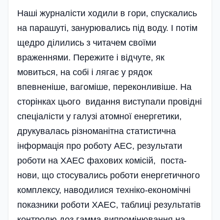
Наші журналісти ходили в гори, спус­кались
на парашуті, занурювались під воду. І потім
щедро ділились з читачем своїми
враженнями. Пережите і відчуте, як
мовиться, на собі і лягає у рядок
впевненіше, вагоміше, переконливіше. На
сторінках цього видання виступали провідні
спеціалісти у галузі атомної енергетики,
друкувалась різноманітна ста­тис­тична
інформація про роботу АЕС, резу­льтати
роботи на ХАЕС фахових комісій, поста­
нови, що стосувались роботи енергетичного
комплексу, наводилися техніко-економічні
показники роботи ХАЕС, таблиці резуль­татів
контролю доз гамма-випромінювання на