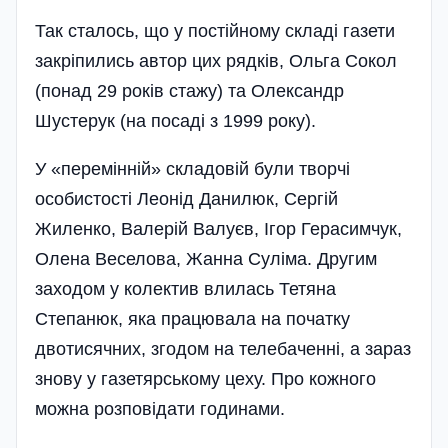
Так сталось, що у постійному складі газети
закріпились автор цих рядків, Оль­га Сокол
(понад 29 років стажу) та Олександр
Шустерук (на посаді з 1999 року).
У «перемінній» складовій були творчі
особистості Леонід Данилюк, Сергій
Жиленко, Валерій Валуєв, Ігор Герасимчук,
Олена Веселова, Жанна Суліма. Другим
заходом у колектив влилась Тетяна
Степанюк, яка працювала на початку
двотисячних, згодом на телебаченні, а зараз
знову у газетярському цеху. Про кожного
можна розповідати годинами.