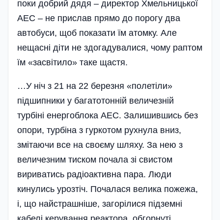
поки добрий дядя – директор Хмельницької
АЕС – не прислав прямо до порогу два
автобуси, щоб показати їм атомку. Але
нещасні діти не здогадувалися, чому раптом
їм «засвітило» таке щастя.
…У ніч з 21 на 22 березня «полетіли»
підшипники у багатотонній величезній
турбіні енергоблока АЕС. Залишившись без
опори, турбіна з гуркотом рухнула вниз,
змітаючи все на своєму шляху. За нею з
величезним тиском почала зі свистом
вириватись ра­діоактивна пара. Люди
кинулись урозтіч. Почалася велика пожежа,
і, що найстрашніше, загорілися підземні
кабелі керування реактора, обгорнуті