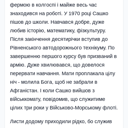
фермою в колгоспі і майже весь час
знаходився на роботі. У 1970 році Сашко
пішов до школи. Навчався добре, дуже
любив історію, математику, фізкультуру.
Після закінчення десятирічки вступив до
Рівненського автодорожнього технікуму. По
завершенню першого курсу був призваний в
армію. Дуже хвилювався, що довелося
перервати навчання. Мати проплакала цілу
ніч - молила Бога, щоб не забрали в
Афганістан. І коли Сашко вийшов з
військкомату, повідомив, що служитиме
цілих три роки у Військово-Морському флоті.
Листи додому приходили рідко, бо служив