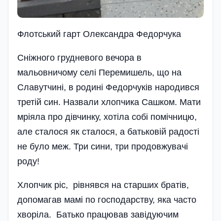
Флотський гарт Олександра Федорчука
Сніжного грудневого вечора в
мальовничому селі Перемишель, що на
Славутчині, в родині Федорчуків народився
третій син. Назвали хлопчика Сашком. Мати
мріяла про дівчинку, хотіла собі помічницю,
але сталося як сталося, а батьковій радості
не було меж. Три сини, три продовжувачі
роду!
Хлопчик ріс, рівнявся на старших братів,
допомагав мамі по господарству, яка часто
хворіла. Батько працював завідуючим