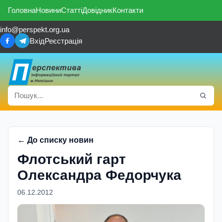
Головна
Новини
Статті
Довідник
Контакти
info@perspekt.org.ua
Вхід
Реєстрація
← До списку новин
Флотський гарт
Олександра Федорчука
06.12.2012