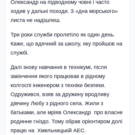
Олександр на підводному човні і часто
ходив у дальні походи. З «дна морського»
листа не наді­шлеш.
Три роки служби пролетіло як один день.
Каже, що вдячний за школу, яку пройшов на
службі.
Далі знову навчання в технікумі, після
закінчення якого працював в рідному
колгоспі інженером з техніки безпеки.
Одружився, взяв за дружину вродливу
дівчину Любу з рідного села. Жили з
батьками, але мріяв Олександр про власне
родинне гніздо. Тому обрав орієнтиром долі
працю на Хмельницькій АЕС.