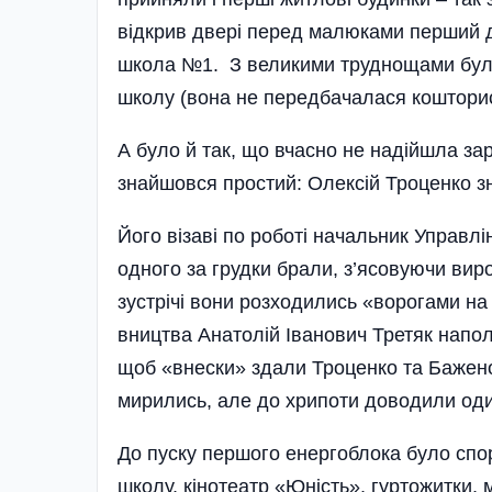
відкрив двері перед малюками перший дит
школа №1. З великими труднощами було
школу (вона не передбача­лася коштори
А було й так, що вчасно не надійшла за
знайшовся простий: Олексій Троценко зн
Його візаві по роботі начальник Управл
одного за грудки брали, з’ясовуючи вир
зустрічі вони розходились «ворогами на 
вництва Анатолій­ Іванович Третяк напол
щоб «внески» здали Троценко та Бажено
мирились, але до хрипоти доводили оди
До пуску першого енергоблока було спор
школу­, кінотеатр «Юність», гуртожитки, 