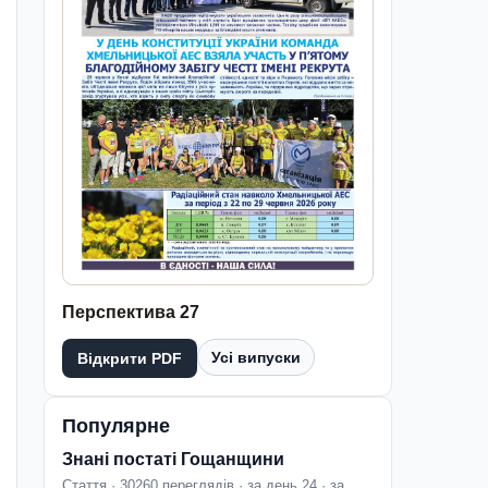
Перспектива 27
Усі випуски
Відкрити PDF
Популярне
Знані постаті Гощанщини
Стаття · 30260 переглядів · за день 24 · за