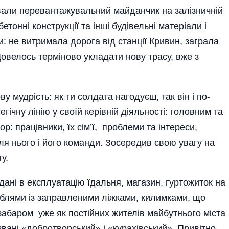
вали перевантажувальний майданчик на залізничній
етонні конструкції та інші будівельні матеріали і
 не витримала дорога від станції Кривин, заграла
Довелось терміново укладати нову трасу, вже з
 мудрість: як ти солда­та нагодуєш, так він і по­
гічну лінію у своїй керівній діяльності: головним та
: працівники, їх сім’ї, проблеми та інтереси,
для нього і його команди. Зосередив свою увагу на
у.
здані в експлуатацію їдальня, магазин, гуртожиток на
еблями із заправленими ліжками, килимками, що
забаром уже як пості­йних жителів майбутнього міста
вані «добротвор­ський» і «курахів­ський». Привітно