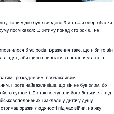
ту, коли у дію буде введено 3-й та 4-й енергоблоки.
 суму посміхався: «Житиму понад сто років, не
повнилося б 90 років. Враження таке, що ніби то він
на людях, аби щиро привітати з настанням літа, з
куватим і розсудливим, поблажливим і
им. Проте найважливі­ше, що він не був злим, бо
го сутності. Бо так поступали його батьки, які під
ійськовополонених і заклали у дитячу душу
 отримав зразки людяності під час війни, на яку