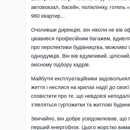
автовокзал, басейн, поліклініку, готель
960 квартир...
Очоливши дирекцію, він ніколи не вів оф
цікавився професійним багажем, вдивляв
про перспективи будівництва, можливо і
однодумців. Він вів вдумливий, цілісний
якісному підбору кадрів.
Майбутні експлуатаційники задовольня
життя і неслися на крилах надії до своєї 
сповістити про те, що невдовзі неподалі
з’являться гуртожитки та житлові будинк
Звичайно, він добре усвідомлював, що г
перший енерго­блок. Цього жорстко вима