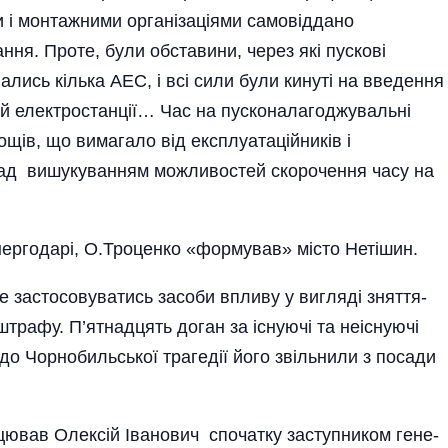
и і монтажними органі­заціями самовіддано
ня. Проте, були обставини, через які пускові
ались кілька АЕС, і всі сили були кинуті на введення
ній електростанції… Час на пусконалаго­джувальні
ощів, що вимагало від експлуатаційників і
над вишукуванням можливостей скорочення часу на
нергодарі, О.Троценко «формував» місто Нетішин.
е застосовуватись засоби впливу у вигляді зняття­
трафу. П’ятнадцять доган за існуючі та неіснуючі
до Чорнобильської трагедії його звільнили з посади
ацював Олексій Іванович спочатку заступником гене­