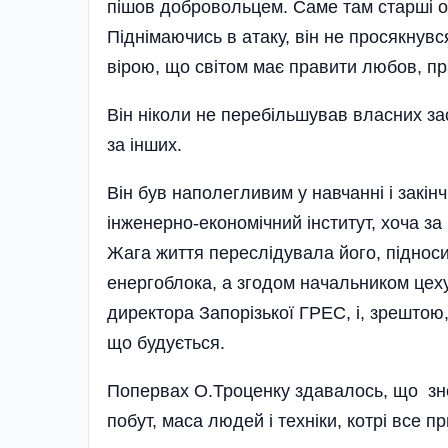
пішов добровольцем. Саме там старші о
Піднімаючись в атаку, він не просякнув
вірою, що світом має правити любов, пра
Він ніколи не перебільшував власних за
за інших.
Він був наполегливим у навчанні і закін
інженерно-економічний інститут, хоча за
Жага життя переслідувала його, підноси
енергоблока, а згодом начальником цеху
директора Запорізької ГРЕС, і, зрештою
що будується.
Попервах О.Троценку здавалось, що зн
побут, маса людей і техніки, котрі все 