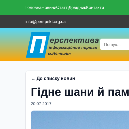
Головна
Новини
Статті
Довідник
Контакти
info@perspekt.org.ua
← До списку новин
Гiдне шани й пам’
20.07.2017