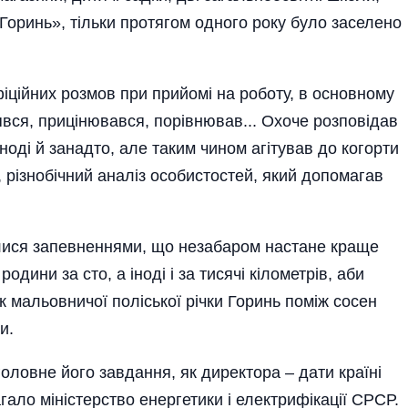
 «Горинь», тільки протягом одного року було заселено
іцій­них розмов при прийомі на роботу, в основному
ся, прицінювався, порівнював... Охоче­ розповідав
ноді й занадто, але таким чином агітував до когорти
, різно­бічний аналіз особистостей, який допомагав
лися запевненнями, що незабаром настане краще
родини за сто, а іноді і за тисячі кілометрів, аби
к мальо­вничої поліської річки Горинь поміж сосен
и.
оловне його завдання, як директора – дати країні
гало міністерство енергетики і електрифікації СРСР.