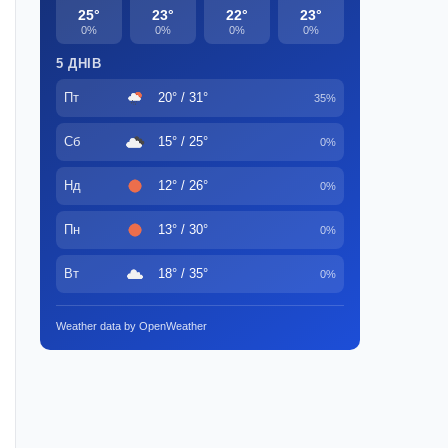
25°
23°
22°
23°
0%
0%
0%
0%
5 ДНІВ
Пт
20° / 31°
35%
Сб
15° / 25°
0%
Нд
12° / 26°
0%
Пн
13° / 30°
0%
Вт
18° / 35°
0%
Weather data by OpenWeather