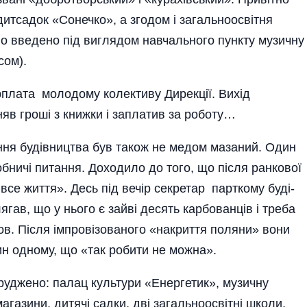
садок «Сонечко», а згодом і загаль­но­осві­тня
 введено під виглядом навчального пункту музичну
сом).
рплата молодому колективу Дирекції. Вихід
яв гроші з книжки і заплатив за роботу…
іння будівництва був також не медом мазаний. Один
обничі питання. Доходило до того, що після ранкової
все життя». Десь під вечір секретар парткому буді­
ягав, що у нього є зайві десять карбованців і треба
в. Після імпровізованого «накриття поляни» вони
н одному, що «так робити не можна».
у­джено: палац культури «Енергетик», музичну
магазини, дитячі садки, дві загальноосвітні школи,