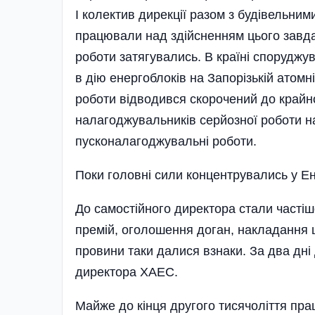
І колектив дирекції разом з будівельним
працювали над здійсненням цього завдан
роботи затягувались. В країні споруджув
в дію енергоблоків на Запо­різькій атом
роботи відводився скорочений до край­н
налагоджувальників серйозної роботи 
пусконалагоджувальні роботи.
Поки головні сили концентрувались у Е
До самостійного ди­ректора стали частіш
пре­мій, оголошення доган, накладання ш
провини таки далися взнаки. За два дні 
директора ХАЕС.
Майже до кінця другого тисячо­ліття пр