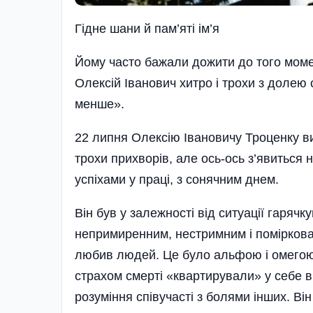
Гiдне шани й пам’ятi iм’я
Йому часто бажали дожити до того момен
Олексій Іванович хитро і трохи з долею
менше».
22 липня Олексію Івановичу Троценку ви
трохи прихворів, але ось-ось з’явиться 
успіхами у праці, з сонячним днем.
Він був у залежності від ситуації гаряч
непримиренним, нестримним і поміркован
любив людей. Це було альфою і омегою йо
страхом смерті «квартирували» у себе в
розуміння співучасті з болями інших. Він