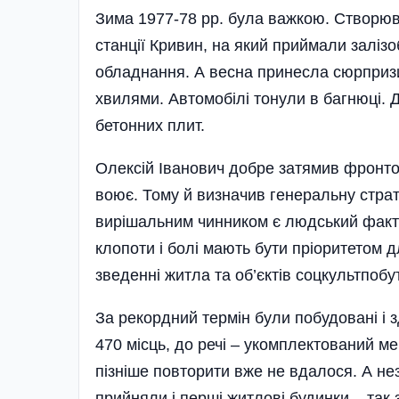
Зима 1977-78 рр. була важкою. Створю
станції Кривин, на який приймали залізоб
обладнання. А весна принесла сюрпризи:
хвилями. Автомобілі тонули в багнюці. 
бетонних плит.
Олексій Іванович добре затямив фронтову
воює. Тому й визначив генераль­ну страте
вирішальним чинником є людський фактор
клопоти і болі ма­ють бути пріоритетом 
зведенні житла та об’єктів соц­культпобут
За рекордний тер­мін були побудовані і 
470 місць, до речі – укомплектований м
пізніше повторити вже не вдалося. А не
прийняли і перші житлові будинки – так з