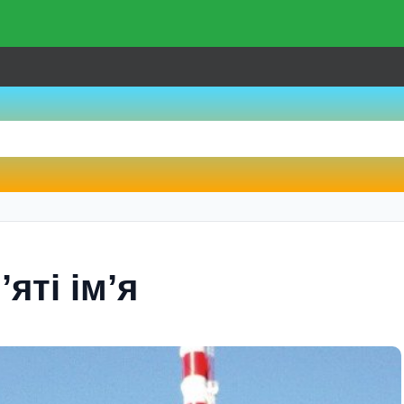
ятi iм’я