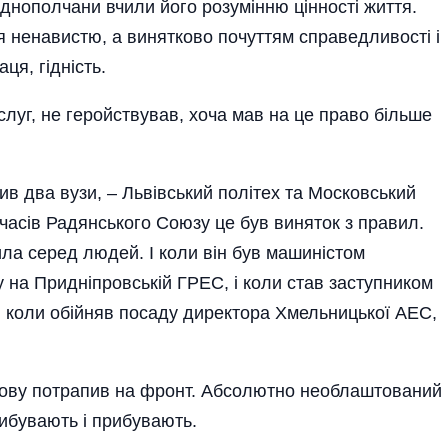
днополчани вчили його розумінню цінності життя.
ся ненавистю, а винятково почуттям справедливості і
ця, гідність.
слуг, не геройствував, хоча мав на це право більше
чив два вузи, – Львівський політех та Московський
 часів Радянського Союзу це був виняток з правил.
ла серед­ людей. І коли він був машиністом
 на Придніпровській ГРЕС, і коли став заступником
, коли обійняв посаду директора Хмельницької АЕС,
ову потрапив на фронт. Аб­солютно необлаштований
прибувають і прибувають.