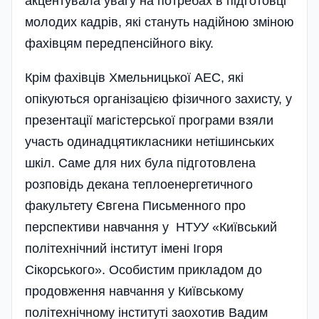
акцентувала увагу на потребах в підготовці
молодих кадрів, які стануть надійною зміною
фахівцям передпенсійного віку.
Крім фахівців Хмельницької АЕС, які
опікуються організацією фізичного захисту, у
презентації магістерської програми взяли
участь одинадцятикласники нетішинських
шкіл. Саме для них була підготовлена
розповідь декана теплоенергетичного
факультету Євгена Письменного про
перспективи навчання у НТУУ «Київський
політехнічний інститут імені Ігоря
Сікорського». Особистим прикладом до
продовження навчання у Київському
політехнічному інституті заохотив Вадим