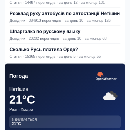
Стаття · 14487 переглядів · за день 12 · за місяць 131
Розклад руху автобусів по автостанції Нетішин
Довідник · 384913 переглядів · за день 10 · за місяць 126
Шпаргалка по русскому языку
Довідник · 20202 переглядів · за день 10 · за місяць 68
Сколько Русь платила Орде?
Стаття · 15365 переглядів · за день 5 · за місяць 55
Погода
Нетішин
21°C
Рвані Хмари
ВІДЧУВАЄТЬСЯ
21°C