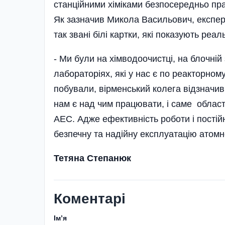
станційними хіміками безпосередньо пра
Як зазначив Микола Васильович, експер
так звані білі картки, які показують реал
- Ми були на хімводоочистці, на блочній
лабораторіях, які у нас є по реакторному
побували, вірменський колега відзначив
нам є над чим працювати, і саме облас
АЕС. Адже ефективність роботи і постій
безпечну та надійну експлуатацію атомно
Тетяна Степанюк
Коментарі
Імʼя