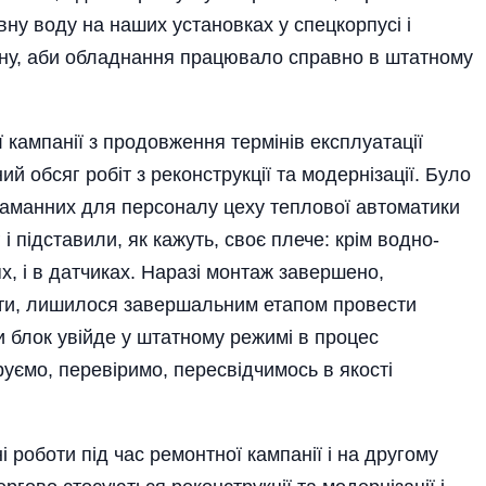
вну воду на наших установках у спецкорпусі і
ену, аби обладнання працювало справно в штатному
 кампанії з продовження термінів експлуатації
 обсяг робіт з реконструкції та модернізації. Було
таманних для персоналу цеху теплової автоматики
і підставили, як кажуть, своє плече: крім водно-
х, і в датчиках. Наразі монтаж завершено,
ти, лишилося завершальним етапом провести
 блок увійде у штатному режимі в процес
бруємо, перевіримо, пересвідчимось в якості
роботи під час ремонтної кампанії і на другому