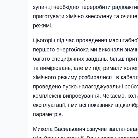
зупинці необхідно переробити радіоакти
приготувати хімічно знесолену та очищ
режимі.
Цьогоріч під час проведення масштабної
першого енергоблока ми виконали значний
багато специфічних завдань, більш при
та вимірювань, але ми підтримали колег 
хімічного режиму розбиралися і в кабеля
проведено пуско-налагоджувальні робо
комплексні випробування. Чекаємо, коли
експлуатації, і ми всі показники відкалі
параметрів.
Микола Васильович озвучив заплановані 