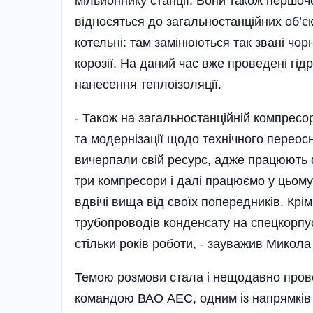
мільйоннику станції. Вони також першоче
відносяться до загальностанційних об’є
котельні: там замінюються так звані чор
корозії. На даний час вже проведені гід
нанесення теплоізоляції.
- Також на загальностанційній компресор
та модернізації щодо технічного переос
вичерпали свій ресурс, адже працюють ф
три компресори і далі працюємо у цьом
вдвічі вища від своїх попередників. Крім
трубопроводів конденсату на спецкорпус
стільки років роботи, - зауважив Микола
Темою розмови стала і нещодавно пров
командою ВАО АЕС, одним із напрямків ро