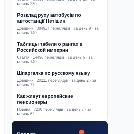
місяць 230
Розклад руху автобусів по
автостанції Нетішин
Довідник · 384927 переглядів · за день 9 · за
місяць 140
Таблицы табели о рангах в
Российской империи
Стаття · 14496 переглядів · за день 6 · за
місяць 140
Шпаргалка по русскому языку
Довідник · 20211 переглядів · за день 2 · за
місяць 77
Как живут европейские
пенсионеры
Новина · 7230 переглядів · за день 7 · за
місяць 62