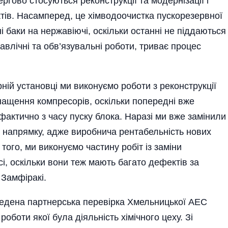
ргово стосуються реконструкції та модернізації і
ктів. Насамперед, це хімводоочистка пускорезервної
ні баки на нержавіючі, оскільки останні не піддаються
равлічні та обв’язувальні роботи, триває процес
ній установці ми виконуємо роботи з реконструкції
нащення компресорів, оскільки попередні вже
актично з часу пуску блока. Наразі ми вже замінили
у напрямку, адже виробнича рентабельність нових
 того, ми виконуємо частину робіт із заміни
і, оскільки вони теж мають багато дефектів за
 Замфіракі.
едена партнерська перевірка Хмельницької АЕС
боти якої була діяльність хімічного цеху. Зі