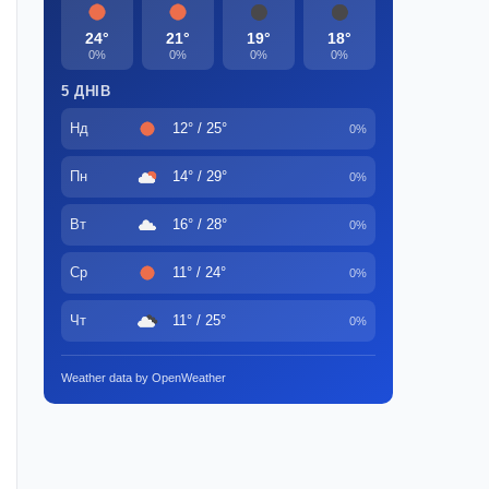
24°
21°
19°
18°
0%
0%
0%
0%
5 ДНІВ
Нд
12° / 25°
0%
Пн
14° / 29°
0%
Вт
16° / 28°
0%
Ср
11° / 24°
0%
Чт
11° / 25°
0%
Weather data by OpenWeather