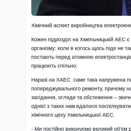
Хімічний аспект виробництва електроене
Кожен підрозділ на Хмельницькій АЕС є 
організму: коли в когось щось піде не та
постають перед атомною електростанцією
працюють спільно.
Наразі на ХАЕС саме така напружена по
попереджувального ремонту, причому на 
засідання, огляди та обстеження – звичні
однієї з таких нам вдалося поспілкуват
хімічного цеху Хмельницької АЕС.
- Ми постійно виконуємо великий об’єм р