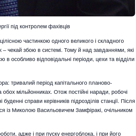
ргії під контролем фахівців
цілісною частинкою одного великого і складного
к – чекай збою в системі. Тому й над завданнями, які
 в особливо відповідальні періоди, цехи та відділи
ра: тривалий період капітального планово-
обох мільйонниках. Отож постійні наради, робочі
 буденні справи керівників підрозділів станції. Після
ися із Миколою Васильовичем Замфіракі, очільником
оботи, адже і при пуску енергоблока, і при його