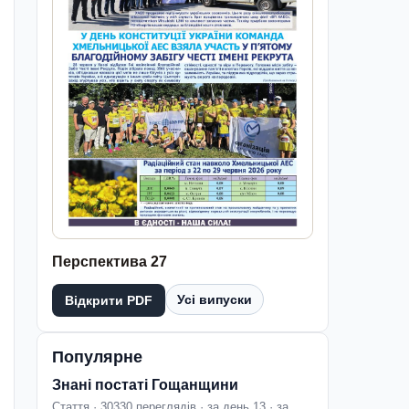
Перспектива 27
Усі випуски
Відкрити PDF
Популярне
Знані постаті Гощанщини
Стаття · 30330 переглядів · за день 13 · за