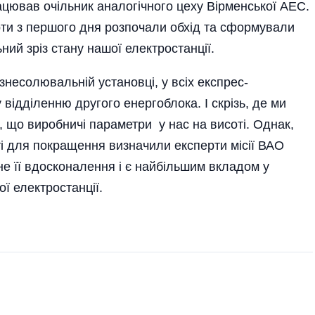
цював очі­льник аналогічного цеху Вірменської АЕС.
ти з першого дня розпочали обхід та сформували
ьний зріз стану нашої електростанції.
 знесолювальній установці, у всіх експрес-
 відділенню другого енергоблока. І скрізь, де ми
, що виробничі параметри у нас на висоті. Однак,
ті для покращення визначили експерти місії ВАО
не її вдосконалення і є найбільшим вкладом у
ї електростанції.