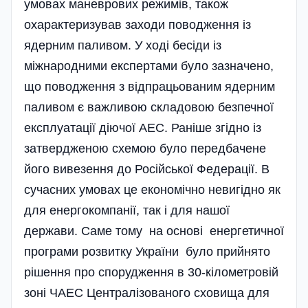
умовах маневрових режимів, також
охарактеризував заходи поводження із
ядерним паливом. У ході бесіди із
міжнародними експертами було зазначено,
що поводження з відпрацьованим ядерним
паливом є важливою скла­­довою безпечної
експлуатації діючої АЕС. Раніше згідно із
затвердженою схемою було передбачене
його вивезення до Російської Федерації. В
сучасних умовах це економічно невигідно як
для енергокомпанії, так і для нашої
держави. Саме тому на основі енергетичної
програми розвитку України було прийнято
рішення про спорудження в 30-кілометровій
зоні ЧАЕС Централізованого сховища для