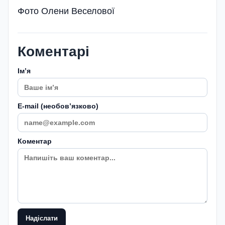
Фото Олени Веселової
Коментарі
Імʼя
E-mail (необовʼязково)
Коментар
Надіслати