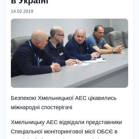
в Україні
14.02.2019
Безпекою Хмельницької АЕС цiкавились
мiжнароднi спостерiгачi
Хмельницьку АЕС відвідали представники
Спеціальної моніторингової місії ОБСЄ в