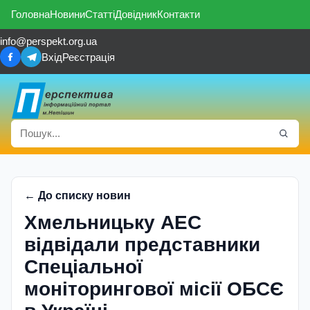
Головна
Новини
Статті
Довідник
Контакти
info@perspekt.org.ua
Вхід
Реєстрація
← До списку новин
Хмельницьку АЕС
відвідали представники
Спеціальної
моніторингової місії ОБСЄ