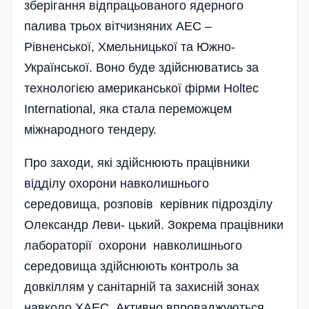
зберігання відпрацьованого ядерного
палива трьох вітчизняних АЕС –
Рівненської, Хмельницької та Южно-
Української. Воно буде здійснюватись за
технологією американської фірми Holtec
Inter­na­tional, яка стала переможцем
міжнародного тендеру.
Про заходи, які здійснюють працівники
відділу охорони навколишнього
середовища, розповів керівник підрозділу
Олександр Леви- цький. Зокрема працівники
лабораторії охорони навколишньо­го
середовища здійснюють контроль за
довкіллям у санітарній та захисній зонах
навколо ХАЕС. Активно впроваджуються