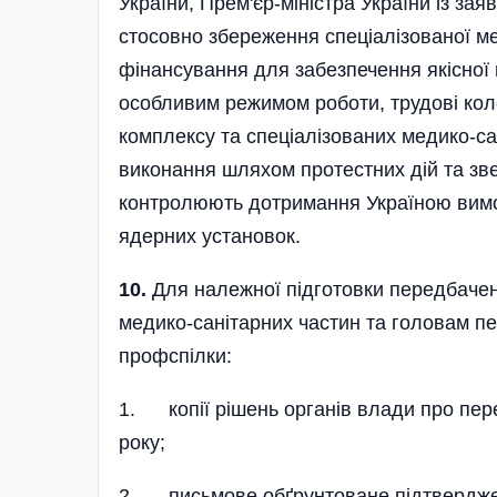
України, Прем'єр-міністра України із за
стосовно збереження спеціалізованої ме
фінансування для забезпечення якісної
особливим режимом роботи, трудові кол
комплексу та спеціалізованих медико-са
виконання шляхом протестних дій та зве
контролюють дотримання Україною вимог
ядерних установок.
10.
Для належної підготовки передбачен
медико-санітарних частин та головам п
профспілки:
1. копії рішень органів влади про пер
року;
2. письмове обґрунтоване підтвердже