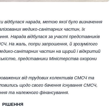
ки
відбулася
нарада
, метою
якої
було
визначення
алізованих
медико
-санітарних
частин
, їх
ання
. Нарада відбулася за участі представників
СМСЧ. На жаль, попри запрошення, й зрозумілого
 медико-санітарних частин на щирий і відкритий
адськістю, представники Міністерства охорони
вноважених від трудових колективів СМСЧ та
словились щодо свого бачення існування СМСЧ,
ання та належного фінансування.
РІШЕННЯ