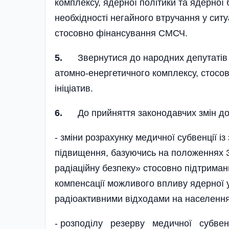
комплексу, ядерної політики та ядерної 
необхідності негайного втручання у сит
стосовно фінансування СМСЧ.
5.
Звернутися до народних депутатів Укр
атомно-енергетичного комплексу, стосо
ініціатив.
6.
До прийняття законодавчих змін
- зміни розрахунку медичної субвенції і
підвищення, базуючись на положеннях З
радіаційну безпеку» стосовно підтриман
компенсації можливого впливу ядерної у
радіоактивними відходами на населення
- розподілу резерву медичної субвен