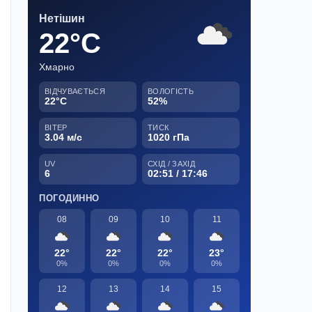
Нетішин
22°C
Хмарно
ВІДЧУВАЄТЬСЯ
ВОЛОГІСТЬ
22°C
52%
ВІТЕР
ТИСК
3.04 м/с
1020 гПа
UV
СХІД / ЗАХІД
6
02:51 / 17:46
ПОГОДИННО
08
09
10
11
22°
22°
22°
23°
0%
0%
0%
0%
12
13
14
15