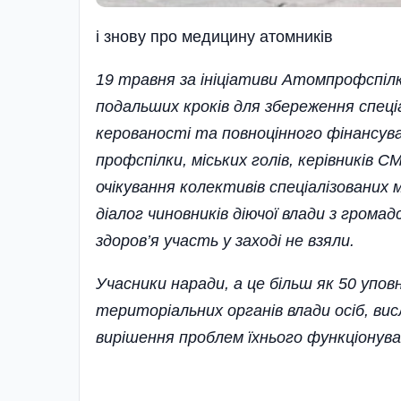
i знову про медицину атомникiв
19 травня
за
ініціативи
Атомпрофспіл
подальших
кроків
для
збереження
спеці
керованості
та
повноцінного
фінансув
профспілки, міських голів, керівників 
очікування колективів спеціалізованих
діалог чиновників діючої влади з гром
здоров’я участь у заході не взяли.
Учасники наради, а це більш як 50 упо
територіальних органів влади осіб, ви
вирішення проблем їхнього функціонув