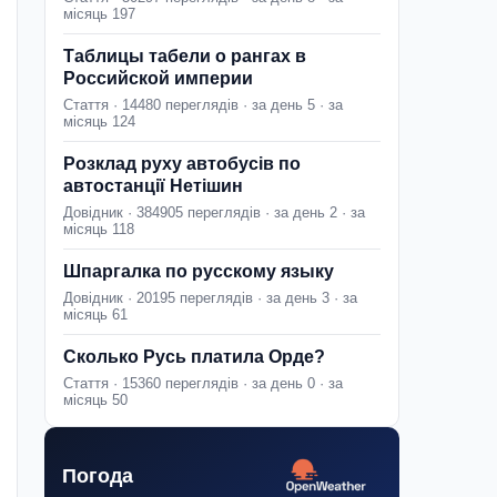
місяць 197
Таблицы табели о рангах в
Российской империи
Стаття · 14480 переглядів · за день 5 · за
місяць 124
Розклад руху автобусів по
автостанції Нетішин
Довідник · 384905 переглядів · за день 2 · за
місяць 118
Шпаргалка по русскому языку
Довідник · 20195 переглядів · за день 3 · за
місяць 61
Сколько Русь платила Орде?
Стаття · 15360 переглядів · за день 0 · за
місяць 50
Погода