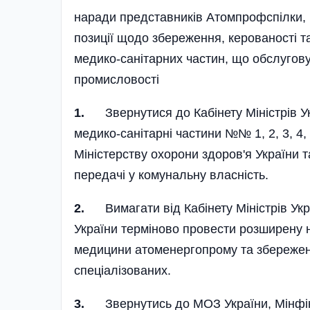
наради представників Атомпрофспі­лки, 
позиції щодо збереження, керованості т
медико-санітарних частин, що обслугову
промисловості
1.
Звернутися до Кабінету Мі­ністрів У
медико-санітарні частини №№ 1, 2, 3, 4, 
Міністерству охорони здоров'я України т
передачі у комунальну власність.
2.
Вимагати від Кабінету Міністрів Укра
України терміново провести розширену
медицини атоменерго­прому та збережен
спеціалізованих.
3.
Звернутись до МОЗ України, Мінфіну 