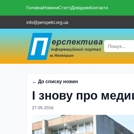
Головна
Новини
Статті
Довідник
Контакти
info@perspekt.org.ua
← До списку новин
І знову про меди
27.05.2016