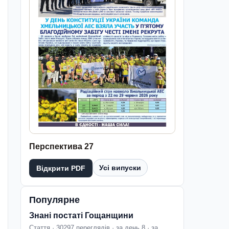
Перспектива 27
Усі випуски
Відкрити PDF
Популярне
Знані постаті Гощанщини
Стаття · 30297 переглядів · за день 8 · за