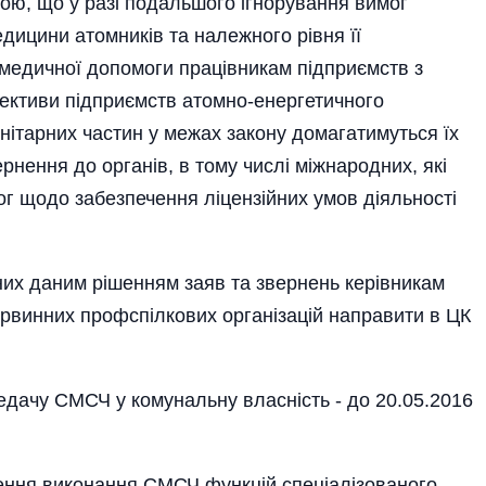
явою, що у разі подальшого ігнорування вимог
дицини атомників та належного рівня її
 медичної допомоги працівникам підприємств з
ективи підпри­ємств атомно-енергетичного
нітарних частин у межах закону домагатимуться їх
рнення до органів, в тому числі міжнародних, які
 щодо забезпечення ліцензійних умов діяльності
их даним рішенням заяв та звернень керівникам
ервинних профспілкових організацій направити в ЦК
едачу СМСЧ у комунальну власність - до 20.05.2016
ння виконання СМСЧ функцій спеціалізованого