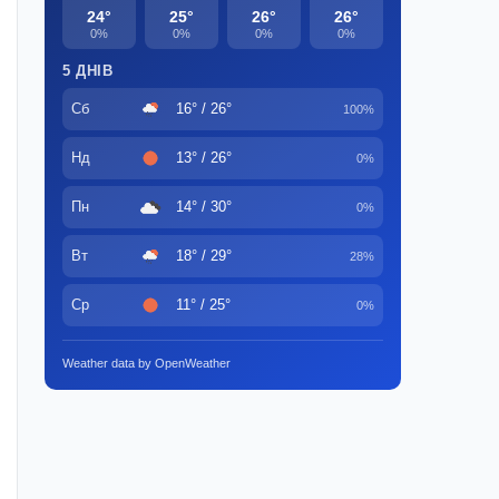
24°
25°
26°
26°
0%
0%
0%
0%
5 ДНІВ
Сб
16° / 26°
100%
Нд
13° / 26°
0%
Пн
14° / 30°
0%
Вт
18° / 29°
28%
Ср
11° / 25°
0%
Weather data by OpenWeather