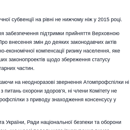
чної субвенції на рівні не нижчому ніж у 2015 році.
я забезпечення під­тримки прийняття Верховною
ро внесення змін до деяких законодавчих актів
о-економічної компенсації ризику населення, яке
ших законопроектів щодо збереження статусу
тарних частин.
аючи на неодноразові звернення Атомпрофспілки ні
з питань охорони здоров'я, ні члени Комітету не
рофспілки з приводу знаходження консенсусу у
України, Ради національної безпеки та оборони