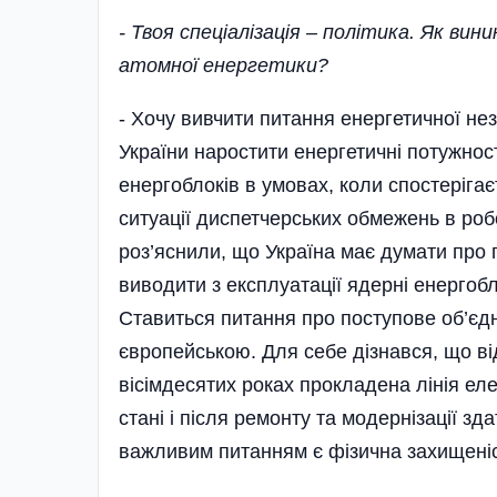
- Твоя спеціалізація – політика. Як вин
атомної енергетики?
- Хочу вивчити питання енергетичної не
України наростити енергетичні потужнос
енергоблоків в умовах, коли спостеріга
ситуації диспетчерських обмежень в роб
роз’яснили, що Україна має думати про 
виводити з експлуатації ядерні енергоб
Ставиться питання про поступове об’єдн
європейською. Для себе дізнався, що ві
вісімдесятих роках­ прокладена лінія е
стані і після ремонту та модернізації з
важливим питанням є фізична захищеніс