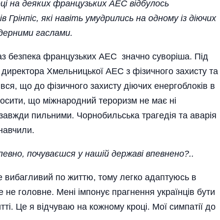
оці на деяких французьких АЕС відбулось
 Грінпіс, які навіть умудрились на одному із діючих
дерними гаслами.
раз безпека французьких АЕС значно суворіша. Під
о директора Хмельницької АЕС з фізичного захисту та
я, що до фізичного захисту діючих енерго­блоків в
лосити, що міжнародний тероризм не має ні
и завжди пильними. Чорнобильська трагедія та аварія
навчили.
апевно, почуваєшся у нашій державі впевнено?..
не вибагливий по життю, тому легко адаптуюсь в
це не головне. Мені імпонує прагнення українців бути
ті. Це я відчуваю на кожному кроці. Мої симпатії до