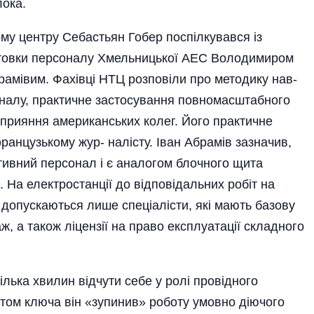
лока.
му центру Себастьян Гобер поспілкувався із
готовки персоналу Хмельницької АЕС Володимиром
брамівим. Фахівці НТЦ розповіли про методику нав­
оналу, практичне застосування­ повномасштабного
прияння американських колег. Його практичне
нцузькому жур- на­лісту. Іван Абрамів зазначив,
ивний персонал і є аналогом блочного щита
 На електро­станції до відповідальних робіт на
допускаються лише спеціалісти, які мають базову
ж, а також ліцензії на право експлуатації складного
лька хвилин відчути себе у ролі провідного
отом ключа він «зупинив» роботу умовно діючого