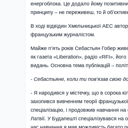
енергоблока. Це дода­ло йому позитивни
принципу – не переживеш, то й об’єкти
В ході відвідин Хмельницької АЕС автор
французьким журна­лістом.
Майже п’ять років Себастьян Гобер живе 
як газета «Liberation», радіо «RFI», йог
видань. Основна тема публікацій – політ
- Себастьяне, коли ти пов’язав свою д
- Я народився у містечку, що в сорока к
захопився вивченням теорії французької
спеціалізацію, і продовжив нав­чання на
Латвії. У Будапешті спеціалізувався на 
час навчання я мав можливість багато п