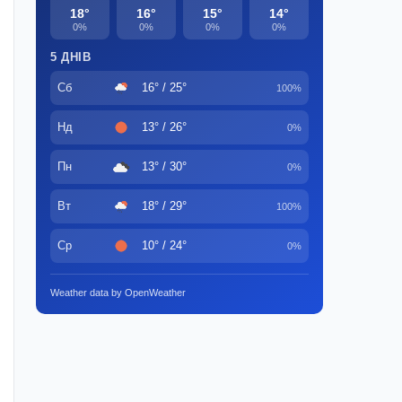
18°
16°
15°
14°
0%
0%
0%
0%
5 ДНІВ
Сб
16° / 25°
100%
Нд
13° / 26°
0%
Пн
13° / 30°
0%
Вт
18° / 29°
100%
Ср
10° / 24°
0%
Weather data by OpenWeather