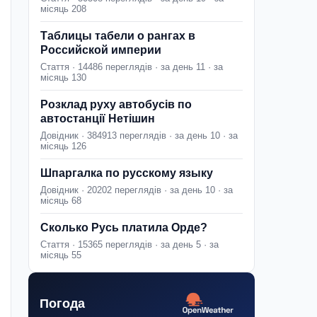
місяць 208
Таблицы табели о рангах в
Российской империи
Стаття · 14486 переглядів · за день 11 · за
місяць 130
Розклад руху автобусів по
автостанції Нетішин
Довідник · 384913 переглядів · за день 10 · за
місяць 126
Шпаргалка по русскому языку
Довідник · 20202 переглядів · за день 10 · за
місяць 68
Сколько Русь платила Орде?
Стаття · 15365 переглядів · за день 5 · за
місяць 55
Погода