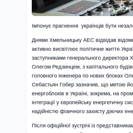
Імпонує прагнення українців бути незал
Днями Хмельницьку АЕС від­відав відом
активно висвітлює політичне життя Україн
заступниками генерал­ьного директора Х
Олегом Редзинцем, з капітального будів
головного інженера по нових блоках Ол
Себастьян Гобер зазначив, що метою йо
енергоблоків в Україні, зокрема, на пр
інтеграції у європейську енергетичну си
надійністю фізичного захисту діючих ене
Після офіційної зустрічі із представника