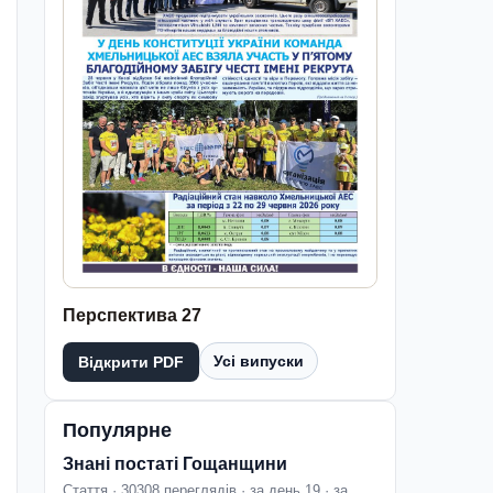
Перспектива 27
Усі випуски
Відкрити PDF
Популярне
Знані постаті Гощанщини
Стаття · 30308 переглядів · за день 19 · за