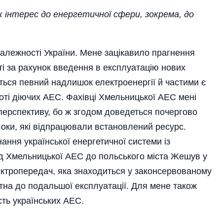
ик інтерес до енергетичної сфери, зокрема, до
залежності України. Мене зацікавило прагнення
ті за рахунок введення в експлуатацію нових
ється певний надлишок електроенергії й частими є
оті діючих АЕС. Фахівці Хмельницької АЕС мені
перспективу, бо ж згодом доведеться почергово
локи, які відпрацювали встановлений ресурс.
ання української енергетичної системи із
д Хмельницької АЕС до поль­сь­кого міста Жешув у
лектропередач, яка знаходиться у законсервованому
датна до подальшої експлуатації. Для мене також
ть українських АЕС.