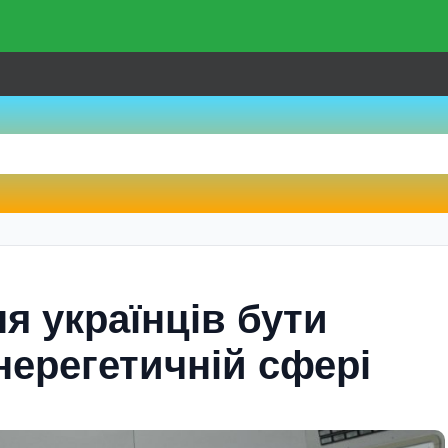
я українців бути
нерегетичній сфері