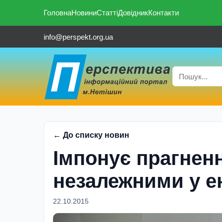
Головна
Новини
Статті
Довідник
Контакти
info@perspekt.org.ua
← До списку новин
Імпонує прагненн
незалежними у е
22.10.2015