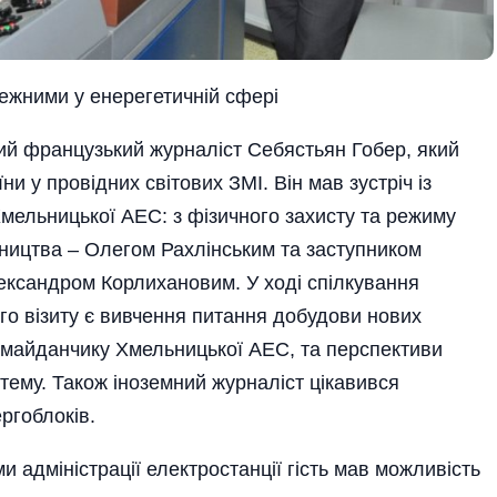
ежними у енерегетичній сфері
ий французький журналіст Себястьян Гобер, який
и у провідних світових ЗМІ. Він мав зустріч із
мельницької АЕС: з фізичного захисту та режиму
ництва – Олегом Рахлінс­ьким та заступником
ександром Корлихановим. У ході спілкування
го візиту є вивчення питання добудови нових
оммайданчику Хмельницької АЕС, та перспективи
стему. Також іноземний журналіст цікавився
ргоблоків.
ми адміністрації електростанції гість мав можливість