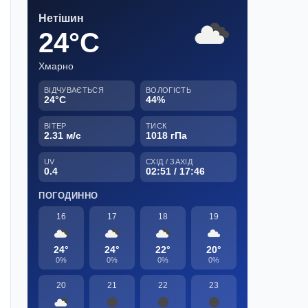
Нетішин
24°C
Хмарно
ВІДЧУВАЄТЬСЯ
ВОЛОГІСТЬ
24°C
44%
ВІТЕР
ТИСК
2.31 м/с
1018 гПа
UV
СХІД / ЗАХІД
0.4
02:51 / 17:46
ПОГОДИННО
16
17
18
19
24°
24°
22°
20°
0%
0%
0%
0%
20
21
22
23