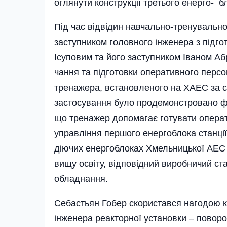
оглянути конструкції третього енерго­­- б
Під час відвідин навчально-тренувально
заступником головного інженера з під
Ісуповим та його заступ­ником Іваном А
чання та підготовки оперативного перс
тренажера, встановленого на ХАЕС за с
застосування було продемонстровано фра
що тренажер допомагає готувати операт
управління першого енергоблока станції.
діючих енергоблоках Хмельницької АЕС 
вищу освіту, відповідний виробничий ста
обладнання.
Себастьян Гобер скористався нагодою кі
інженера реак­торної установки – повор