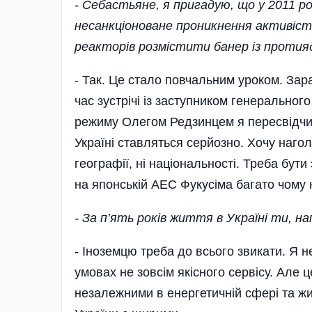
- Себастьяне, я пригадую, що у 2011 р
несанкціоноване проникнення активістів
реакторів розмістити банер із протия
- Так. Це стало повчальним уроком. За
час зустрічі із заступником генеральног
режиму Олегом Редзинцем я пересвідчивс
Україні ставляться серйозно. Хочу наго
географії, ні національності. Треба бут
на японській АЕС Фукусіма багато чому 
- За п’ять років життя в Україні ти, н
- Іноземцю треба до всього звикати. Я 
умовах не зовсім якісного сервісу. Але 
незалежними в енергетичній сфері та жит