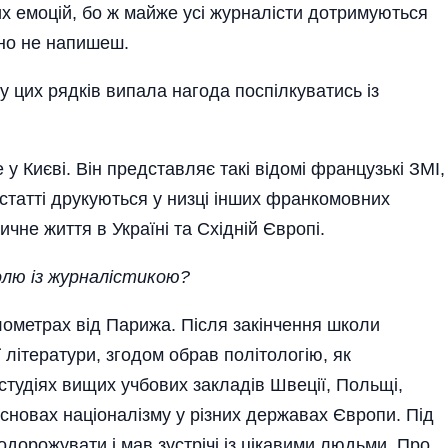
х емоцій, бо ж майже усі журналісти дотримую­ться
вно не напишеш.
у цих рядків випала нагода поспілкуватись із
у Києві. Він представляє такі відомі французькі ЗМІ,
о статті друкуються у низці інших франкомовних
ичне життя в Україні та Східній Європі.
олю із журналістикою?
ілометрах від Парижа. Після закінчення школи
 літератури, згодом обрав політологію, як
 студіях вищих учбових закладів Швеції, Польщі,
осно­вах націоналізму у різних державах Європи. Під
одорожувати і мав зустрічі із цікавими людьми. Про