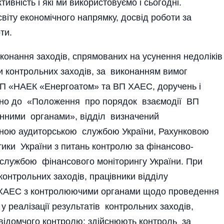
ивність і які ми використовуємо і сьогодні.
віту економічного напрямку, досвід роботи за
ти.
конання заходів, спрямованих на усунення недоліків
и контрольних заходів, за виконанням вимог
ДП «НАЕК «Енергоатом» та ВП ХАЕС, доручень і
ідно до «Положення про порядок взаємодії ВП
ними органами», відділ визначений
вною аудиторською службою України, Рахунковою
тики України з питань контролю за фінансово-
службою фінансового моніторингу України. При
нтрольних заходів, працівники відділу
П ХАЕС з контролюючими органами щодо проведення
ь у реалізації результатів контрольних заходів,
відомчого контролю; здійснюють контроль за