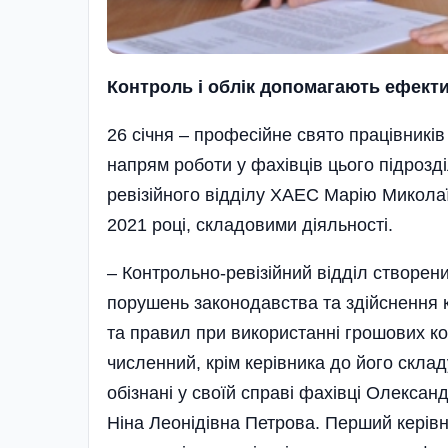
Контроль і облік допомагають ефекти
26 січня – професійне свято працівникі
напрям роботи у фахівців цього підрозд
ревізійного відділу ХАЕС Марію Миколаї
2021 році, складовими діяльності.
– Контрольно-ревізійний відділ створе
порушень законодавства та здійснення 
та правил при використанні грошових ко
численний, крім керівника до його скла
обізнані у своїй справі фахівці Олексан
Ніна Леонідівна Петрова. Перший керівн