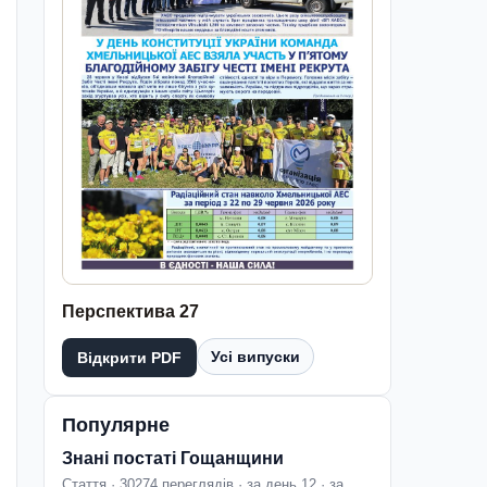
Перспектива 27
Усі випуски
Відкрити PDF
Популярне
Знані постаті Гощанщини
Стаття · 30274 переглядів · за день 12 · за