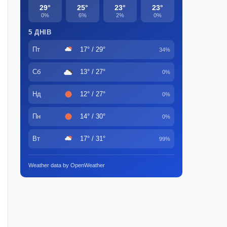
29°
25°
23°
23°
0%
6%
2%
0%
5 ДНІВ
Пт
17° / 29°
34%
Сб
13° / 27°
0%
Нд
12° / 27°
0%
Пн
14° / 30°
0%
Вт
17° / 31°
99%
Weather data by OpenWeather