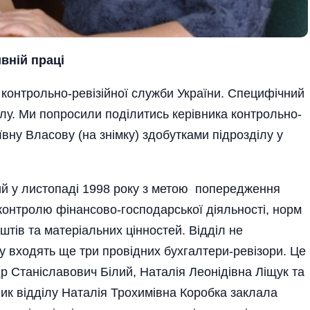
вній праці
в контрольно-ревізійної служби України. Специфічний
ілу. Ми попросили поділитись керівника контрольно-
вну Власову (на знімку) здобутками підрозділу у
ний у листопаді 1998 року з метою попередження
контролю фінансово-господарської діяльності, норм
штів та матеріальних цінностей. Відділ не
ду входять ще три провідних бухгалтери-ревізори. Це
др Станіславович Білий, Наталія Леонідівна Ліщук та
ик відділу Наталія Трохимівна Коробка заклала