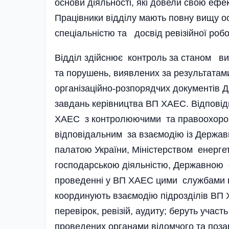
основи діяльності, які довели свою ефект
Працівники відділу мають повну вищу ос
спеціальністю та досвід ревізійної робо
Відділ здійснює контроль за станом ви
та порушень, виявлених за результатам
організаційно-розпорядчих документів 
завдань керівництва ВП ХАЕС. Відпов
ХАЕС з контролюючими та правоохорон
відповідальним за взаємодію із Держа
палатою України, Міністерством енерге
господарською діяльністю, Державною 
проведенні у ВП ХАЕС цими службами ко
координують взаємодію підрозділів В
перевірок, ревізій, аудиту; беруть участ
проведених органами відомчого та поза