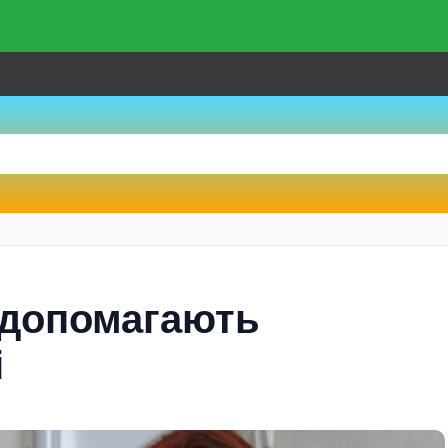
к допомагають
і