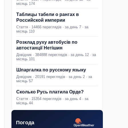
місяць 174
Таблицы табели о рангах в
Российской империи
Стаття · 14466 переглядів · за день 7 · за
місяць 110
Розклад руху автобусів по
автостанції Нетішин
Довідник · 384888 переглядів · за день 12 · за
місяць 101
Шпаргалка по русскому языку
Довідник · 20191 переглядів · за день 2 · за
місяць 57
Сколько Русь платила Орде?
Стаття · 15354 переглядів · за день 4 · за
місяць 44
Погода