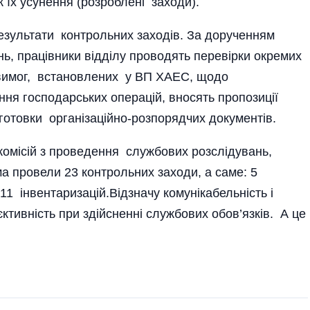
 їх усунення (розроблені заходи).
результати контрольних заходів. За дорученням
нь, працівники відділу проводять перевірки окремих
 вимог, встановлених у ВП ХАЕС, щодо
я господарських операцій, вносять пропозиції
отовки організаційно-розпорядчих документів.
комісій з проведення службових розслідувань,
ма провели 23 контрольних заходи, а саме: 5
11 інвентаризацій.Відзначу комунікабельність і
єктивність при здійсненні службових обов’язків. А це