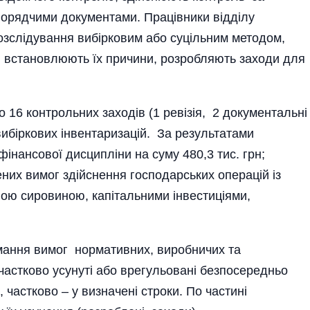
рядчими документами. Працівники відділу
 розслідування вибірковим або суцільним методом,
 встановлюють їх причини, розробляють заходи для
о 16 контрольних заходів (1 ревізія, 2 документальні
вибіркових інвентаризацій. За результатами
інансової дисципліни на суму 480,3 тис. грн;
них вимог здійснення господарських операцій із
ою сировиною, капітальними інвестиціями,
ання вимог нормативних, виробничих та
частково усунуті або врегульовані безпосередньо
 частково – у визначені строки. По частині