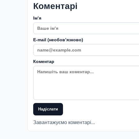
Коментарі
Імʼя
E-mail (необовʼязково)
Коментар
Надіслати
Завантажуємо коментарі...