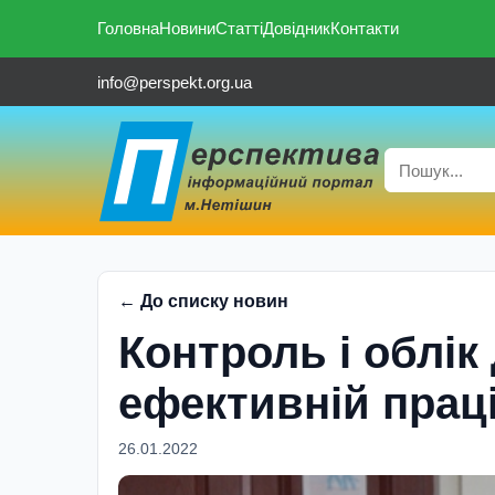
Головна
Новини
Статті
Довідник
Контакти
info@perspekt.org.ua
← До списку новин
Контроль і облі
ефективній прац
26.01.2022