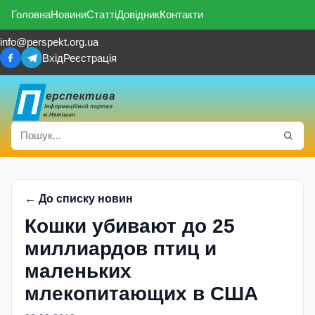
Головна
Новини
Статті
Довідник
Контакти
info@perspekt.org.ua
Вхід
Реєстрація
← До списку новин
Кошки убивают до 25
миллиардов птиц и
маленьких
млекопитающих в США