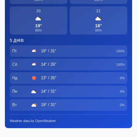
20
21
19°
18°
80%
80%
5 ДНІВ
Пт
19° / 31°
100%
Сб
14° / 26°
100%
Нд
13° / 26°
0%
Пн
14° / 31°
0%
Вт
19° / 31°
0%
Weather data by OpenWeather