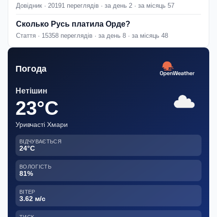
Довідник · 20191 переглядів · за день 2 · за місяць 57
Сколько Русь платила Орде?
Стаття · 15358 переглядів · за день 8 · за місяць 48
Погода
Нетішин
23°C
Уривчасті Хмари
ВІДЧУВАЄТЬСЯ
24°C
ВОЛОГІСТЬ
81%
ВІТЕР
3.62 м/с
ТИСК