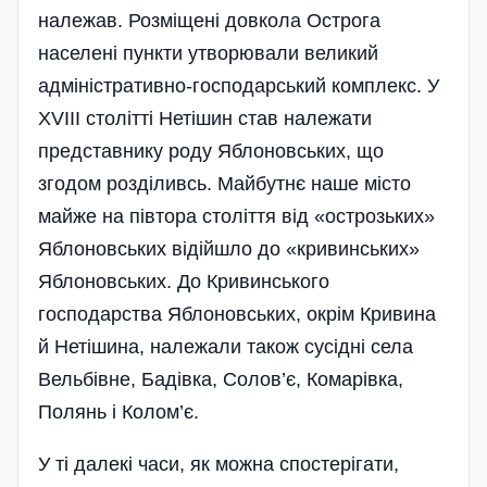
належав. Розміщені довкола Острога
населені пункти утворювали великий
адміністративно-господарський комплекс. У
XVIII столітті Нетішин став належати
представнику роду Яблоновських, що
згодом розділивсь. Майбутнє наше місто
майже на півтора століття від «острозьких»
Яблоновських віді­й­шло до «кривинських»
Яблоновських. До Кривинського
господарства Яблоновських, окрім Кривина
й Нетішина, належали також сусідні села
Вельбівне, Бадівка, Солов’є, Комарівка,
Полянь і Колом’є.
У ті далекі часи, як можна спостерігати,