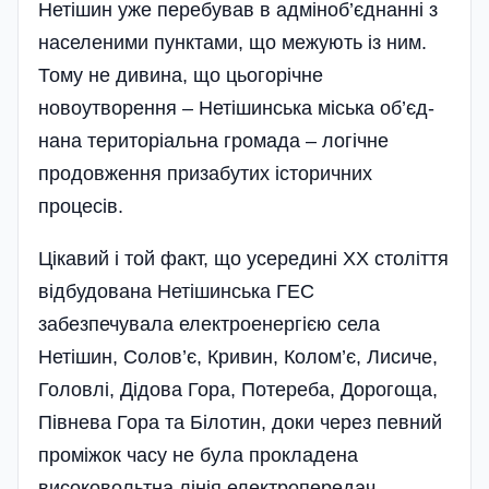
Нетішин уже перебував в адміноб’єднанні з
населеними пунк­тами, що межують із ним.
Тому не дивина, що цьогорічне
новоутворення – Нетішинська міська об’єд­
нана територіальна громада – логічне
продовження призабутих історичних
процесів.
Цікавий і той факт, що усередині XX століття
відбудована Нетішинська ГЕС
забезпечувала електроенергією села
Нетішин, Солов’є, Кривин, Колом’є, Лисиче,
Головлі, Дідова Гора, Потереба, Дорогоща,
Півнева Гора та Білотин, доки через певний
проміжок часу не була прокладена
високовольтна лінія електропередач