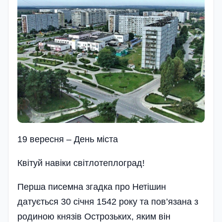
19 вересня – День мiста
Квiтуй навiки свiтлотеплоград!
Перша писемна згадка про Нетішин
датується 30 січня 1542 року та пов’язана з
родиною князів Остро­зьких, яким він