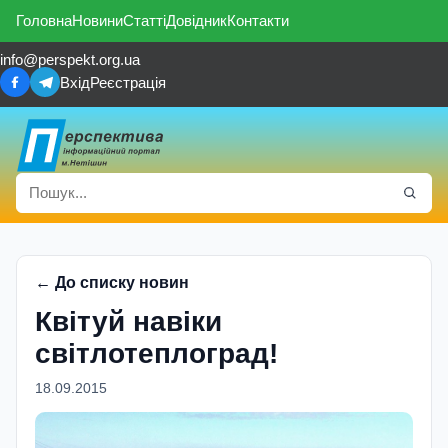
Головна
Новини
Статті
Довідник
Контакти
info@perspekt.org.ua
Вхід
Реєстрація
← До списку новин
Квiтуй навiки
свiтлотеплоград!
18.09.2015