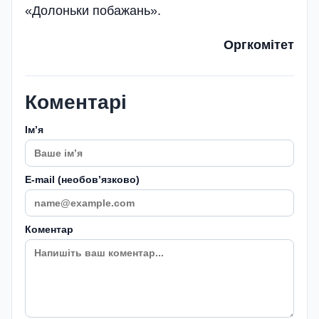
«Долоньки побажань».
Оргкомітет
Коментарі
Імʼя
E-mail (необовʼязково)
Коментар