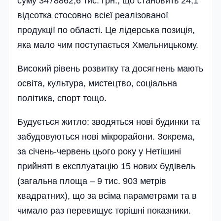
суму 3478862,6 тис. грн., що становить 24,1
відсотка стосовно всієї реалізованої
продукції по області. Це лідерська позиція,
яка мало чим поступається Хмельницькому.
Високий рівень розвитку та досягнень мають
освіта, культура, мистецтво, соціальна
політика, спорт тощо.
Будується житло: зводяться нові будинки та
забудовуються нові мік­рорайони. Зокрема,
за січень-червень цього року у Нетішині
прийняті в експлуатацію 15 нових будівель
(загальна площа – 9 тис. 903 метрів
квадратних), що за всіма параметрами та в
чимало раз перевищує торішні показники.