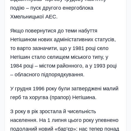
подію – пуск другого енергоблока
Хмельницької АЕС.
Якщо повернутися до теми набуття
Нетішином нових адміністативних статусів,
то варто зазначити, що у 1981 році село
Нетішин стало селищем міського типу, у
1984 році – містом районного, а у 1993 році
– обласного підпорядкування.
У грудня 1996 року були затверджені малий
герб та хоругва (прапор) Нетішина.
З року в рік зростала й чисель­ність
населення. На 1 липня цього року упевнено
подоланий новий «бар’єр»: нас тепер понад