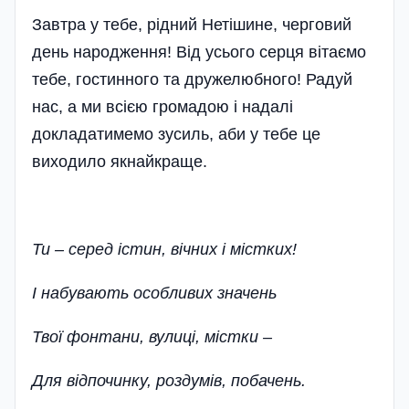
Завтра у тебе, рідний Нетішине, черговий
день народження! Від усьо­го серця вітаємо
тебе, гостинного та дружелюбного! Радуй
нас, а ми всією громадою і надалі
докладатимемо зусиль, аби у тебе це
виходило якнайкраще.
Ти – серед істин, вічних і містких!
І набувають особливих значень
Твої фонтани, вулиці, містки –
Для відпочинку, роздумів, побачень­.