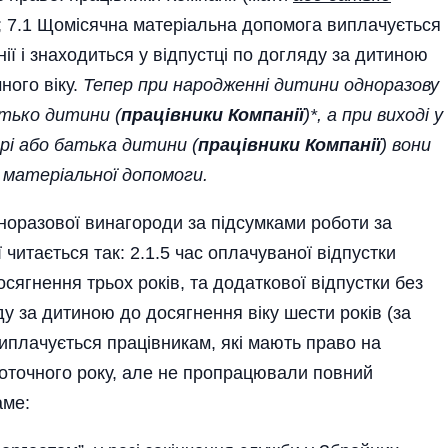
и; 7.1 Щомісячна матеріальна допомога виплачується
ії і знаходиться у відпустці по догляду за дитиною
ного віку.
Тепер при народженні дитини одноразову
тько дитини (
працівники Компанії
)*, а при виході у
рі або батька дитини (
працівники Компанії
) вони
матеріальної допомоги.
оразової винагороди за підсумками роботи за
ї читається так: 2.1.5 час оплачуваної відпустки
сягнення трьох років, та додаткової відпустки без
у за дитиною до досягнення віку шести років (за
иплачується працівникам, які мають право на
оточного року, але не пропрацювали повний
аме: