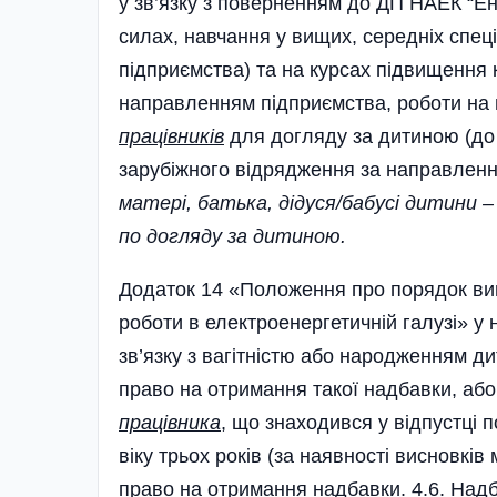
у зв’язку з поверненням до ДП НАЕК “Ен
силах, навчання у вищих, середніх спе
підприємства) та на курсах підвищення к
направленням підприємства, роботи на 
працівників
для догляду за дитиною (до т
зарубіжного відрядження за направлен
матері, батька, дідуся/бабусі дитини 
по догляду за дитиною.
Додаток 14 «Положення про порядок ви
роботи в електроенергетичній галузі» у но
зв’язку з вагітністю або народженням д
право на отримання такої надбавки, або
працівника
, що знаходився у відпустці 
віку трьох років (за наяв­ності висновків
право на отримання надбавки. 4.6. Над