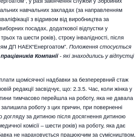
ергоатом”, у разі закінчення служби у Збройних
ціальних навчальних закладах (за направленням
валіфікації з відривом від виробництва за
виборних посадах, додаткової відпустки у
рьох та шести років), строку інвалідності, після
ням ДП НАЕК“Енергоатом”.
Положення стосується
–
працівників Компанії
- які знаходились у відпустці
плати щомісячної надбавки за безперервний стаж
вій редакції засвідчує, що: 2.3.5. Час, коли жінка у
итини тимчасово перейшла на роботу, яка не давала
 залишила роботу з цих причин, при поверненні
по догляду за дитиною після досягнен­ня дитиною
 медичної комісії – шести років) на роботу, яка дає
бавка не нараховується працюючим за сумісництвом,