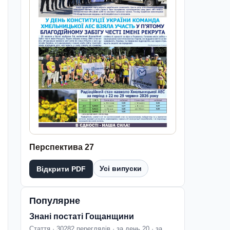
Перспектива 27
Усі випуски
Відкрити PDF
Популярне
Знані постаті Гощанщини
Стаття · 30282 переглядів · за день 20 · за