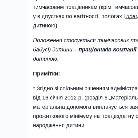
тимчасовим працівникам (крім тимчасови
у відпустках по вагітності, пологах і
прац
дитиною).
Положення стосу­ється тимчасових прац
бабусі) дитини –
працівників Компанії
дитиною.
Примітки:
* Згідно зі спільним рішенням адмініст
від 16 січня 2012 р. (розділ 6 „Матеріа
матеріальна допомога виплачується заявн
прожиткового мінімуму на працездатну 
народження дитини.