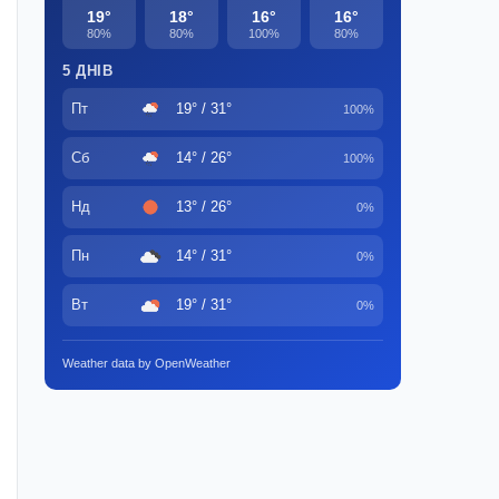
19°
18°
16°
16°
80%
80%
100%
80%
5 ДНІВ
Пт
19° / 31°
100%
Сб
14° / 26°
100%
Нд
13° / 26°
0%
Пн
14° / 31°
0%
Вт
19° / 31°
0%
Weather data by OpenWeather