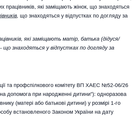
х працівників, які заміщають жінок, що знаходяться
івників
,
що знаходяться у відпустках по догляду за
івників, які заміщають матір, батька (дідуся/
- що знаходяться у відпустках по догляду за
рації та профспілкового комітету ВП ХАЕС №52-06/26
льна допомога при народженні дитини”): одноразова
ику (матері або батькові дитини) у розмірі 1-го
особу встановленого Законом України на дату