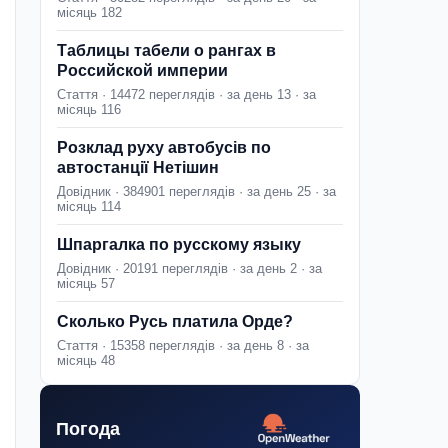
місяць 182
Таблицы табели о рангах в
Российской империи
Стаття · 14472 переглядів · за день 13 · за
місяць 116
Розклад руху автобусів по
автостанції Нетішин
Довідник · 384901 переглядів · за день 25 · за
місяць 114
Шпаргалка по русскому языку
Довідник · 20191 переглядів · за день 2 · за
місяць 57
Сколько Русь платила Орде?
Стаття · 15358 переглядів · за день 8 · за
місяць 48
Погода