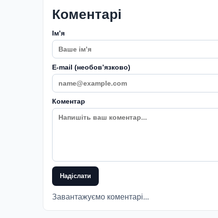
Коментарі
Імʼя
E-mail (необовʼязково)
Коментар
Надіслати
Завантажуємо коментарі...