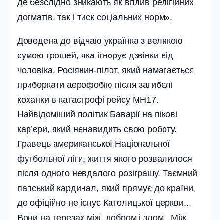
де безслідно зникають як вплив релігійних
догматів, так і тиск соціальних норм».
Доведена до відчаю українка з великою
сумою грошей, яка ігнорує дзвінки від
чоловіка. Росіянин-пілот, який намагається
приборкати аерофобію після загибелі
коханки в катастрофі рейсу MH17.
Найвідоміший політик Баварії на пікові
кар’єри, який ненавидить свою роботу.
Гравець американської Національної
футбольної ліги, життя якого розвалилося
після одного невдалого розіграшу. Таємний
папський кардинал, який прямує до країни,
де офіційно не існує Католицької церкви...
Вони на терезах між добром і злом. Між