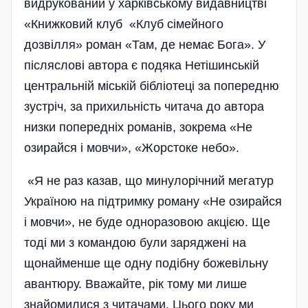
видрукований у харківському видавництві
«Книжковий клуб «Клуб сімейного
дозвілля» роман «Там, де немає Бога». У
післяслові автора є подяка Нетішинській
центральній міській бібліотеці за попередню
зустріч, за прихильність читача до автора
низки попередніх романів, зокрема «Не
озирайся і мовчи», «Жорстоке небо».
«Я не раз казав, що минулорічний мегатур
Україною на підтримку роману «Не озирайся
і мовчи», не буде одноразовою акцією. Ще
тоді ми з командою були заряджені на
щонайменше ще одну подібну божевільну
авантюру. Вважайте, рік тому ми лише
знайомилися з читачами. Цього року ми