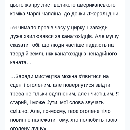
цього жанру лист великого американського
коміка Чарлі Чапліна до дочки Джеральдіни.
«Я чимало провів часу у цирку. І завжди
дуже хвилювався за канатохідців. Але мушу
сказати тобі, що люди частіше падають на
твердій землі, ніж канатохідці з ненадійного
каната…
…Заради мистецтва можна з’явитися на
сцені і оголеним, але повернутися звідти
треба не тільки одягненим, але і чистішим. Я
старий, і може бути, мої слова звучать
смішно. Але, по-моєму, твоє оголене тіло
повинно належати тому, хто полюбить твою
оголену душу»…