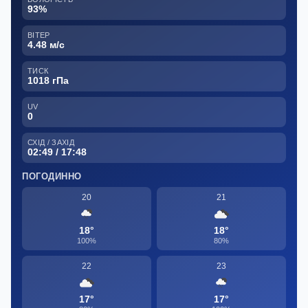
93%
ВІТЕР
4.48 м/с
ТИСК
1018 гПа
UV
0
СХІД / ЗАХІД
02:49 / 17:48
ПОГОДИННО
20
21
18°
18°
100%
80%
22
23
17°
17°