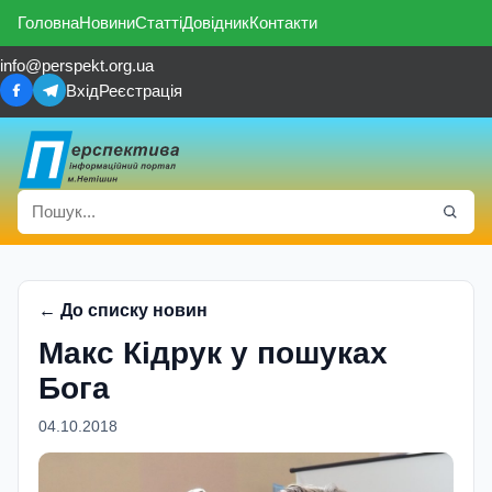
Головна
Новини
Статті
Довідник
Контакти
info@perspekt.org.ua
Вхід
Реєстрація
← До списку новин
Макс Кідрук у пошуках
Бога
04.10.2018