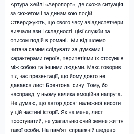
Артура Хейлі «Аеропорт», де схожа ситуація
за сюжетом і за динамікою подій.
Стверджують, що свого часу авіадиспетчери
вивчали ази і складності цієї служби за
описом подій в романі. Ми відішлемо
читача самим слідувати за думками і
характерами героїв, перипетіями їх стосунків
між собою та іншими людьми. Макс говорив
під час презентації, що йому довго не
давався лист Брентона сину Тому, бо
насправді у ньому велика емоційна напруга.
Не думаю, що автор досяг належної висоти
у цій частині історії. Як на мене, лист
простуватий, не узагальнюючий земне життя
такої особи. На пам’яті справжній шедевр