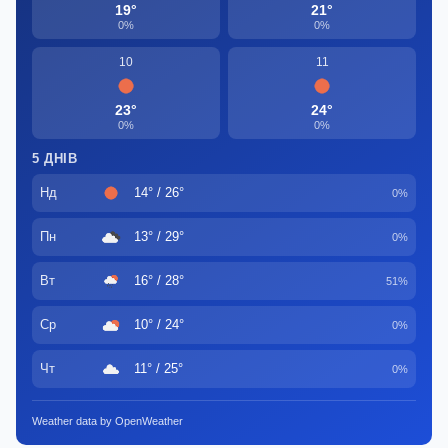
19°
21°
0%
0%
10
11
23°
24°
0%
0%
5 ДНІВ
Нд
14° / 26°
0%
Пн
13° / 29°
0%
Вт
16° / 28°
51%
Ср
10° / 24°
0%
Чт
11° / 25°
0%
Weather data by OpenWeather