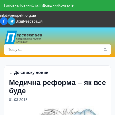
Головна
Новини
Статті
Довідник
Контакти
info@perspekt.org.ua
Вхід
Реєстрація
← До списку новин
Медична реформа – як все
буде
01.03.2018