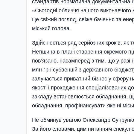
стандартів нормативна документальна б
«Сьогодні обличчя нашого виконавчого 
Це свіжий погляд, свіже бачення та ене
міський голова.
Здійснюється ряд серйозних кроків, як т
Нетішина в плані створення окремого пі
пов’язано, насамперед з тим, що у разі
млн грн субвенцій з державного бюджет
залучається приватний бізнес у сферу 
якості і прохо­дження спеці­алізованих д
закладу встановлюється обладнання, щ
обладнання, профінансувати яке ні місь
Не обминув увагою Олександр Супрунюк 
За його словами, цим питанням спекулюют