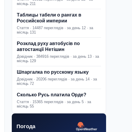
місяць 211
Таблицы табели о рангах в
Российской империи
Стаття · 14487 переглядів · за день 12 · за
місяць 131
Розклад руху автобусів по
автостанції Нетішин
Довідник · 384916 переглядів · за день 13 · за
місяць 129
Шпаргалка по русскому языку
Довідник · 20206 переглядів · за день 14 · за
місяць 72
Сколько Русь платила Орде?
Стаття · 15365 переглядів · за день 5 · за
місяць 55
Погода