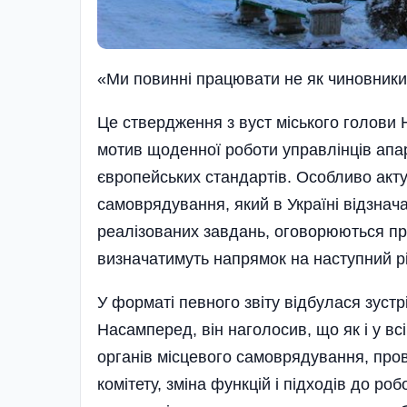
«Ми повинні працювати не як чиновники
Це ствердження з вуст міського голови
мотив щоденної роботи управлінців апар
європейських стандартів. Особливо акт
самоврядування, який в Україні відзнач
реалізованих завдань, оговорюються про
визначатимуть напрямок на наступний рі
У форматі певного звіту відбулася зустр
Насамперед, він наголосив, що як і у всі
органів місцевого самоврядування, пров
комітету, зміна функцій і підходів до ро