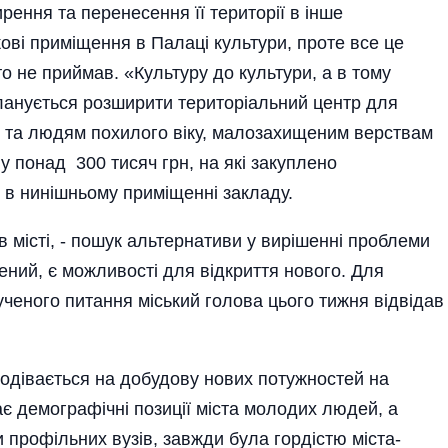
рення та перенесення її території в інше
кові приміщення в Палаці культури, проте все це
о не приймав. «Культуру до культури, а в тому
планується розширити територіальний центр для
 та людям похилого віку, малозахищеним верствам
у понад 300 тисяч грн, на які закуплено
 в нинішньому приміщенні закладу.
місті, - пошук альтернативи у вирішенні проблеми
ений, є можливості для відкриття нового. Для
ученого питання міський голова цього тижня відвідав
поді­вається на добудову нових потужностей на
є демографічні позиції міста молодих людей, а
 профільних вузів, завжди була гордістю міста-