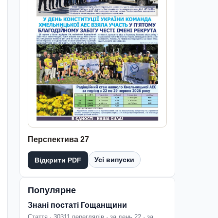
Перспектива 27
Усі випуски
Відкрити PDF
Популярне
Знані постаті Гощанщини
Стаття · 30311 переглядів · за день 22 · за