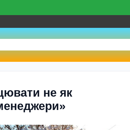
цювати не як
 менеджери»