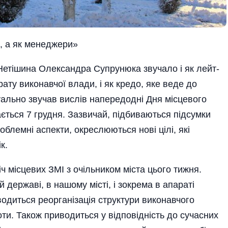
, а як менеджери»
 Нетішина Олександра Супрунюка звучало і як лейт­
ату виконавчої влади, і як кредо, яке веде до
уально звучав вислів напередодні Дня місцевого
ається 7 грудня. Зазвичай, підбиваються підсумки
блемні аспекти, окреслюються нові цілі, які
к.
іч місцевих ЗМІ з очільником міста цього тижня.
й державі, в нашому місті, і зокрема в апараті
одиться реорганізація структури виконавчого
боти. Також приводиться у відповідність до сучасних