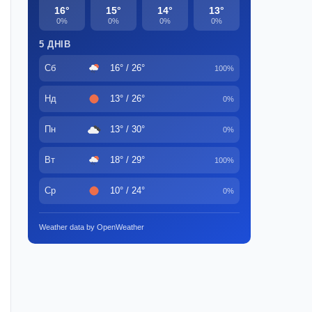
16°
15°
14°
13°
0%
0%
0%
0%
5 ДНІВ
Сб
16° / 26°
100%
Нд
13° / 26°
0%
Пн
13° / 30°
0%
Вт
18° / 29°
100%
Ср
10° / 24°
0%
Weather data by OpenWeather