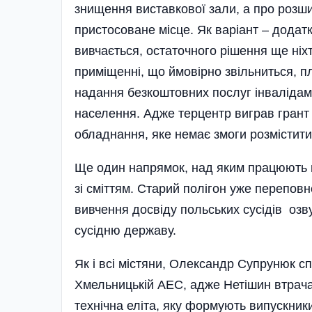
знищення виставкової зали, а про розши
пристосоване місце. Як варіант – додат
вивчається, остаточного рішення ще ніхт
приміщенні, що ймовірно звільниться, 
надання безкоштовних послуг інвалідам
населення. Адже терцентр виграв грант 
обладнання, яке немає змоги розмістити
Ще один напрямок, над яким працюють в 
зі сміттям. Старий полігон уже переповн
вивчення досвіду польських сусідів озв
сусідню державу.
Як і всі містяни, Олександр Супрунюк с
Хмельницькій АЕС, адже Нетішин втрача
технічна еліта, яку формують випускники