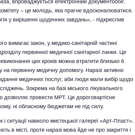
аза, впроваджується електронний документообіг.
комітету – це молодь, яка прагне вдосконалюватися.
ргія у вирішенні щоденних завдань», - підкреслив
ого вимагає закон, у медико-санітарній частині
дрозділу первинної медичної санітарної ланки. Це
 невиконання цих кроків можна втратити близько 6
у на первинну медичну допомогу. Наразі активно
надання медичних послуг, аби люди мали вибір щодо
осліджень. Зокрема на базі міського лікувального
о дозволяє провести МРТ. Це дороговартісне
кому, ні обласному бюджетам не під силу.
і ситуації навколо мистецької галереї «Арт-Пласт».
ь в місті, проте наразі мова йде не про закриття і