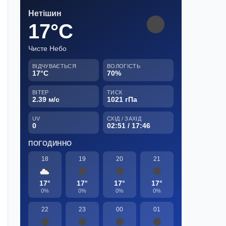
Нетішин
17°C
Чисте Небо
ВІДЧУВАЄТЬСЯ
ВОЛОГІСТЬ
17°C
70%
ВІТЕР
ТИСК
2.39 м/с
1021 гПа
UV
СХІД / ЗАХІД
0
02:51 / 17:46
ПОГОДИННО
18
19
20
21
17°
17°
17°
17°
0%
0%
0%
0%
22
23
00
01