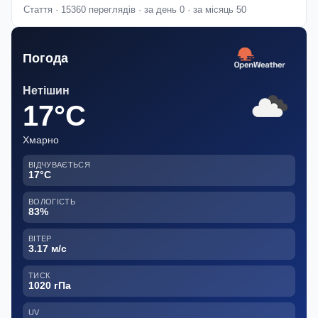
Стаття · 15360 переглядів · за день 0 · за місяць 50
Погода
Нетішин
17°C
Хмарно
ВІДЧУВАЄТЬСЯ
17°C
ВОЛОГІСТЬ
83%
ВІТЕР
3.17 м/с
ТИСК
1020 гПа
UV