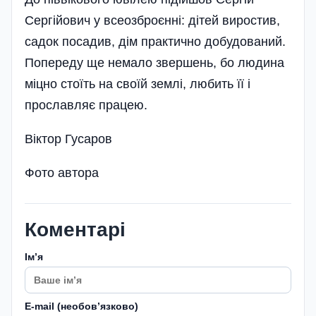
Сергійович у всеоз­броєнні: дітей виростив,
са­док посадив, дім практично добудований.
Попереду ще немало звершень, бо людина
міцно стоїть на своїй землі, любить її і
прославляє працею.
Віктор Гусаров
Фото автора
Коментарі
Імʼя
E-mail (необовʼязково)