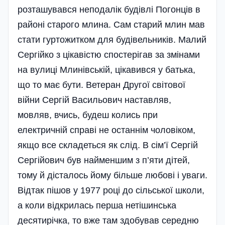
розташувався неподалік будівлі Погонців в
районі старого млина. Сам старий млин мав
стати гуртожитком для будівельників. Малий
Сергійко з цікавістю спостерігав за змінами
на вулиці Млинівській, цікавився у батька,
що то має бути. Ветеран Другої світової
війни Сергій Васильович нас­тавляв,
мовляв, вчись, будеш колись при
електричній справі не останнім чоловіком,
якщо все складеться як слід. В сім’ї Сергій
Сергійович був найменшим з п’яти дітей,
тому й дісталось йому більше любові і уваги.
Відтак пішов у 1977 році до сільської школи,
а коли відкрилась перша нетішинська
десятирічка, то вже там здобував середню