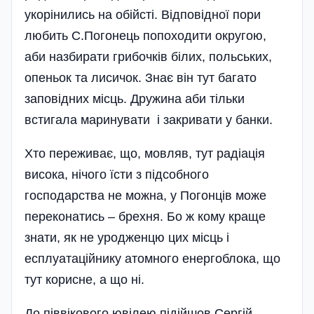
укорінились на обійсті. Відпо­відної пори
любить С.Погонець попоходити округою,
аби назбирати грибочків білих, польських,
опеньок та лисичок. Знає він тут багато
заповідних місць. Дружина аби тільки
встигала маринувати і закривати у банки.
Хто переживає, що, мовляв, тут ра­діація
висока, нічого їсти з підсобного
господарства не можна, у Погонців може
переконатись – брехня. Бо ж кому краще
зна­ти, як не уродженцю цих місць і
есплуатаційнику атомного енергоблока, що
тут корисне, а що ні.
До піввікового ювілею підійшов Сергій