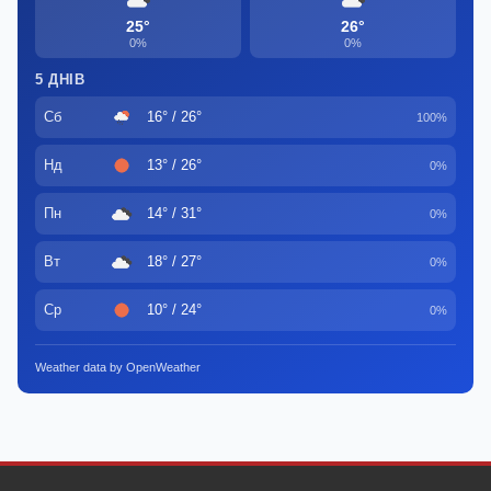
25°
26°
0%
0%
5 ДНІВ
Сб
16° / 26°
100%
Нд
13° / 26°
0%
Пн
14° / 31°
0%
Вт
18° / 27°
0%
Ср
10° / 24°
0%
Weather data by OpenWeather