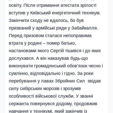
освіту. Після отримання атестата зрілості
вступив у Київський енергетичний технікум.
Закінчити сходу не вдалось, бо був
призваний у армійські ряди у Забайкалля.
Перед призовом сталася непоправима
втрата у родині – помер батько,
настановами якого Сергій тішився і до яких
дослухався. А він наказував будь-що
виконувати громадянський обов’язок чесно і
сумлінно, відповідально і гідно. За роки
перебування у лавах Збройних Сил звідав
силу сибірських морозів і зрозумів
особливості військової служби. У званні
сержанта повернувся додому, продовжив
навчання у технікумі, який закінчив із