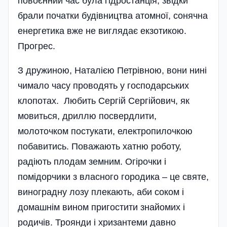
повоєнний час була гідростанція, звідки
брали початки будівництва атомної, сонячна
енергетика вже не виглядає екзотикою.
Прогрес.
З дружиною, Наталією Петрівною, вони нині
чимало часу проводять у господарських
клопотах. Любить Сергій Сергійович, як
мовиться, дриллю посвердлити,
молоточком постукати, електропилочкою
побавитись. Поважають хатню роботу,
радіють плодам земним. Огірочки і
помідорчики з власного городика – це святе,
виноградну лозу плекають, аби соком і
домашнім вином пригостити знайомих і
родичів. Троянди і хризантеми давно