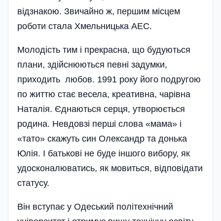
відзнакою. Звичайно ж, першим місцем
роботи стала Хмельницька АЕС.
Молодість тим і пре­красна, що будуються
плани, здійснюються певні задумки,
приходить любов. 1991 року його подругою
по життю стає весела, креативна, чарівна
Наталія. Єднаються се­рця, утворюється
родина. Невдовзі перші слова «мама» і
«тато» скажуть син Олександр та донька
Юлія. І батькові не буде іншого вибору, як
удоско­налю­ватись, як мовиться, відповідати
статусу.
Він вступає у Одеський політехнічний