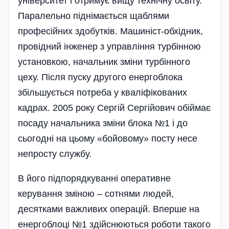
університет і отримує вищу технічну освіту.
Па­ралельно піднімається щаблями
професійних здобутків. Машиніст-обхідник,
провідний інженер з управління турбінною
установкою, начальник зміни турбінного
цеху. Після пуску другого енергоблока
збільшується потреба у кваліфікованих
кадрах. 2005 року Сергій Сергійович обіймає
посаду начальника зміни блока №1 і до
сьогодні на цьому «бойовому» посту несе
непросту службу.
В його підпорядкуванні оперативне
керування зміною – сотнями людей,
десятками важливих операцій. Вперше на
енергоблоці №1 здійснюються роботи такого