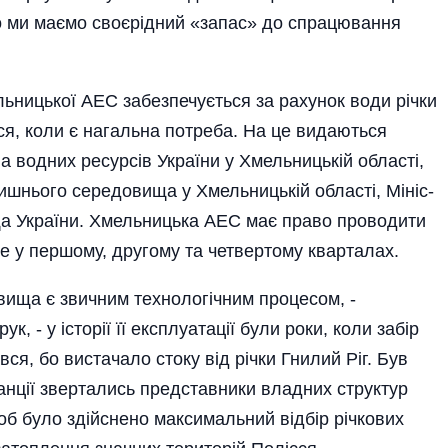
що ми маємо своєрідний «запас» до спрацювання
ницької АЕС забезпечується за рахунок води річки
ься, коли є нагальна потреба. На це видаються
 водних ресурсів України у Хмельницькій облас­ті,
шнього середовища у Хмельницькій області, Міні­с­
ща України. Хмельницька АЕС має право проводити
е у першому, другому та четвертому кварталах.
ища є звичним технологічним процесом, -
 - у історії її експлуатації були роки, коли забір
вся, бо вистачало стоку від річки Гнилий Ріг. Був
анції звертались представники владних структур
 щоб було здійснено максимальний відбір річкових