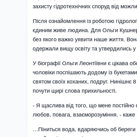
захисту гідротех­нічних споруд від можл
Після ознайомлення із роботою гідроло
єдиним живе людина. Для Ольги Кушнерук
без якого важко уявити наше життя. Вон
одержали вищу освіту та утвердились у 
У біографії Ольги Леонтіївни є цікава об
чоловіки поспішають додому із букетами
святом своїх коханих, подруг. Нинішнє 8
почути щирі слова прихильності.
- Я щаслива від того, що мене постійн
любов, повага, взаєморозуміння. - каже
…Піниться вода, вдаряючись об береги 