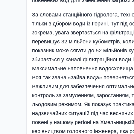
повеневих вод для зменшення за­грози з
За словами станційного гідролога, техн
тільки відбором води із Горині. Тут під
зокрема, увага звертається на фільтрацію
перевищує 32 мільйони кубометрів, коли
показник може сягати до 52 міль­йонів 
збирається у каналі філь­т­ра­ційної вод
Максимальне наповнення водосховища мо
Вся так звана «зайва вода» по­вернеться
Важливим для забез­печення оптимально
контроль за замуленням, заростанням, 
льодовим режимом. Як показує практика,
надзвичайних ситу­ацій під час весняни
повені у нашому регіоні на Хмельницькі
керівництвом головного інженера, яка р