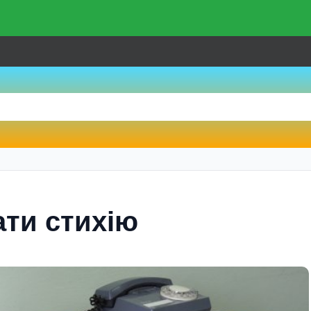
ати стихiю