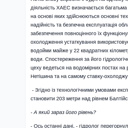
дія­ль­ність ХАЕС визначається багатьма
на основі яких здійснюються основні т
надійність та безпечна експлуатація обл
забезпечення повно­цінного їх функціону
охоло­дження устаткування використову
водойми майже у 22 квадратних кілометр
води. Спосте­реження за його гідроло­г
цеху ведеться на водомірних постах на р
Нетішина та на самому ставку-охоло­джу
- Згідно із технологічними умовами екс
становити 203 метри над рівнем Балтій­
- А який зараз його рівень?
- Ось останні дані, - гідролог перегорнул