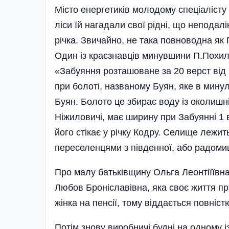
Місто енергетиків молодому спе­ціаліст
ліси їй нагадали свої рідні, що неподалі
річка. Звичайно, не така повноводна як
Один із краєзнавців минувшини П.Похил
«Забуяння розташоване за 20 верст від м
при болоті, названому Буян, яке в мин
Буян. Болото це збирає воду із околишніх
Ніжиловичі, має ширину при Забуянні 1 
його стікає у річку Кодру. Селище лежит
переселенцями з південної, або радоми
Про малу батьківщину Ольга Леонтіїївна 
Любов Броніславівна, яка своє життя п
жінка на пенсії, тому віддається повніс
Потім знову виробничі будні на одному