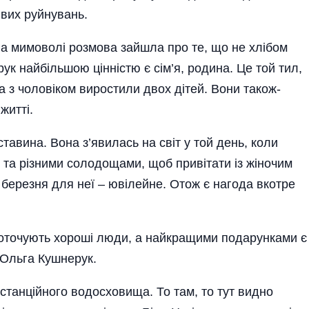
ивих руйнувань.
га мимоволі розмова зайшла про те, що не хлібом
 най­більшою цінністю є сім’я, родина. Це той тил,
а з чоловіком виростили двох дітей. Вони також­
житті.
ставина. Вона з’явилась на світ у той день, коли
 та різними солодощами, щоб привітати із жіночим
 березня для неї – ювілейне. Отож є нагода вкотре
о оточують хороші люди, а найкращими подарунками є
 Ольга Кушнерук.
станційного водосховища. То там, то тут видно