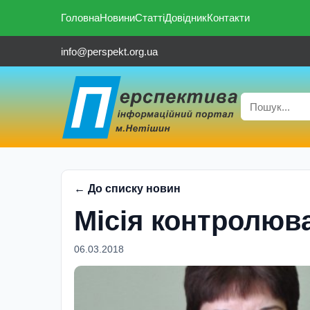
Головна
Новини
Статті
Довідник
Контакти
info@perspekt.org.ua
← До списку новин
Мiсiя контролюв
06.03.2018