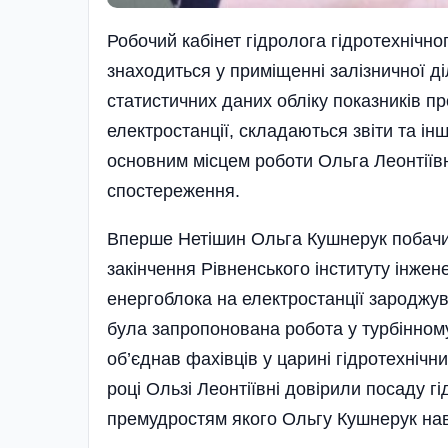
Робочий кабінет гідролога гідротехнічн
знаходиться у приміщенні залізничної ді
статистичних даних обліку показників п
електростанції, складаються звіти та ін
основним місцем роботи Ольга Леонтіївн
спостереження.
Вперше Нетішин Ольга Кушнерук побачил
закінчення Рівненського інституту ін­же­н
енергоблока на електро­станції зароджув
була запропонована робота у турбінном
об’єднав фахівців у царині гідротехнічни
році Ользі Леонтіївні довірили посаду г
премудростям якого Ольгу Кушнерук навч