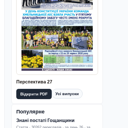
Перспектива 27
Усі випуски
Відкрити PDF
Популярне
Знані постаті Гощанщини
Стаття · 30262 переглядів · за день 26 · за