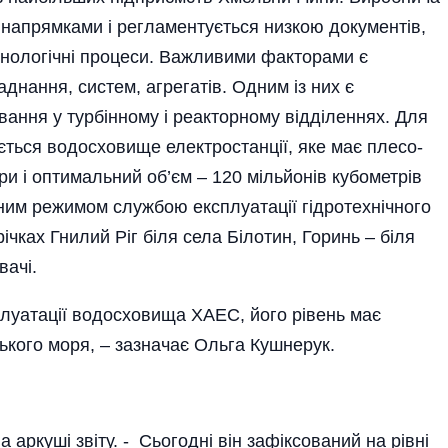
 напрямками і регламен­ту­ється низкою документів,
ехнологічні процеси. Важливими факторами є
аднання, систем, агрегатів. Одним із них є
вання у тур­бінному і реактор­ному відділеннях. Для
ється водосховище електростанції, яке має плесо­
и і оптимальний об’єм – 120 мільйонів кубометрів
ічним режимом службою експлуатації гідротехнічного
ічках Гнилий Ріг біля села Білотин, Горинь – біля
вачі.
плуатації водосховища ХАЕС, його рівень має
ського моря, – зазначає Ольга Кушнерук.
а аркуші звіту. - Сьогод­ні він зафіксований на рівні