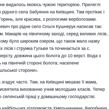
у не видалось якоюсь чужою територією. Прилеглі
к рідного села Забуяння на Київщині. Там протікає і
 Горинь, але красива, з розлогими верболозами.
евич про рідне село Ольги Кушнерук написав так:
. Макарів на північному заході, серед великих лісів,
улому було широким озером, що також мало назву
 лісів і струмка Гульви та починається за с.
версту, довжина цього болота до 10 верст. Вода з
ь на північній стороні болота; населене
шльської сторони».
згадує часто. Там, на Київщині мешкає її мама,
рисвятила вихованню учнів молодших класів. Тепер
тю селянській праці у домашньому господарстві.
 із найбільших підприємств Хмельниччини. Виробнича