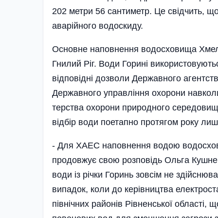
202 метри 56 сантиметр. Це свідчить, 
аварійного водоскиду.
Основне наповнення водосховища Хмель
Гнилий­ Ріг. Води Горині використовуют
відповідні дозволи Державного агентства
Державного управління охорони навколи
терства охорони природного се­редови
відбір води поетапно протягом року лиш
- Для ХАЕС наповнення водою водосхов
продовжує свою розповідь Ольга Кушнерук,
води із річки Горинь зовсім не здійснюва
випадок, коли до керівництва електрост
північних райо­нів Рівненської області,