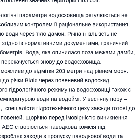
атоплення значних територій Полісся.
ологічні па­ра­метри водосховища регу­люються не
 особливим контролем її раціона­льне використання,
 води через тіло дамби. Річна її кількість не
 згідно із нормативними документами, граничний
кубометрів. Вода, яка опинилася поза межами дамби,
и і перекачується знову до водосховища.
жливе до від­мітки 203 метри над рівнем моря.
 до річки Вілія через повеневий водоскид.
го гідрологічного режиму на водосховищі також є
температурою води на водоймі. У весняну пору –
 спеціалісти гідротехнічного цеху завжди готові до
х повеней. Щорічно перед імовірністю виникнення
й АЕС створюється паводкова комісія під
озробляє заходи з пропуску паводкової води та