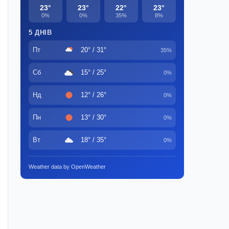
23°
23°
22°
23°
0%
0%
35%
8%
5 ДНІВ
Пт
20° / 31°
35%
Сб
15° / 25°
0%
Нд
12° / 26°
0%
Пн
13° / 30°
0%
Вт
18° / 35°
0%
Weather data by OpenWeather