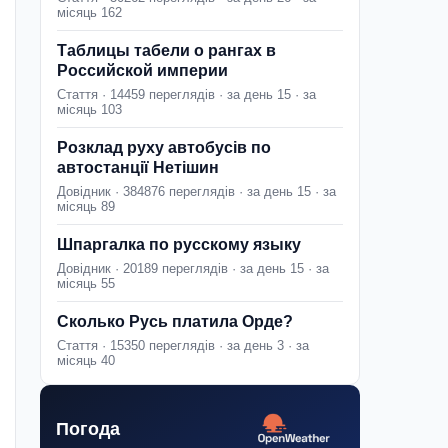
місяць 162
Таблицы табели о рангах в
Российской империи
Стаття · 14459 переглядів · за день 15 · за
місяць 103
Розклад руху автобусів по
автостанції Нетішин
Довідник · 384876 переглядів · за день 15 · за
місяць 89
Шпаргалка по русскому языку
Довідник · 20189 переглядів · за день 15 · за
місяць 55
Сколько Русь платила Орде?
Стаття · 15350 переглядів · за день 3 · за
місяць 40
Погода