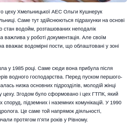
ого цеху Хмельницької АЕС Ольги Кушнерук
ль­ниці. Саме тут здійснюються під­рахунки на основі
ро стан водойм, розташованих неподалік
ша важлива у роботі документація. Але своїм
а вважає водомірні пости, що облаштовані у зоні
а у 1985 році. Саме сюди вона прибула після
ерів водного госпо­дарст­ва. Перед пуском пер­шо­го­
алась низка основних підрозділів, молодій жінці
у цеху. Згодом було сформовано і цех ГТПК, який
х споруд, підземних і наземних комунікацій. У 1990
ідролога. Це саме той напрямок діяльності,
али протягом п’яти років у Рівному.