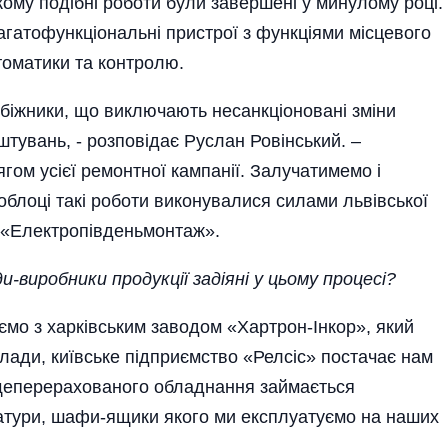
кому подібні роботи були завершені у минулому році.
агатофункціональні пристрої з функціями місцевого
втоматики та контролю.
обіжники, що виключають несанкціоновані зміни
штувань, - розповідає Руслан Ровінський. –
гом усієї ремонтної кампанії. Залучатимемо і
облоці такі роботи виконувалися силами львівської
ї «Електропівденьмонтаж».
и-виробники продукції задіяні у цьому процесі?
юємо з харківським заводом «Хартрон-Інкор», який
лади, київське підприємство «Релсіс» постачає нам
щеперерахованого обладнання займається
атури, шафи-ящики якого ми експлуатуємо на наших