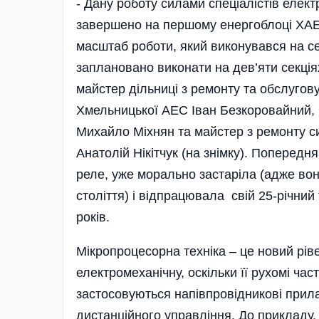
- Дану роботу силами спеціалістів елект
завершено на першому енергоблоці ХАЕС
масштаб роботи, який виконувався на се
заплановано виконати на дев’яти секція
майстер дільниці з ремонту та обслугов
Хмельницької АЕС Іван Безкоровайний, 
Михайло Міхнян та майстер з ремонту 
Анатолій Нікітчук (на знімку). Поперед
реле, уже морально застаріла (адже вон
століття) і відпрацювала свій 25-річний
років.
Мікропроцесорна техніка – це новий рі
електромеханічну, оскільки її рухомі час
застосовуються напівпровідникові прилад
дистанційного управління. До прикладу,