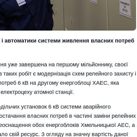
у і автоматики системи живлення власних потреб
ня уже завершена на першому мільйоннику, своєї
з таких робіт є модернізація схем релейного захисту і
отреб 6 кВ на другому енергоблоці ХАЕС, яка
 електроцеху атомної станції.
дільчих установок 6 кВ системи аварійного
остачання власних потреб в частині заміни релейних
ереоснащення обох енергоблоків Хмельницької АЕС, а
о свій ресурс. З огляду на значну вартість даної