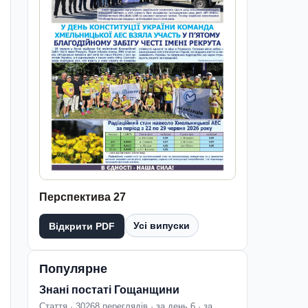
Перспектива 27
Усі випуски
Відкрити PDF
Популярне
Знані постаті Гощанщини
Стаття · 30268 переглядів · за день 6 · за