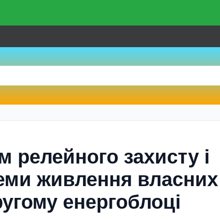
м релейного захисту і
еми живлення власних
ругому енергоблоці