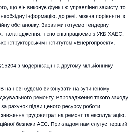
ого, що він виконує функцію управління захисту, то
необхідну інформацію, до речі, можна порівняти із
йну обстановку. Зараз ми готуємо тендерну
ж, налагодження, тісно співпрацюємо з УКБ ХАЕС,
-конструкторським інститутом «Енергопроект»,
5204 з модернізації на другому мільйоннику
 кВ на нові будемо виконувати на зупиненому
еджувального ремонту. Впровадження такого заходу
 за рахунок підвищеного ресурсу роботи
 зниження трудовитрат на ремонт та експлуатацію,
аційної безпеки АЕС. Прикладом нам слугує перший