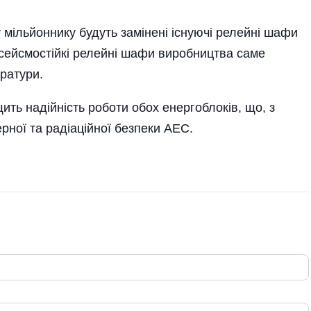
у мільйоннику будуть замінені існуючі релейні шафи
 сейсмостійкі релейні шафи виробництва саме
ратури.
ть надійність роботи обох енергоблоків, що, з
рної та радіаційної безпеки АЕС.