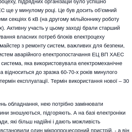
роцеху, підрядних організацій було успішно
 ще у минулому році. Це був досить об’ємний
ми секціях 6 кВ (на другому мільйоннику роботу
х). Активну участь у цьому заході брали старший
ування власних потреб блоків електроцеху
майстер з ремонту систем, важливих для безпеки,
систем аварійного електропостачання ЕЦ ВП ХАЕС
ня система, яка використовувала електромеханічне
а відноситься до зразка 60-70-х років минулого
 термін експлуатації. Термін використання нової – 30
вень обладнання, нею потрібно замінювати
тини зношуються, підгоряють. А на базі електроніки
и, які більш надійні і дають можливість
 встановили один мікропроцесорний пристрій, - а він