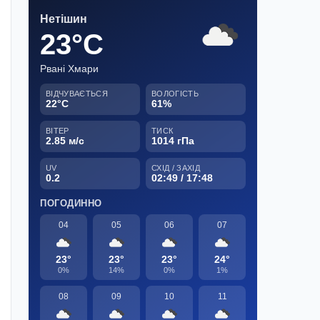
Нетішин
23°C
Рвані Хмари
ВІДЧУВАЄТЬСЯ
ВОЛОГІСТЬ
22°C
61%
ВІТЕР
ТИСК
2.85 м/с
1014 гПа
UV
СХІД / ЗАХІД
0.2
02:49 / 17:48
ПОГОДИННО
04
05
06
07
23°
23°
23°
24°
0%
14%
0%
1%
08
09
10
11