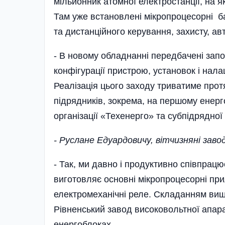
мільйонник атомної електростанції, на я
Там уже встановлені мікропроцесорні б
та дистанційного керування, захисту, а
- В новому обладнанні передбачені зап
конфігурації пристрою, установок і нала
Реалізація цього заходу триватиме протя
підрядників, зокрема, на першому енерг
організації «Техенерго» та субпідрядно
- Руслане Едуардовичу, вітчизняні завод
- Так, ми давно і продуктивно співпрац
виготовляє основні мікропроцесорні при
електромеханічні реле. Складанням ви
Рівненський завод високовольтної апар
енергоблоках.