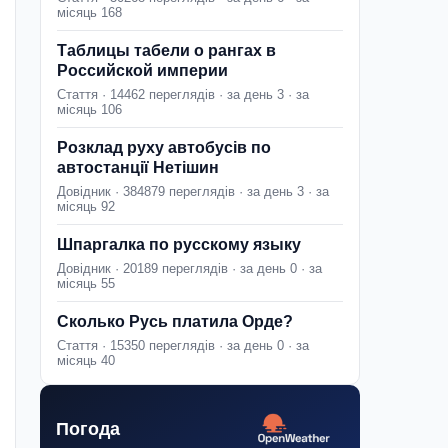
місяць 168
Таблицы табели о рангах в
Российской империи
Стаття · 14462 переглядів · за день 3 · за
місяць 106
Розклад руху автобусів по
автостанції Нетішин
Довідник · 384879 переглядів · за день 3 · за
місяць 92
Шпаргалка по русскому языку
Довідник · 20189 переглядів · за день 0 · за
місяць 55
Сколько Русь платила Орде?
Стаття · 15350 переглядів · за день 0 · за
місяць 40
Погода