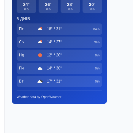
24°
26°
28°
30°
0%
0%
0%
0%
5 ДНІВ
Пт
18° / 31°
84%
Сб
14° / 27°
78%
Нд
12° / 26°
0%
Пн
14° / 30°
0%
Вт
17° / 31°
0%
Weather data by OpenWeather