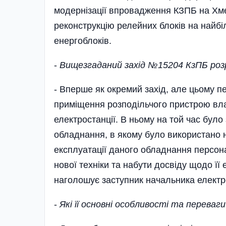
модернізації впровадження КЗПБ на Хм
реконструкцію релейних блоків на найб
енергоблоків.
-
Вищезгаданий захід №15204 КзПБ ро
- Вперше як окремий захід, але цьому п
приміщення розподільчого пристрою вла
електростанції. В ньому на той час було
обладнання, в якому було використано н
експлуатації даного обладнання персонал
нової техніки та набути досвіду щодо її 
наголошує заступник начальника електро
-
Які її основні особливості та переваг