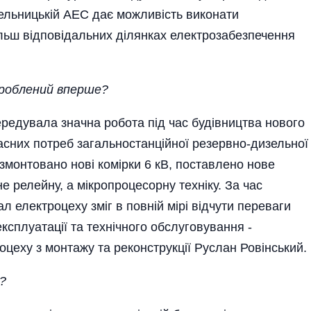
ельницькій АЕС дає можливість виконати
ільш відповідальних ділянках електрозабезпечення
зроблений вперше?
ередувала значна робота під час будівництва нового
сних потреб загальностанційної резервно-дизельної
 змонтовано нові комірки 6 кВ, поставлено нове
е релейну, а мікропроцесорну техніку. За час
 електроцеху зміг в повній мірі відчути переваги
експлуатації та технічного обслуговування -
цеху з монтажу та реконструкції Руслан Ровінський.
и?