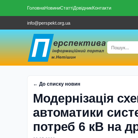
Головна
Новини
Статті
Довідник
Контакти
info@perspekt.org.ua
← До списку новин
Модернізація схе
автоматики сист
потреб 6 кВ на д