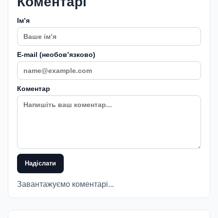
Коментарі
Імʼя
E-mail (необовʼязково)
Коментар
Надіслати
Завантажуємо коментарі...