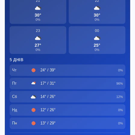
21
22
30°
30°
0%
0%
23
00
27°
25°
0%
0%
5 ДНІВ
Чт
24° / 39°
0%
Пт
17° / 31°
96%
Сб
14° / 26°
12%
Нд
12° / 26°
0%
Пн
13° / 29°
0%