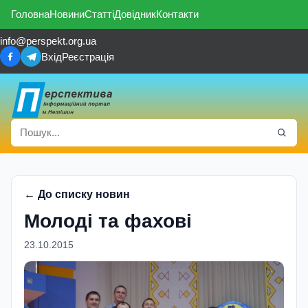
Головна
Новини
Статті
Довідник
Контакти
info@perspekt.org.ua
Вхід
Реєстрація
← До списку новин
Молодi та фаховi
23.10.2015