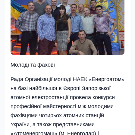
Молодi та фаховi
Рада Організації молоді НАЕК «Енергоатом»
на базі найбільшої в Європі Запорізької
атомної електростанції провела конкурси
професійної майстерності між молодими
фахівцями чотирьох атомних станцій
України, а також представниками
«Атоменергомаш» (м. Енергодар) і