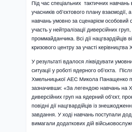
Під час спеціальних тактичних навчань
учасників об’єк­тового плану взаємодії, 
навчань умовно за сценарієм особовий 
участь у нейтралізації диверсійних гру
проммайданчика. Всі дії нацгвардійців 
кризового центру за участі керівництва 
У результаті вдалося лікві­дувати умовн
ситуації у роботі ядерного об’єкта. Пі
Хмельницької АЕС Микола Панащенко поз
зазначивши: «За легендою навчань на 
диверсійних груп на ядерний об’єкт, пр
повідні дії нац­гвардійців із знешкодже
завдання. У ході навчань поступали дода
вимагали додаткових дій війсь­ко­вослужб