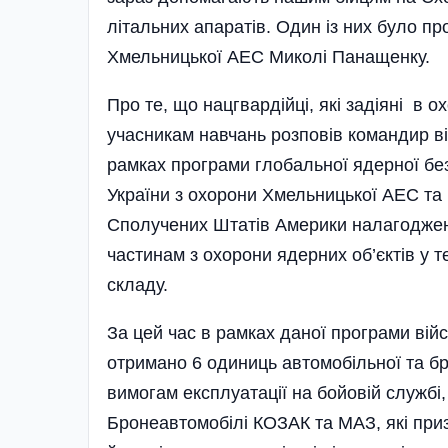
літальних апаратів. Один із них було 
Хмельницької АЕС Миколі Панащенку.
Про те, що нацгвардійці, які заді­яні в 
учасникам навчань розповів командир в
рамках програми глобальної ядерної без
України з охорони Хмельницької АЕС та
Сполучених Штатів Америки налагоджен
частинам з охорони ядерних об’єк­тів у 
складу.
За цей час в рамках даної програми вій
отримано 6 одиниць автомобільної та бр
вимогам експлуатації на бойовій службі,
Бронеавтомобілі КОЗАК та МАЗ, які при