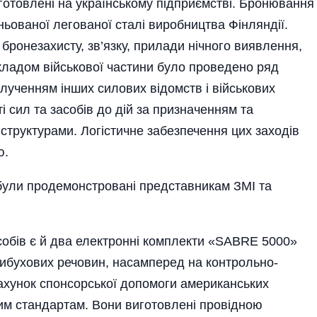
 виготовлені на українському підприємстві. Бронювання
ньованої легованої сталі виробництва Фінляндії.
бронезахисту, зв’язку, прилади нічного виявлення,
кладом військової частини було проведено ряд
залученням інших силових відомств і військових
 сил та засобів до дій за призначенням та
 структурами. Логістичне забезпечення цих заходів
ю.
були продемонстровані пред­ставникам ЗМІ та
собів є й два електронні комплекти «SABRE 5000»
ибухових речовин, насамперед на контрольно-
рахунок спонсорської допомоги американських
ним стандартам. Вони виготовлені провідною