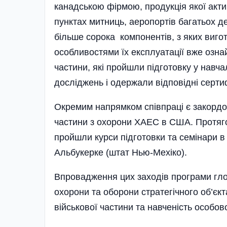
канадською фірмою, продукція якої акт
пунктах митниць, аеропортів багатьох де
більше сорока компонентів, з яких вигот
особливостями їх експлуатації вже озна
частини, які пройшли підготовку у навча
досліджень і одержали відповідні серти
Окремим напрямком співпраці є закордон
частини з охорони ХАЕС в США. Протяго
пройшли курси підготовки та семінари в
Альбукерке (штат Нью-Мехіко).
Впровадження цих заходів програми гло
охорони та оборони стратегічного об’єк
військової частини та навченість особов