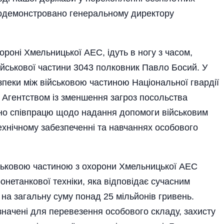
продемонстровано генеральному директору
охороні Хмельницької АЕС, ідуть в ногу з часом,
ійськової частини 3043 полковник Павло Босий. У
пеки між військовою частиною Національної гвардії
 Агентством із зменшення загроз посольства
о спів­працю щодо надання допомоги вій­ськовим
технічному забезпеченні та навч­аннях особового
­сь­ковою частиною з охорони Хмельницької АЕС
онетанкової техніки, яка відповідає сучасним
 на загальну суму понад 25 мільйонів гривень.
значені для перевезення особового складу, захисту