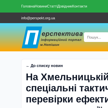
Головна
Новини
Статті
Довідник
Контакти
info@perspekt.org.ua
← До списку новин
На Хмельницькі
спеціальні такти
перевірки ефекти