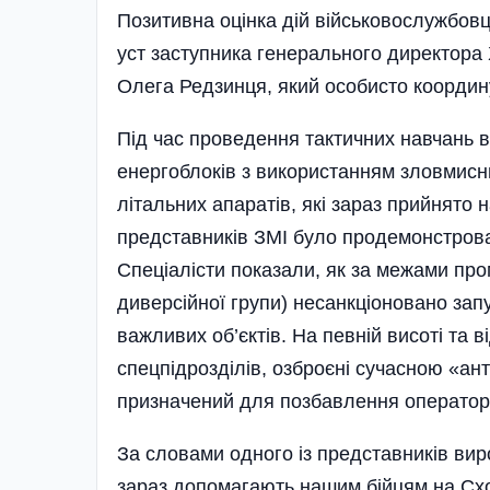
Позитивна оцінка дій військово­службов­
уст заступника генерального директора
Олега Редзинця, який особисто координу
Під час проведення тактичних навчань в
енерго­блоків з використанням зловмисни
літальних апаратів, які зараз прийнято 
представників ЗМІ було продемонстрован
Спеціалісти показали, як за межами п
диверсійної групи) несанкціоновано зап
важливих об’єктів. На певній висоті та в
спецпідрозділів, озброєні сучасною «а
призначений для позбавлення оператор
За словами одного із представників виро
зараз допомагають нашим бійцям на Схо