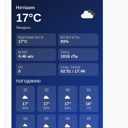
Нетішин
17°C
Хмарно
ВІДЧУВАЄТЬСЯ
ВОЛОГІСТЬ
17°C
93%
ВІТЕР
ТИСК
4.46 м/с
1018 гПа
UV
СХІД / ЗАХІД
0
02:51 / 17:46
ПОГОДИННО
22
23
00
01
17°
17°
17°
16°
80%
80%
80%
7%
02
03
04
05