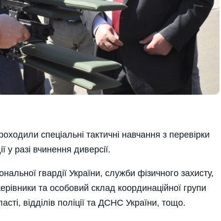
оходили спеціальні тактичні навчання з перевірки
ї у разі вчинення диверсії.
ональної гвардії України, служби фізичного захисту,
ері­в­ники та особовий склад координа­ційної групи
сті, відділів поліції та ДСНС України, тощо.