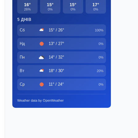
16°
15°
15°
17°
26%
0%
0%
0%
5 ДНІВ
Сб
15° / 26°
100%
Нд
13° / 27°
0%
Пн
14° / 32°
0%
Вт
18° / 30°
20%
Ср
11° / 24°
0%
Weather data by OpenWeather