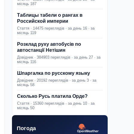
місяць 187
Таблицы табели о рангах в
Российской империи
Стаття · 14475 переглядів · за день 16 · за
місяць 119
Розклад руху автобусів по
автостанції Нетішин
Довідник · 384903 переглядів · за день 27 · за
місяць 116
Шпаргалка по русскому языку
Довідник · 20192 переглядів · за день 3 · за
місяць 58
Сколько Русь платила Орде?
Стаття · 15360 переглядів · за день 10 · за
місяць 50
Погода