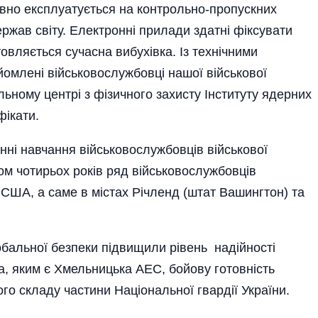
ивно експлуатується на контрольно-пропускних
ржав світу. Електронні прила­ди здатні фіксувати
овляється сучасна вибухівка. Із технічними
йомлені військовослужбовці нашої військової
льному центрі з фізичного захисту Інституту ядерних
фікати.
ні навчання військово­службовців військової
м чотирьох років ряд військовослужбовців
 США, а саме в містах Річленд (штат Вашингтон) та
бальної безпеки підвищили рівень надійності
та, яким є Хмельницька АЕС, бойову готовність
ого складу частини Національної гвардії України.