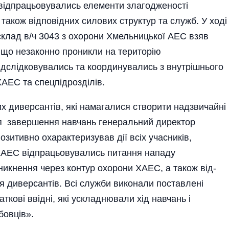
 відпрацьовувались елементи злагодженості
а також відповідних силових структур та служб. У ході
склад в/ч 3043 з охорони Хмельницької АЕС взяв
п, що незаконно проникли на територію
відслідковувались та координувались з внутрішнього
ХАЕС та спецпідрозділів.
их диверсантів, які намагалися створити надзвичайні
сля завершення навчань генеральний директор
итивно охарактеризував дії всіх учасників,
ХАЕС відпрацьовувались питання нападу
оникнення через контур охорони ХАЕС, а також від­
ння диверсантів. Всі служби виконали поставлені
ткові ввідні, які ускладнювали хід навчань і
ов­ців».