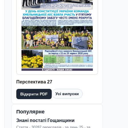
Перспектива 27
Усі випуски
Відкрити PDF
Популярне
Знані постаті Гощанщини
Стаття · 30287 переглядів · за день 25 · за