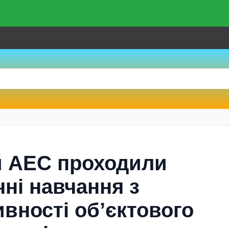
й АЕС проходили
чні навчання з
вності об’єктового