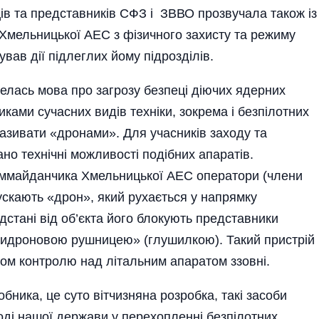
ців та представників СФЗ і ЗВВО прозвучала також із
 Хмельницької АЕС з фізичного захисту та режиму
вав дії підлеглих йому підрозділів.
елась мова про загрозу безпеці діючих ядерних
ками сучасних видів техніки, зокрема і безпілотних
називати «дронами». Для учасників заходу та
о технічні можливості подібних апаратів.
роммайданчика Хмельницької АЕС оператори (члени
ускають «дрон», який рухається у напрямку
ідстані від об’єкта його блокують представники
нтидроновою рушницею» (глушилкою). Такий пристрій
ом контролю над літальним апаратом ззовні.
бника, це суто вітчизняна розробка, такі засоби
ді нашої держави у перехопленні безпілотних