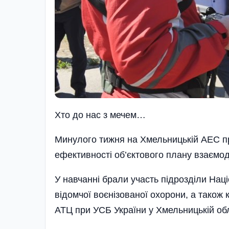
Хто до нас з мечем…
Минулого тижня на Хмельницькій АЕС пр
ефективності об’єктового плану взаємоді
У навчанні брали участь підрозділи Наці
відомчої воєнізованої охорони, а також к
АТЦ при УСБ України у Хмельницькій обла