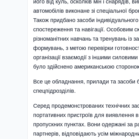
його від куль, осколків мін і снарядів,
автомобілів виконане зі спеціальної бро
Також придбано засоби індиві­дуального 
спостереження та навігації. Особовим с
різно­манітних навчань та тренувань із 
формувань, з метою перевірки готовності
організації взаємодії з іншими силовими
було здійснено американською стороно
Все це обладнання, прилади та засоби 
спецпід­розділів.
Серед продемонстрованих тех­ні­чних за
портативних пристроїв для виявлення в
пропускних пунктах. Вони одержані за 
партнерів, відповідають усім міжнарод