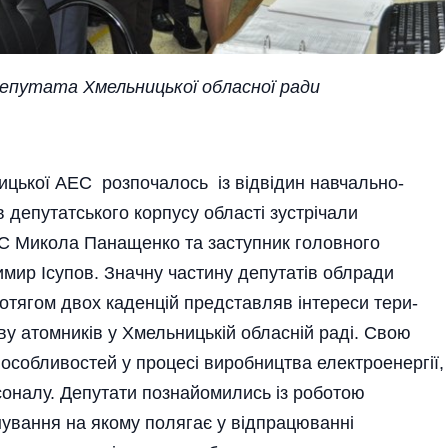
епутата Хмельницької обласної ради
ицької АЕС розпочалось із відві­дин навчально-
 депутатського корпусу області зустрічали
С Микола Панащенко та заступник головного
мир Ісупов. Значну частину депутатів облради
отягом двох каденцій представляв інтереси тери­
ву атомників у Хмельницькій обласній раді. Свою
х особливостей у процесі виробництва електроенер­гії,
соналу. Депутати познайомились із роботою
ування на якому полягає у відпрацюванні