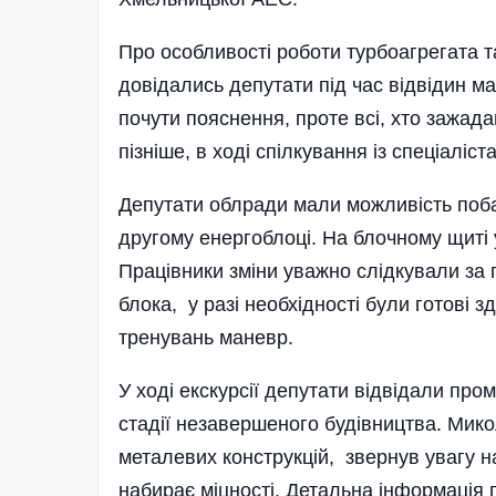
Про особливо­сті роботи турбо­агрегата 
довідались депу­тати під час відвідин 
почут­и пояснення, проте всі, хто зажад
пізні­ше, в ході спілкування із спеціал
Депутати облради мали можливість побач
другому енергоблоці. На бло­чному щиті
Працівники зміни уважно слідкували за
блока, у разі необхідності були готові 
тренувань маневр.
У ході екскурсії депутати відвідали пр
стадії незавершеного будівництва. Мико
металевих конструкцій, звернув увагу на
набирає міцності. Детальна інфор­мація 