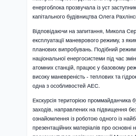
енергоблока прозвучала із уст заступни
капітального будівництва Олега Рахлін­с
Відповідаючи на запитання, Микола Сер
експлуатації маневрового режиму, з яки
планових випробувань. Поді­б­ний реж
національної енергосистеми під час змі
атомних станцій, працює у базовому реж
високу маневреність - теплових та гідро­
одна з особливостей АЕС.
Екскурсія територією проммайданчика б
заходів, направлених на підвищення бе
ознайомлення із роботою­ одного із на
презентаційних матеріалів про основні 