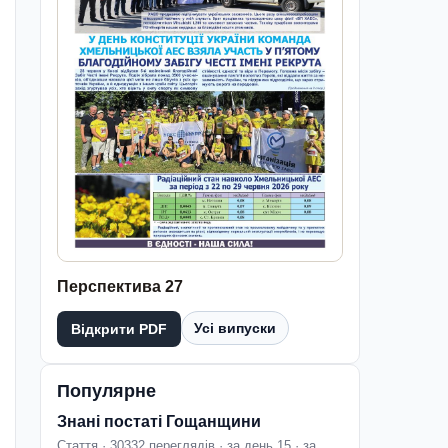
Перспектива 27
Усі випуски
Відкрити PDF
Популярне
Знані постаті Гощанщини
Стаття · 30332 переглядів · за день 15 · за