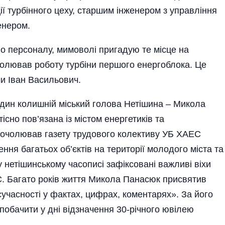
ї турбінного цеху, старшим інженером з управ­ління
енером.
го персоналу, мимоволі пригадую те місце на
ролював роботу турбіни першого енергоблока. Це
и Іван Васильович.
один колишній міський голова Нетішина – Микола
існо пов’язана із містом енергетиків та
очолював газету трудового колективу УБ ХАЕС
ня багатьох об’єк­тів на території молодого міста та
 нетішинському часописі за­фік­совані важливі віхи
. Багато років життя Микола Панасюк присвятив
учасності у фактах, цифрах, коментарях». За його
побачити у дні відзначення 30-річного ювіле­ю