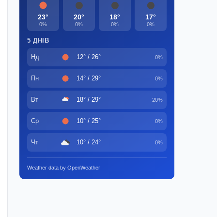
23°
20°
18°
17°
0%
0%
0%
0%
5 ДНІВ
Нд
12° / 26°
0%
Пн
14° / 29°
0%
Вт
18° / 29°
20%
Ср
10° / 25°
0%
Чт
10° / 24°
0%
Weather data by OpenWeather