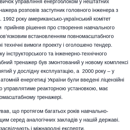
вичок управління енергоблоком у нештатних
енажера розповів заступник головного інженера з
 1992 року американсько-український комітет
пеки прийняв рішення про створення навчального
 обов’язковим встановленням повномасштабного
і технічні вимоги проекту і оголошено тендер.
ку інструкторського та інженерно-технічного
бний тренажер був змонтований у новому комплексі
ятий у дослідну експлуатацію, а 2000 року – у
 атомній енергетиці України були введені ліцензійні
що управлятиме реакторною установкою, має
номасштабному тренажері.
вав, що протягом багатьох років навчально-
им серед аналогічних закладів у нашій державі.
 засвідчують і міжнародні експерти.