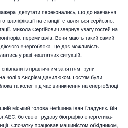
нажера депутати перекона­лись, що до навчання
 кваліфікації на станції ставляться серйоз­но,
ації. Микола Сергі­йович звернув увагу гостей на
оніторів, перемикачів. Вони мають такий самий
я діючого енергоблока. Це дає можливість
атись у разі нештатних ситуацій.
співпали із практичним заняттям групи
на чолі з Андрієм Данилюком. Гостям були
блока та колег під час виникнення на енергоблоці
ишній міський голова Нетішина Іван Гладуняк. Він
ї­ АЕС, бо свою трудову біографію енергетика-
анції. Спочатку працював маши­ністом-обхідником,