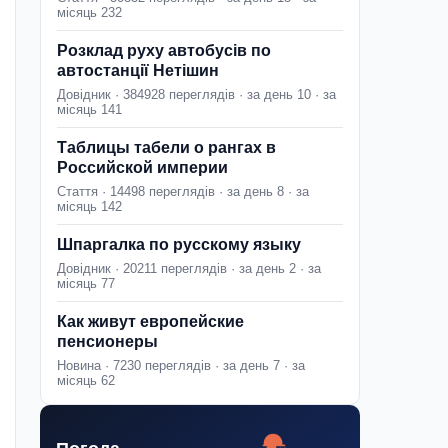
місяць 232
Розклад руху автобусів по
автостанції Нетішин
Довідник · 384928 переглядів · за день 10 · за
місяць 141
Таблицы табели о рангах в
Российской империи
Стаття · 14498 переглядів · за день 8 · за
місяць 142
Шпаргалка по русскому языку
Довідник · 20211 переглядів · за день 2 · за
місяць 77
Как живут европейские
пенсионеры
Новина · 7230 переглядів · за день 7 · за
місяць 62