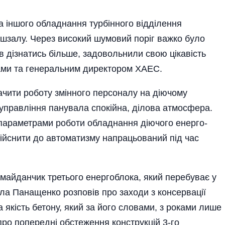
та іншого обладнання тур­бінного відділення
машзалу. Через високий шумовий поріг важко було
ав дізнатись біль­ше, задовольнили свою цікавість
істами та генеральним директором ХАЕС.
ити роботу змін­но­го персоналу на діючо­му
 управління панувала спокійна, ділова атмосфера.
 параметрами роботи обладнання діючого енерго­
здійснити до автоматизму напра­цьований під час
оммайданчик третього енергоблока, який перебуває у
ла Панащенко розповів про заходи з консервації
 якість бетону, який за його словами, з роками лише
про попередні обстеження конструкцій 3-го