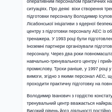
оперативним персоналом практичних на
ситуаціях. Про деякі віхи створення тр
підготовки персоналу Володимир Ісупов.
Лісабонської ініціативи з ядерної без­
центру з підготов­ки персоналу АЕС із
тренажера. У 1993 році були підготовлен
Іноземні партнери організували підготов
персоналу. Через два роки повномасшта
навчально-тренувального центру і прийн
промислову. Трохи раніше, у 1997 році у
вимоги, згідно з якими персонал АЕС, 
проходити практичну підготовку на пов
Володимир Іванович з гордістю констату
тренувальний центр вважається найкращ
Високий рівень його діяльності постійно