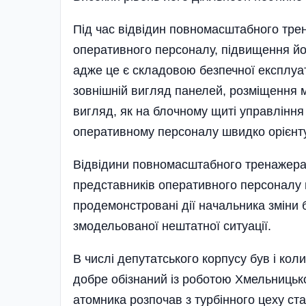
Під час відвідин повномасштабного тре
оперативного персоналу, підвищення його
адже це є складовою безпечної експлуат
зовнішній вигляд панелей, розміщення м
вигляд, як на блочному щиті управ­лінн
оперативному персоналу швидко орієнтув
Відвідини повномасштабного тренажера 
представників оперативного персоналу 
продемонстровані дії начальника зміни 
змодельованої нештатної ситуації.
В числі депутатського корпусу був і кол
добре обізнаний із роботою Хмельницько
атомника розпочав з турбінного цеху ст