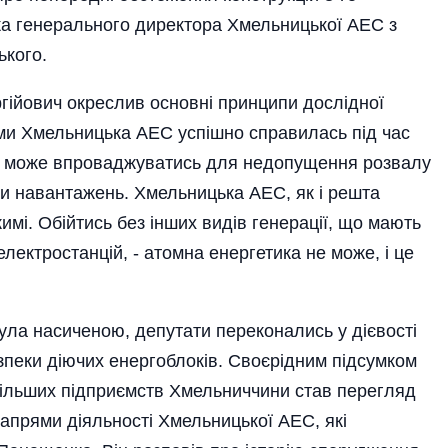
ка генерального дирек­тора Хмельницької АЕС з
ького.
гійович окреслив основні принципи дослідної
ми Хме­ль­ницька АЕС успішно справилась під час
им може впроваджуватись для недопущення розвалу
ни навантажень. Хмельницька АЕС, як і решта
имі. Обійтись без інших видів генерації, що мають
електростанцій, - атомна енергетика не може, і це
ула насиченою, депутати переконались у дієвості
зпеки діючих енергоблоків. Своєрідним підсумком
йбільших підприємств Хмельниччини став перегляд
напрями діяльності Хмельницької АЕС, які