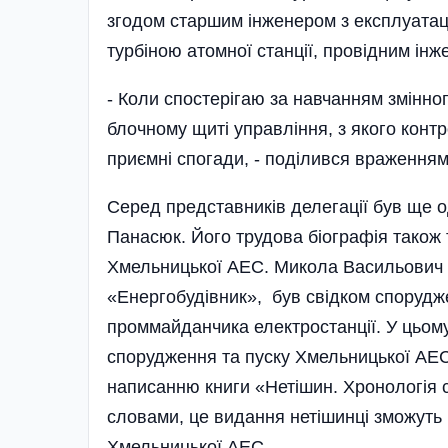
згодом старшим інженером з екс­плуатаці
турбіною атомної станції, провідним інж
- Коли спостерігаю за навчанням змінно
блочному щиті управління, з якого конт
приємні спогади, - поділився враженням
Серед представників делегації був ще 
Панасюк. Його трудова біографія також т
Хмельницької АЕС. Микола Васильович 
«Енергобудівник», був свідком споруджен
проммайданчика електростанції. У цьо­му
спорудження та пуску Хмельницької АЕС
написанню книги «Нетішин. Хронологія с
словами, це видання нетішинці зможуть 
Хмельницької АЕС.