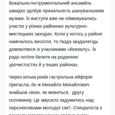
Вокально-інструментальний ансамбль
швидко здобув прихильність шанува­льників
музики. Їх виступи вже не обмежувались
участю у різних районних культурно-
мистецьких заходах. Коли у когось у районі
наміча­лось весілля, то ґазда заздалегідь
домовлявся із учасниками «Вокзалу». Їх
радо хотіли бачити на родинних
урочистостях й у інших райо­нах.
Через кілька років гастрольна ейфорія
пригасла, бо ж Михайло Михайлович
знайшов свою, як мовиться, другу
половинку. Це змусило задуматись над
перспективами молодої сім’ї. Спеці­аліста з