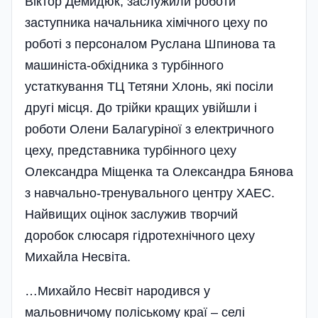
Віктор Демидюк, за­служили роботи
заступника начальника хімічного цеху по
роботі­ з персоналом Руслана Шпинова та
машиніста-обхідника з турбінно­го
устаткування ТЦ Тетяни Хлонь, які посіли
другі місця. До трійки кращих увійшли і
роботи Олени­ Балагуріної з елек­тричного
цеху, представ­ника тур­бінного цеху
Олександра Міщенка та Олексан­дра Бянова
з навчально-тренувального центру ХАЕС.
Найвищих оцінок заслужив творчий
доробок­ слюсаря гідротехніч­ного цеху
Михайла Несвіта.
…Михайло Несвіт народився у
мальовничому полісь­кому краї – селі