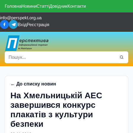
Головна
Новини
Статті
Довідник
Контакти
info@perspekt.org.ua
Вхід
Реєстрація
← До списку новин
На Хмельницькій АЕС
завершився конкурс
плакатів з культури
безпеки