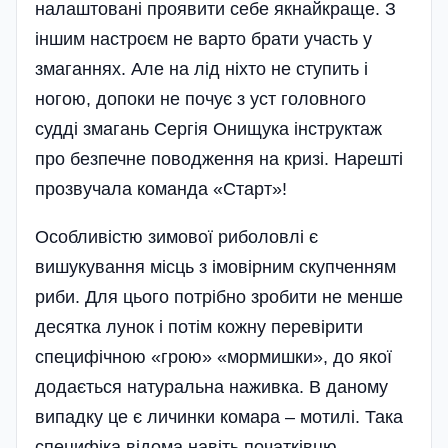
налаштовані проявити себе якнайкраще. З
іншим настроєм не варто брати участь у
змаганнях. Але на лід ніхто не ступить і
ногою, допоки не почує з уст головного
судді змагань Сергія Онищука інструктаж
про безпечне поводження на кризі. Нарешті
прозвучала команда «Старт»!
Особливістю зимової риболовлі є
вишукування місць з імовірним скупченням
риби. Для цього потрібно зробити не менше
десятка лунок і потім кожну перевірити
специфічною «грою» «мормишки», до якої
додається натуральна наживка. В даному
випадку це є личинки комара – мотилі. Така
специфіка відома навіть почат­ківцю.