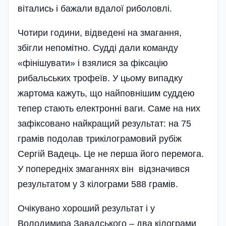
вітались і бажали вдалої риболовлі.
Чотири години, відведені на змагання,
збігли непомітно. Судді дали команду
«фінішувати» і взялися за фіксацію
рибальських трофеїв. У цьому випадку
жартома кажуть, що найповні­шим суддею
тепер стають електронні ваги. Саме на них
зафіксовано найкращий результат: на 75
грамів подолав трикілограмовий рубіж
Сергій Вадець. Це не перша його перемога.
У попередніх змаганнях він відзначився
результатом у 3 кіло­грами 588 грамів.
Очікувано хороший результат і у
Володимира Завадського – два кілограми