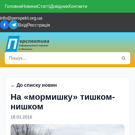
Головна
Новини
Статті
Довідник
Контакти
info@perspekt.org.ua
Вхід
Реєстрація
← До списку новин
На «мормишку» тишком-
нишком
18.01.2016