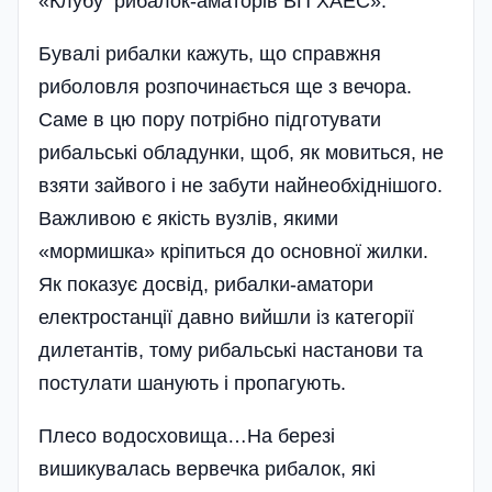
«Клубу рибалок-аматорів ВП ХАЕС».
Бувалі рибалки кажуть, що справжня
риболовля розпочинається ще з вечора.
Саме в цю пору потрібно підготувати
рибальські обладунки, щоб, як мовиться, не
взяти зайвого і не забути найнеобхіднішого.
Важливою є якість вузлів, якими
«мормишка» кріпиться до основної жилки.
Як показує досвід, рибалки-аматори
електростанції давно вийшли із категорії
дилетантів, тому рибальські настанови та
постулати шанують і пропагують.
Плесо водосховища…На березі
вишикувалась вервечка рибалок, які