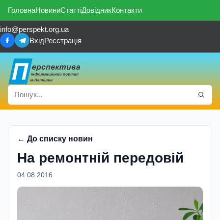
Головна
Новини
Статті
Довідник
Контакти
info@perspekt.org.ua
Вхід
Реєстрація
← До списку новин
На ремонтнiй передовiй
04.08.2016