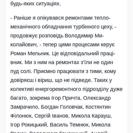
будь-яких ситуаціях.
- Раніше я опікувався ремонтами теп­ло­
механічного обладнання турбінного це­ху, -
продовжує розпо­відь Володимир Ми­
колайович, - тепер цими процесами керує
Роман Мельник. Це відповідальний­ праці­
вник. Ми з ним на ремонтах з’їли не один
пуд солі. Приємно працювати з тими, кому
довіряєш і віриш, що не підведе. Таких у
колективі енергоремонтного під­розділу дуже
багато, зокрема Ігор Прич­та,­ Олександр
Замрачило, Богдан Головчак, Костянтин
Філонюк, Сергій Іванов, Микола Карауш,
Ігор Рокицький, Василь Темнюк, Микола