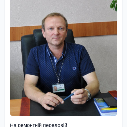
На ремонтнiй передовiй