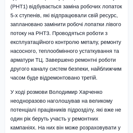
(РНТ1) відбувається заміна робочих лопаток
5-х ступенів, які відпрацювали свій ресурс,
заплановано замінити робочі лопатки лівого
потоку на РНТ3. Проводяться роботи з
експлуатаці­й­ного контролю металу, ремонту
насосного­, теплообмінного устаткування та
арматури ТЦ. Завершено ремонтні роботи
другого каналу систем безпеки, найближчим
часом буде відремонтовано третій.
У ході розмови Воло­димир Харченко
неодноразово наголошував на вели­кому
потенціалі працівників підрозділу, які вже не
один рік беруть участь у ремонтних
кампаніях. На них він може розраховувати у