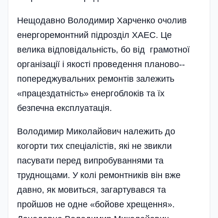
Нещодавно Володимир Харченко очо­лив
енергоремонтний підрозділ ХАЕС. Це
велика відповідальність, бо від грамот­ної
організації і якості проведення планово-­
попереджувальних ремонтів залежить
«працездатність» енерго­блоків та їх
безпечна експлуатація.
Володимир Микола­йович належить до
когорти тих спеціалістів, які не звикли
пасувати перед випробуваннями та
труднощами. У колі ремон­т­ни­ків він вже
давно, як мовиться, загартувався та
пройшов не одне «бойо­ве хрещення».