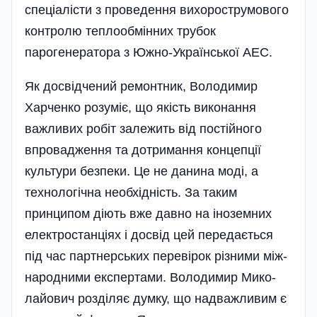
спеці­алісти з проведення вихоростру­мового
контролю теп­ло­обмінних трубок
парогенератора з Южно-Української АЕС.
Як досвідчений ремонтник, Володимир
Харченко розуміє, що якість вико­нання
важливих робіт залежить від пості­йного
впровадження та дотримання концепції
культури безпеки. Це не данина моді, а
технологічна необхідність. За таким
принципом діють вже давно на іноземних
електростанціях і досвід цей передається
під час партнерських перевірок різними між­
народними експертами. Володимир Мико­
лайович розділяє думку, що надважливим є