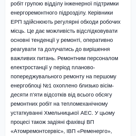
робіт групою відділу інженерної підтримки
енергоремонтного підрозділу. Керівники
ЕРП здійснюють регу­лярні обходи робочих
місць. Це дає можли­вість відслідковувати
основні тенденції у ремонті, оперативно
реагувати та долучатись до вирішення
важливих питань. Ремонтним персоналом
електростанції у пе­ріод планово-
попереджувального ремонту на першому
енергоблоці №1 охопле­но близько ві­сім­
десяти п’яти від­сотків від всього обсягу
ремонтних робіт на тепломеха­нічному
устатку­ванні Хме­льницької АЕС. У цьому
процесі також задіяні фахівці ВП
«Атомремонтсервіс», ІВП «Ременерго»,