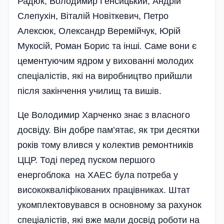
Радюк, Володимир Генсицький, Андрій
Слепухін, Віталій Новітке­вич, Петро
Алексюк, Олександр Веремійчук, Юрій
Мукосій, Роман Борис та інші
.
Саме вони є
цементуючим ядром у вихова­нні молодих
спеціалістів, які на виробницт­во прийшли
після закінчення училищ та вишів.
Це Володимир Харченко знає з власно­го
досвіду. Він добре пам’ятає, як три десят­ки
років тому влився у колектив ремонтни­ків
ЦЦР. Тоді перед пуском першого
енергоблока на ХАЕС була потреба у
висококва­ліфікованих працівниках. Штат
укомплекто­вувався в основному за рахунок
спеціа­лістів, які вже мали досвід роботи на