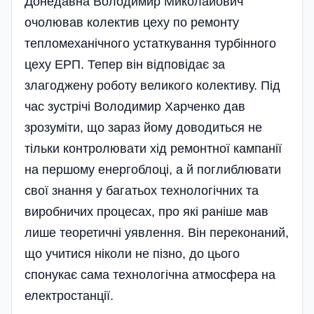
Донедавна Володимир Ми­ко­ла­йович
очолював колектив цеху по ремонту
тепломеханічного устаткування турбінного
цеху ЕРП. Тепер він відповідає за
злагоджену роботу великого колективу. Під
час зустрічі Володимир Харченко дав
зрозуміти, що зараз йому доводиться не
тільки контролювати хід ремонт­ної кампанії
на першому енергоблоці, а й поглиблювати
свої знання у багатьох технологічних та
виробничих процесах, про які раніше мав
лише теоретичні уявлення. Він переконаний,
що учитися ніколи не пізно, до цього
спонукає сама технологічна атмо­сфера на
електростанції.