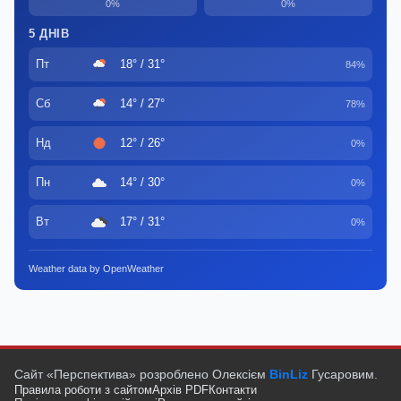
0%
0%
5 ДНІВ
Пт
18° / 31°
84%
Сб
14° / 27°
78%
Нд
12° / 26°
0%
Пн
14° / 30°
0%
Вт
17° / 31°
0%
Weather data by OpenWeather
Сайт «Перспектива» розроблено Олексієм
BinLiz
Гусаровим.
Правила роботи з сайтом
Архів PDF
Контакти