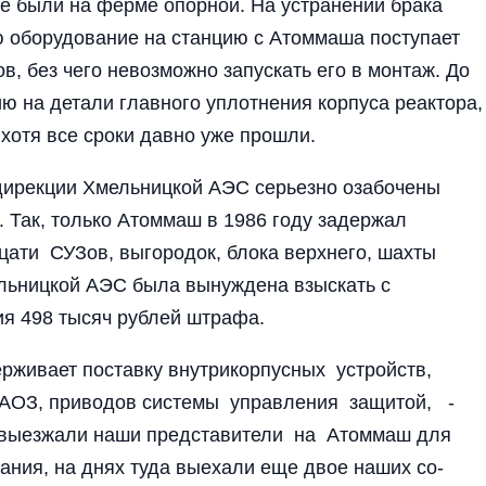
же бы­ли на ферме опорной. На устранении брака
тую оборудование на станцию с Атоммаша поступает
ов, без чего невозможно запускать его в монтаж. До
ю на детали главного уплотне­ния корпуса реактора,
хотя все сроки давно уже прошли.
дирекции Хмель­ницкой АЭС серьез­но озабочены
 Так, только Атом­маш в 1986 году задержал
цати СУЗов, выгородок, блока верхне­го, шахты
ельницкой АЭС была вынуждена взыскать с
ия 498 ты­сяч рублей штрафа.
жи­вает поставку внутри­корпусных устройств,
 САОЗ, приводов­ системы управления за­щитой, -
но выезжали наши пред­ставители на Атом­маш для
­вания, на днях туда вые­хали еще двое наших со­