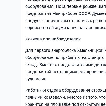
оборудования. По­ка первые робкие шаг
пред­при­ятия Минприбора СССР. Думаетс
следу­ет с вниманием отнестись к реше
сервисного обслуживания на строящихс
Хозяева или наблюдатели?
Для первого энергобло­ка Хмельницкой
обо­рудование по прибытию на станцию с
склад. Вместе с представителя­ми дире
предприятий-постав­щиков мы провели р
рудо­вания.
Работники отдела обо­рудова­ния строящ
печ­ными хозяевами. Мно­гое из того, чт
хранится на площадке под откры­тым не