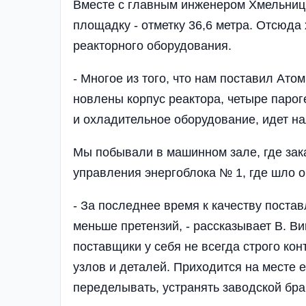
Вме­сте с главным инженером Хмельни
площадку - отметку 36,6 метра. От­сюда
реакторного оборудо­вания.
- Многое из того, что нам поставил Атом
новлены корпус реактора, четыре паро
и охлади­тельное оборудование, идет на
Мы побывали в машин­ном зале, где зак
уп­равления энергоблока № 1, где шло 
- За последнее время к качеству поста
меньше пре­тензий, - рассказывает В. В
поставщики у себя не всегда строго кон
узлов и деталей. Приходится на месте 
переделывать, устранять заводской бра