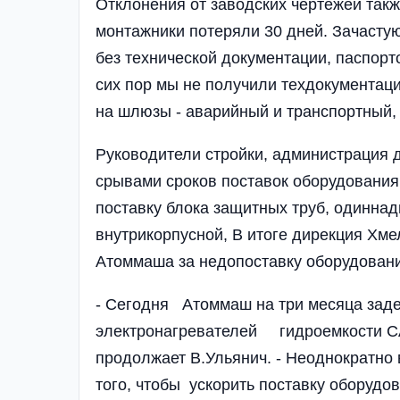
Отклонения от завод­ских чертежей так
мон­тажники потеряли 30 дней. За­час­
без техничес­кой документации, паспор­т
сих пор мы не полу­чили техдокументаци
на шлюзы - аварийный и транспортный, 
Руководители стройки, админ­истрация 
срывами сроков поставок оборудования.
поставку блока защитных труб, одиннад
внутрикорпусной, В итоге дирекция Хм
Атоммаша за недо­постав­ку оборудован
- Сегодня Атоммаш на три месяца задер
элек­тро­­на­гревателей гидро­емкости
продолжа­ет В.Уль­янич. - Неодно­крат
того, чтобы ус­корить поставку обору­до