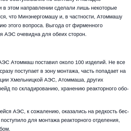
и в этом направлении сдела­ли лишь некоторые
я, что Мин­энергомашу и, в част­ности, Атоммашу
нию этого вопроса. Выгода от фирменного
я АЭС оче­видна для обеих сторон.
 АЭС Атоммаш поставил около 100 изделий. Не все
разу посту­пает в зону монтажа, часть попадает на
кции Хмельниц­кой АЭС, Атоммаша, дру­гих
ейд по складированию, хра­нению реакторного обо­
ейся АЭС, к сожалению, ока­зались на редкость бес­
о поступи­ло для монтажа реактор­ного отделения,
бом.