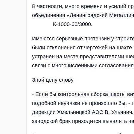
В частности, много вре­мени и усилий 
объеди­не­­ния «Ленинградский Ме­талл
К-1000-60/3000.
Имеются серьезные пре­тензии у строит
были отклонения от чертежей на шахте
устранен на месте представителями ше
связи с многочисленны­ми согласования
Знай цену слову
- Если бы контроль­ная сборка шахты в
подобной неувязки не произошло бы, - 
дирекции Хмель­ницкой АЭС В. Ульянич.
заводской брак при­ходится выявлять н