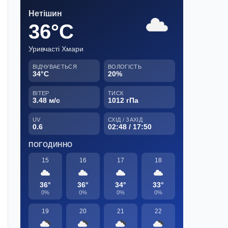
Нетішин
36°C
Уривчасті Хмари
ВІДЧУВАЄТЬСЯ
ВОЛОГІСТЬ
34°C
20%
ВІТЕР
ТИСК
3.48 м/с
1012 гПа
UV
СХІД / ЗАХІД
0.6
02:48 / 17:50
ПОГОДИННО
15
16
17
18
36°
36°
34°
33°
0%
0%
0%
0%
19
20
21
22