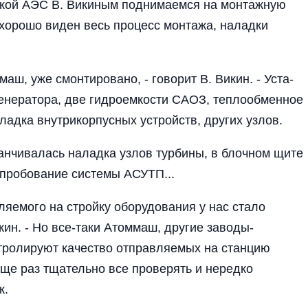
цкой АЭС В. Викиным поднимаемся на монтажную
 хорошо виден весь процесс монтажа, налад­ки
маш, уже смонтировано, - го­ворит В. Викин. - Уста­
генератора, две гидроемкости САОЗ, теплообменное
ладка внутрикорпусных устройств, дру­гих узлов.
анчива­лась наладка узлов тур­бины, в блочном щите
опробова­ние системы АСУТП...
вляемого на стройку оборудования у нас стало
икин. - Но все-таки Атоммаш, другие заводы-
троли­руют качество отправля­емых на станцию
еще раз тщательно все проверять и нередко
к.