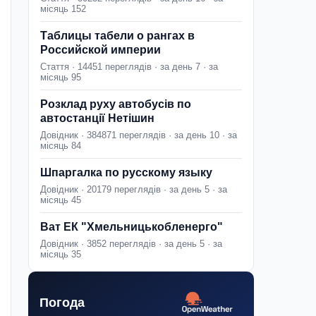
місяць 152
Таблицы табели о рангах в
Российской империи
Стаття · 14451 переглядів · за день 7 · за
місяць 95
Розклад руху автобусів по
автостанції Нетішин
Довідник · 384871 переглядів · за день 10 · за
місяць 84
Шпаргалка по русскому языку
Довідник · 20179 переглядів · за день 5 · за
місяць 45
Ват ЕК "Хмельницькобленерго"
Довідник · 3852 переглядів · за день 5 · за
місяць 35
Погода