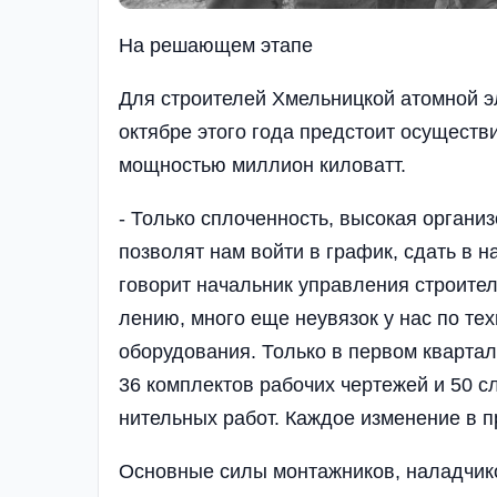
На решающем этапе
Для строителей Хмель­ницкой атомной эл
ок­тябре этого года предстоит осуществ
мощностью миллион ки­ловатт.
- Только сплоченность, высокая органи
позволят нам войти в график, сдать в на
говорит началь­ник управления строител
лению, много еще неувязок у нас по те
оборудова­ния. Только в первом квартал
36 комплектов рабочих чертежей и 50 с
нительных работ. Каждое изменение в пр
Основные силы мон­тажников, наладчико