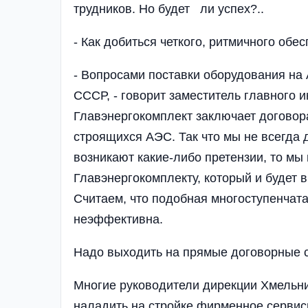
трудников. Но будет ли успех?..
- Как добиться четкого, ритмичного об
- Вопросами поставки оборудования на
СССР, - говорит заместитель главного и
Главэнергокомплект заключает до­говор
строящихся АЭС. Так что мы не всегда д
возникают какие-либо пре­тензии, то мы
Глав­энергокомплекту, который и будет в
Считаем, что по­доб­ная многоступенча
неэффективна.
Надо выходить на пря­мые договорные с
Многие руководители дирекции Хмельни
на­ладить на стройке фир­менное сервис