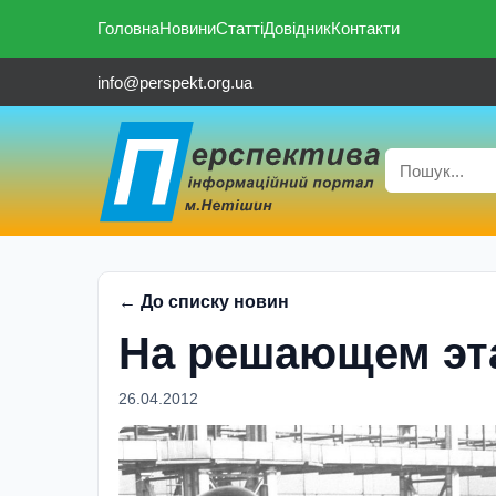
Головна
Новини
Статті
Довідник
Контакти
info@perspekt.org.ua
← До списку новин
На решающем эт
26.04.2012