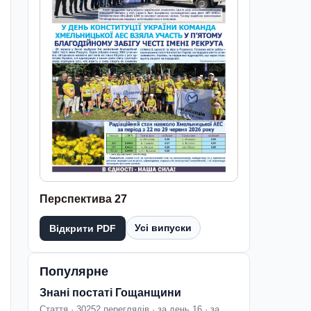
Перспектива 27
Усі випуски
Відкрити PDF
Популярне
Знані постаті Гощанщини
Стаття · 30252 переглядів · за день 16 · за