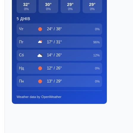
32°
30°
29°
29°
0%
0%
0%
0%
5 ДНІВ
Чт
24° / 38°
0%
Пт
17° / 31°
96%
Сб
14° / 26°
12%
Нд
12° / 26°
0%
Пн
13° / 29°
0%
Weather data by OpenWeather