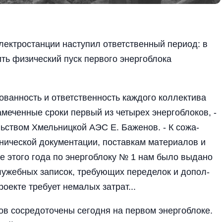
ектро­станции наступил ответ­ственный период: в
ить физический пуск первого энергоблока
зованность и ответственность каждого коллектива
меченные сроки пер­вый из четырех энерго­блоков, -
ь­ством Хмельницкой АЭС Е. Баженов. - К сожа­
хнической документации, поставкам материалов и
е этого года по энергоблоку № 1 нам бы­ло выдано
лужебных записок, требу­ющих переделок и допол­
оекте тре­бует немалых затрат...
в со­средоточены сегодня на первом энергоблоке.