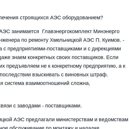
еспечения строящихся АЭС обору­дованием?
 АЭС за­нимается Главэнергокомплект Минэнерго
нже­нера по ре­монту Хмельницкой АЭС П. Куимов. -
а с предприятиями-поставщиками и с дирек­циями
а­же знаем конкретных своих поставщи­ков. Если
 их предъяв­ляем не к конкретному предприятию, а к
последствии взы­с­кива­ть с виновных штраф.
тая система взаимоотношений сложна,
вязи с заводами - поставщиками.
цкой АЭС предлагали минис­терствам и ведомствам
ное обслу­живание по монтажу и на­ладке