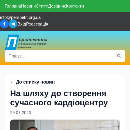
Головна
Новини
Статті
Довідник
Контакти
info@perspekt.org.ua
Вхід
Реєстрація
← До списку новин
На шляху до створення
сучасного кардіоцентру
29.07.2020