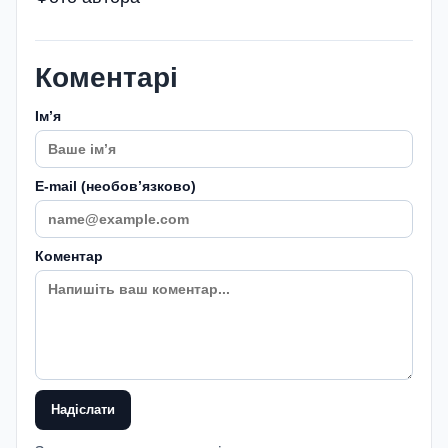
Коментарі
Імʼя
E-mail (необовʼязково)
Коментар
Надіслати