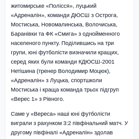
житомирське «Полісся», луцький
«Адреналін», команди ДЮСШ з Острога,
Мостиська, Новомалинська, Волочиська,
Баранівки та ФК «Смига» з однойменного
населеного пункту. Поділившись на три
групи, юні футболісти визначили кращих,
серед яких були команди КДЮСШ-2001
Нетішина (тренер Володимир Моцюк),
«Адреналін» з Луцька, спортшколи
Мостиська і краща команда трьох підгруп
«Верес 1» з Рівного.
Саме у «Вереса» наші юні футболісти
виграли з рахунком 3:2 півфінальний матч. У
другому півфіналі «Адреналін» здолав