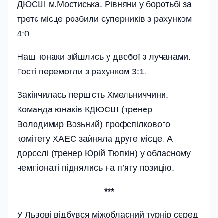
ДЮСШ м.Мостиська. Рівняни у боротьбі за
третє місце розбили суперників з рахунком
4:0.
Наші юнаки зійшлись у двобої з лучанами.
Гості перемогли з рахунком 3:1.
Закінчилась першість Хмельниччини.
Команда юнаків КДЮСШ (тренер
Володимир Возьний) профспілкового
комітету ХАЕС зайняла друге місце. А
дорослі (тренер Юрій Тюпкін) у обласному
чемпіонаті піднялись на п’яту позицію.
***
У Львові відбувся міжобласний турнір серед