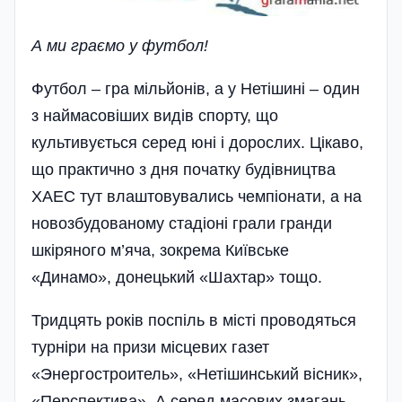
А ми граємо у футбол!
Футбол – гра мільйонів, а у Нетішині – один
з наймасовіших видів спорту, що
культивується серед юні і дорослих. Цікаво,
що практично з дня початку будівництва
ХАЕС тут влаштовувались чемпіонати, а на
новозбудованому стадіоні грали гранди
шкіряного м’яча, зокрема Київське
«Динамо», донецький «Шахтар» тощо.
Тридцять років поспіль в місті проводяться
турніри на призи місцевих газет
«Энергостроитель», «Нетішинський вісник»,
«Перспектива». А серед масових змагань