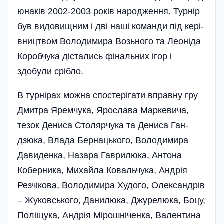
юнаків 2002-2003 років народження. Турнір
був видовищним і дві наші команди під кері­
в­­ництвом Володимира Возьного та Леоніда
Коробчука дістались фі­на­льних ігор і
здобули срібло.
В турнірах можна спостерігати вправну гру
Дмитра Яремчука, Ярослава Маркевича,
тезок Дениса Столярчука та Дениса Ган­
дзюка, Влада Бернацького, Володимира
Давиденка, Назара Гаврилюка, Антона
Коберника, Михайла Ковальчука, Андрія
Резчікова, Володимира Худого, Олександрів
– Жуковського, Данилюка, Джурелюка, Боцу,
Поліщука, Андрія Мірошніченка, Валентина