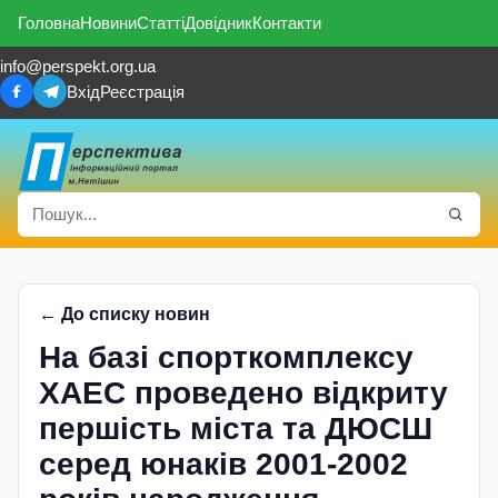
Головна
Новини
Статті
Довідник
Контакти
info@perspekt.org.ua
Вхід
Реєстрація
← До списку новин
На базі спорткомплексу
ХАЕС проведено відкриту
першість міста та ДЮСШ
серед юнаків 2001-2002