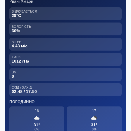
Рвані Хмари
ВІДЧУВАЄТЬСЯ
29°C
ВОЛОГІСТЬ
30%
ВІТЕР
4.43 м/с
ТИСК
1012 гПа
UV
0
СХІД / ЗАХІД
02:48 / 17:50
ПОГОДИННО
16
17
31°
31°
0%
0%