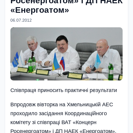
Росенергоатом» і ДП НАЕК
«Енергоатом»
06.07.2012
Спiвпраця приносить практичнi результати
Впродовж вівторка на Хмельницькій АЕС
проходило засідання Координаційного
комітету зі співпраці ВАТ «Концерн
Росенергоатом» і ДП НАЕК «Енергоатом».