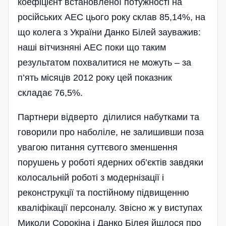
коефіцієнт встановленої потужності на
російських АЕС цього року склав 85,14%, на
що колега з України Данко Білей зауважив:
наші вітчизняні АЕС поки що таким
результатом похвалитися не можуть – за
п’ять місяців 2012 року цей показник
складає 76,5%.
Партнери відверто ділилися набутками та
говорили про наболіле, не залишивши поза
увагою питання суттєвого зменшення
порушень у роботі ядерних об’єктів завдяки
колосальній роботі з модернізації і
реконструкції та постійному підвищенню
кваліфікації персоналу. Звісно ж у виступах
Миколи Сорокіна і Данко Білея йшлося про