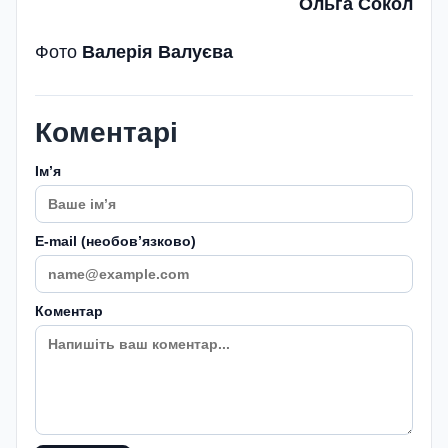
Ольга Сокол
Фото
Валерія Валуєва
Коментарі
Імʼя
E-mail (необовʼязково)
Коментар