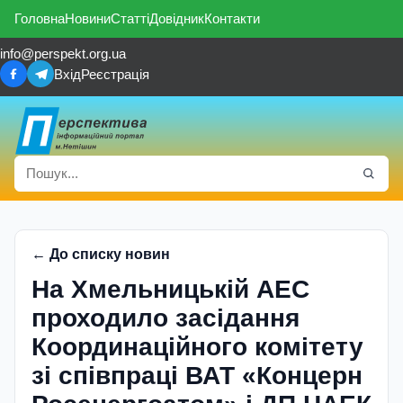
Головна
Новини
Статті
Довідник
Контакти
info@perspekt.org.ua
Вхід
Реєстрація
← До списку новин
На Хмельницькій АЕС
проходило засідання
Координаційного комітету
зі співпраці ВАТ «Концерн