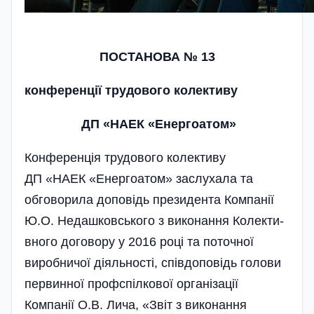
ПОСТАНОВА № 13
конференції трудового колективу
ДП «НАЕК «Енергоатом»
Конференція трудового колективу
ДП «НАЕК «Енергоатом» заслухала та
обговорила доповідь президента Компа­нії
Ю.О. Недаш­ков­­ського з виконання Колекти­
вного договору у 2016 році та по­точної
виробничої діяльності, співдопо­відь голови
первинної проф­спілкової організації
Компанії О.В. Лича, «Звіт з виконання