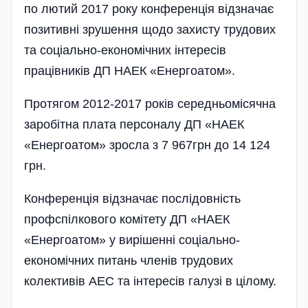
по лютий 2017 року кон­фе­ренція відзначає
позитивні зру­шен­ня щодо захисту трудових
та соціаль­но-економічних інтересів
працівників ДП НАЕК «Енерго­атом».
Протягом 2012-2017 років серед­ньомісячна
заробітна плата персоналу ДП «НАЕК
«Енергоатом» зросла з 7 967грн до 14 124
грн.
Конференція відзначає послі­довність
профспілкового комітету ДП «НАЕК
«Енергоатом» у вирішенні соціально-
економічних питань членів трудових
колективів АЕС та інтересів галузі в цілому.