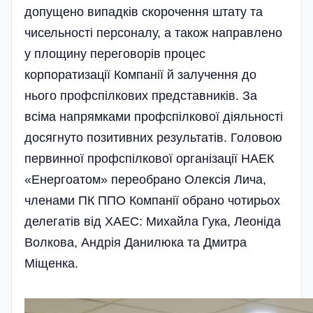
допущено випадків скорочення штату та
чисельності персоналу, а також­ направлено
у площину переговорів процес
корпоратизації Компан­ії й залучення до
нього профспілкових представників. За
всіма напрям­ками профспілкової діяльності
досягнуто позитивних результатів. Головою
первинної профспілкової організації НАЕК
«Енергоатом» переобрано Олексія Лича,
членами ПК ППО Компанії обрано чотирьох
делегатів від ХАЕС: Михайла Гука, Леоніда
Волкова, Андрія Данилюка та Дмитра
Міщенка.