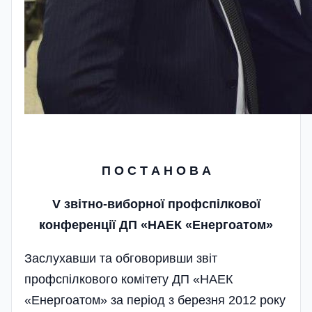
П О С Т А Н О В А
V звітно-виборної профспілкової
конференції ДП «НАЕК «Енергоатом»
Заслухавши та обговоривши звіт
профспілкового комітету ДП «НАЕК
«Енергоатом» за період з березня 2012 року