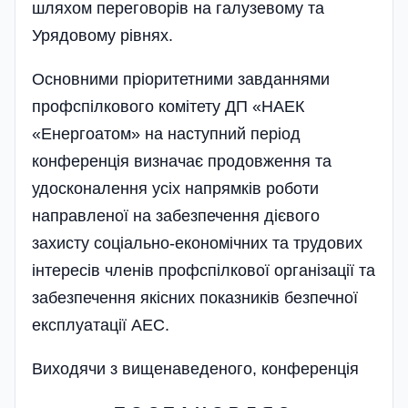
шляхом переговорів на галузевому та
Урядовому рівнях.
Основними пріоритетними завданнями
профспілкового комітету ДП «НАЕК
«Енергоатом» на наступний період
конференція визначає продовження та
удосконалення усіх напрямків роботи
направленої на забезпечення дієвого
захисту соці­ально-еконо­мічних та трудових
ін­тересів членів профспілкової орга­ніза­ції та
забезпечення якісних показ­ників безпечної
експлуатації АЕС.
Виходячи з вищенаведеного, конференція