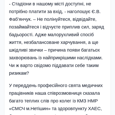
- Стадіони в нашому місті доступні, не
потрібно платити за вхід, - наголошує Є.В.
Фа­б’янчук. – Не полінуйтеся, відвідайте,
позаймайтеся і відчуєте приплив сил, заряд
бадьорості. Адже малорухливий спосіб
життя, незбалансоване харчування, а ще
шкідливі звички – причина появи багатьох
захворювань із найприкрішими наслідками.
Чи ж варто свідомо піддавати себе таким
ризикам?
У переддень професійного свята медичних
працівників наша співрозмовниця сказала
багато теплих слів про колег із КМЗ НМР
«СМСЧ м.Нетішин» та здоровпункту ХАЕС,