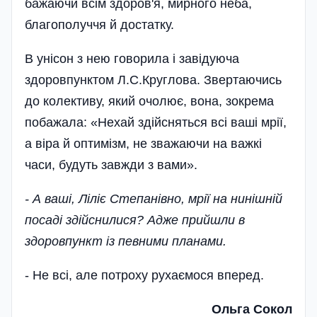
бажаючи всім здоров'я, мирного неба,
благополуччя й достатку.
В унісон з нею говорила і завідуюча
здоровпунк­том Л.С.Круглова. Звертаючись
до колективу, який очолює, вона, зокрема
побажала: «Нехай здій­сняться всі ваші мрії,
а віра й оптимізм, не зважаючи на важкі
часи, будуть завжди з вами».
- А ваші, Ліліє Степанівно, мрії на нинішній
посаді здійснилися? Адже прийшли в
здоровпункт із певними планами.
- Не всі, але потроху рухаємося вперед.
Ольга Сокол