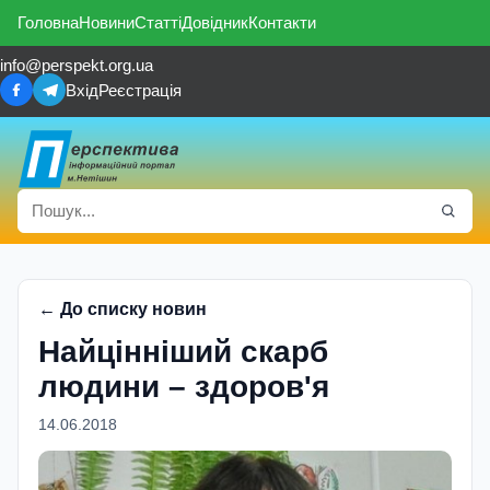
Головна
Новини
Статті
Довідник
Контакти
info@perspekt.org.ua
Вхід
Реєстрація
← До списку новин
Найцiннiший скарб
людини – здоров'я
14.06.2018