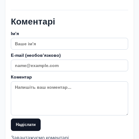
Коментарі
Імʼя
E-mail (необовʼязково)
Коментар
Надіслати
Завантажуємо коментарі...