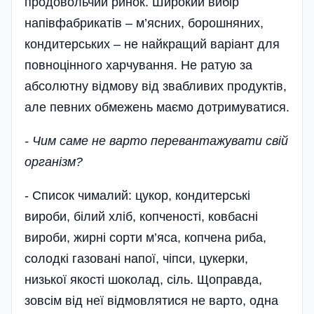
продовольчий ринок. Широкий вибір
напівфабрикатів – м’ясних, борошняних,
кондитерських – не найкращий варіант для
повноцінного харчування. Не ратую за
абсолютну відмову від звабливих продуктів,
але певних обмежень маємо дотримуватися.
- Чим саме не варто перевантажувати свій
організм?
- Список чималий: цукор, кондитерські
вироби, білий хліб, копченості, ковбасні
вироби, жирні сорти м’яса, копчена риба,
солодкі газовані напої, чіпси, цукерки,
низької якості шоколад, сіль. Що­правда,
зовсім від неї відмовлятися не варто, одна