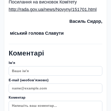
Посилання на висновок Комітету
http://rada.gov.ua/news/Novyny/151701.html
Василь Сидор,
міський голова Славути
Коментарі
Імʼя
E-mail (необовʼязково)
Коментар