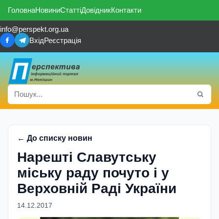
Головна
Новини
Статті
Довідник
Контакти
info@perspekt.org.ua
Вхід
Реєстрація
← До списку новин
Нарешті Славутську
міську раду почуто і у
Верховній Раді України
14.12.2017