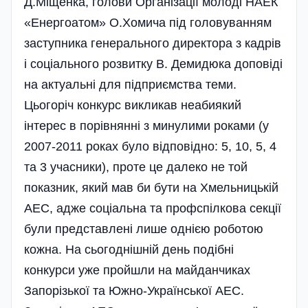
Д.Міщенка, голови Органі­зації молоді НАЕК
«Енергоатом» О.Хомича під головуванням
заступника генерального директора з кад­рів
і соціального розвитку В. Демидюка доповіді
на актуальні для під­приємства теми.
Цьогоріч конкурс викликав неабиякий
інтерес в порівнянні з минулими роками (у
2007-2011 роках було відповідно: 5, 10, 5, 4
та 3 учасники), проте це далеко не той
показник, який мав би бути на Хмельницькій
АЕС, адже соціальна та профспілкова секції
були представлені лише однією роботою
кожна. На сьогоднішній день подібні
конкурси уже пройшли на майданчиках
Запорізької та Южно-Української АЕС.