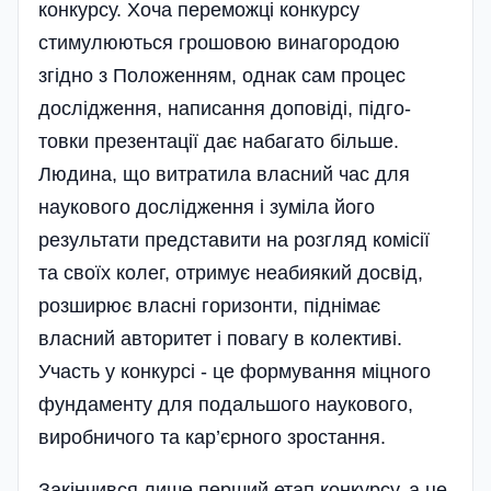
конкурсу. Хоча переможці конкурсу
стимулюються грошовою винагородою
згідно з Положенням, однак сам процес
дослідження, написання доповіді, під­­го­
товки презентації дає набагато більше.
Людина, що витратила власний час для
наукового дослідження і зуміла його
результати представити на розгляд комісії
та своїх колег, отримує неабиякий досвід,
розширює власні горизонти, піднімає
власний авторитет і повагу в колективі.
Участь у конкурсі - це формування міцного
фундаменту для подальшого наукового,
виробничого та кар’єрного зростання.
Закінчився лише перший етап конкурсу, а це