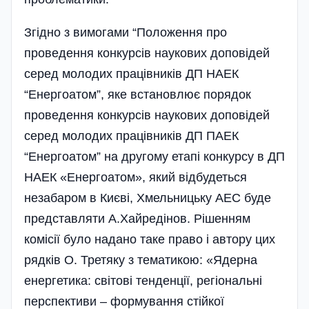
Згідно з вимогами “Положення про
проведення конкурсiв наукових доповiдей
серед молодих працiвникiв ДП НАЕК
“Енергоатом”, яке встановлює порядок
проведення конкурсiв наукових доповiдей
серед молодих працiвникiв ДП ПАЕК
“Енергоатом” на другому етапі конкурсу в ДП
НАЕК «Енергоатом», який відбудеться
незабаром в Києві, Хмельницьку АЕС буде
представляти А.Хайредінов. Рішенням
комісії було надано таке право і автору цих
рядків О. Третяку з тематикою: «Ядерна
енергетика: світові тенденції, регіональні
перспективи – формування стійкої