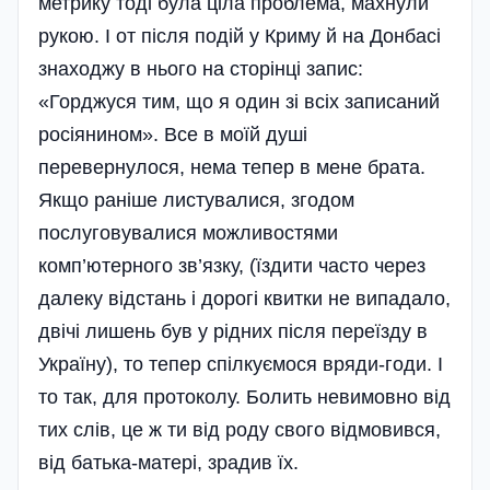
метрику тоді була ціла проблема, махнули
рукою. І от після подій у Криму й на Донбасі
знаходжу в нього на сторінці запис:
«Горджуся тим, що я один зі всіх записаний
росіянином». Все в моїй душі
перевернулося, нема тепер в мене брата.
Якщо раніше листувалися, згодом
послуговувалися можливостями
комп’ютерного зв’язку, (їздити часто через
далеку відстань і дорогі квитки не випадало,
двічі лишень був у рідних після переїзду в
Україну), то тепер спілкуємося вряди-годи. І
то так, для протоколу. Болить невимовно від
тих слів, це ж ти від роду свого відмовився,
від батька-матері, зрадив їх.