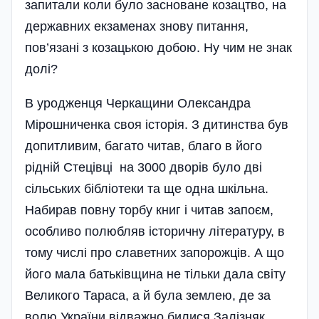
запитали коли було засноване козацтво, на
державних екзаменах знову питання,
пов’язані з козацькою добою. Ну чим не знак
долі?
В уродженця Черкащини Олександра
Мірошниченка своя історія. З дитинства був
допитливим, багато читав, благо в його
рідній Стецівці на 3000 дворів було дві
сільських бібліотеки та ще одна шкільна.
Набирав повну торбу книг і читав запоєм,
особливо полюбляв історичну літературу, в
тому числі про славетних запорожців. А що
його мала батьківщина не тільки дала світу
Великого Тараса, а й була землею, де за
волю України відважно билися Залізняк,