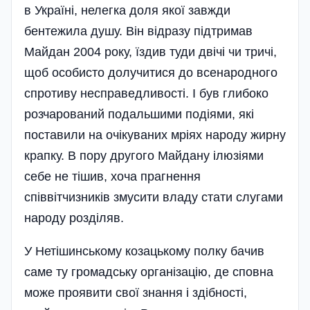
в Україні, нелегка доля якої завжди
бентежила душу. Він відразу підтримав
Майдан 2004 року, їздив туди двічі чи тричі,
щоб особисто долучитися до всенародного
спротиву несправедливості. І був глибоко
розчарований подальшими подіями, які
поставили на очікуваних мріях народу жирну
крапку. В пору другого Майдану ілюзіями
себе не тішив, хоча прагнення
співвітчизників змусити владу стати слугами
народу розділяв.
У Нетішинському козацькому полку бачив
саме ту громадську організацію, де сповна
може проявити свої знання і здібності,