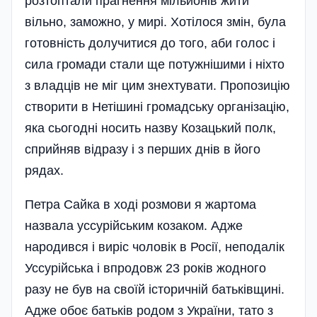
розтоптали прагнення мільйонів жити
вільно, заможно, у мирі. Хотілося змін, була
готовність долучитися до того, аби голос і
сила громади стали ще потужнішими і ніхто
з владців не міг цим знехтувати. Пропозицію
створити в Нетішині громадську організацію,
яка сьогодні носить назву Козацький полк,
сприйняв відразу і з перших днів в його
рядах.
Петра Сайка в ході розмови я жартома
назвала уссурійським козаком. Адже
народився і виріс чоловік в Росії, неподалік
Уссурійська і впродовж 23 років жодного
разу не був на своїй історичній батьківщині.
Адже обоє батьків родом з України, тато з