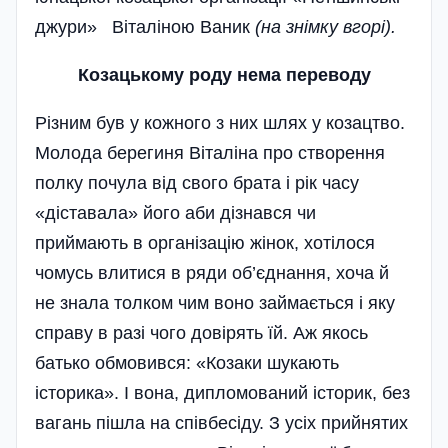
джури» Віталіною Ваник
(на знімку вгорі).
Козацькому роду нема переводу
Різним був у кожного з них шлях у козацтво.
Молода берегиня Віталіна про створення
полку почула від свого брата і рік часу
«діставала» його аби дізнався чи
приймають в організацію жінок, хотілося
чомусь влитися в ряди об’єднання, хоча й
не знала толком чим воно займається і яку
справу в разі чого довірять їй. Аж якось
батько обмовився: «Козаки шукають
історика». І вона, дипломований історик, без
вагань пішла на спів­бесіду. З усіх прийнятих