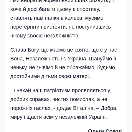
і ми вибрали нормальний шлях розвитку. І
хоча й досі багато цьому є спротиву,
ставлять нам палки в колеса, мусимо
перетерпіти і вистояти, не поступившись
нікому своєю незалежністю.
Слава Богу, що маємо це свято, що є у нас
Вона, Незалежність і є Україна. Шануймо її
неньку, не гнівімо й не ображаймо, будьмо
достойними дітьми своєї матері.
- І нехай наш патріотизм проявляється у
добрих справах, чистих помислах, а не
порожніх гаслах, - додає Віталіна. – Добра,
миру і щастя всім у незалежній Україні.
Ольга Сокол