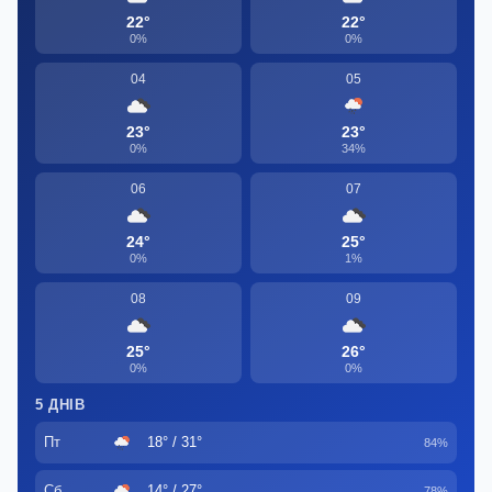
22°
22°
0%
0%
04
05
23°
23°
0%
34%
06
07
24°
25°
0%
1%
08
09
25°
26°
0%
0%
5 ДНІВ
Пт
18° / 31°
84%
Сб
14° / 27°
78%