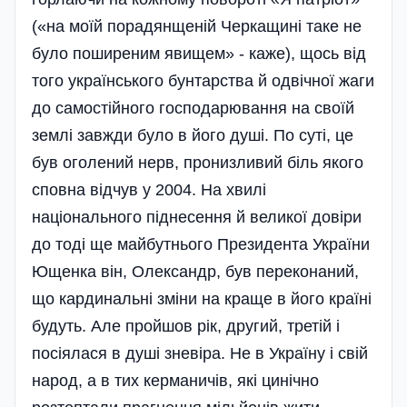
(«на моїй порадянщеній Черкащині таке не
було поширеним явищем» - каже), щось від
того українського бунтарства й одві­чної жаги
до самостійного господарювання на своїй
землі завжди було в його душі. По суті, це
був оголений нерв, пронизливий біль якого
сповна відчув у 2004. На хвилі
національного піднесення й великої довіри
до тоді ще майбутнього Президента України
Ющенка він, Олександр, був переконаний,
що кардинальні зміни на краще в його країні
будуть. Але пройшов рік, другий, третій і
посіялася в душі зневіра. Не в Україну і свій
народ, а в тих керманичів, які цинічно