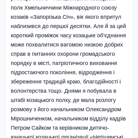
полк Хмельниччини Міжнародного союзу
козаків «Запорі­зька Січ», вік якого впритул
наблизився до першої десятки. Але й за цей
короткий проміжок часу козацьке об’є­днання
може похвалитися вагомою низкою добрих
справ в питаннях охорони громадського
порядку в місті, патріотичного виховання
підростаючого покоління, відродження і
збереження традицій краю, благодійності і
волонтерства тощо. Днями я побувала в
штабі козацького полку, де мала розлогу
розмову з його начальником Олександром
Мірошниченком, начальником відділу кадрів
Петром Сайком та керівником дитячо-
юнацької козацької організації «Нетішинські