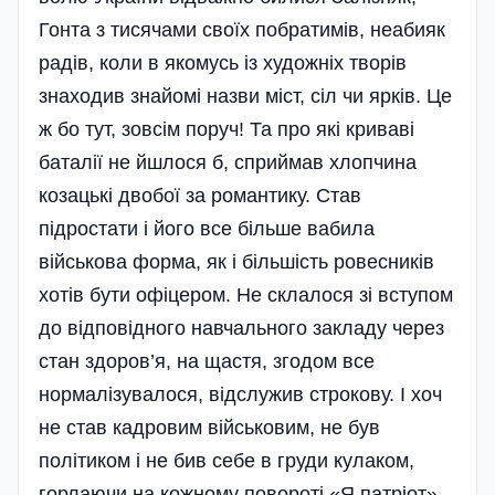
Гонта з тисячами своїх побратимів, неабияк
радів, коли в якомусь із художніх творів
знаходив знайомі назви міст, сіл чи ярків. Це
ж бо тут, зовсім поруч! Та про які криваві
баталії не йшлося б, сприймав хлопчина
козацькі двобої за романтику. Став
підростати і його все більше вабила
військова форма, як і більшість ровесників
хотів бути офіцером. Не склалося зі вступом
до відповідного навчального закладу через
стан здоров’я, на щастя, згодом все
нормалізувалося, відслужив строкову. І хоч
не став кадровим військовим, не був
політиком і не бив себе в груди кулаком,
горлаючи на кожному повороті «Я патріот»