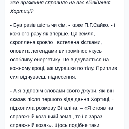
Яке враження справило на вас від­відання
Хортиці?
- Був разів шість чи сім, - каже П.Г.Сайко, - і
кожного разу як вперше. Ця земля,
скроплена кров’ю і встелена кістками,
оповита легендами випромінює якусь
особливу енергетику. Це відчувається на
кожному кроці, аж мурашки по тілу. Приплив
сил відчуваєш, піднесення.
- А я відповім словами свого джури, які він
сказав після першого відвідання Хортиці, -
підхопила розмову Віталіна. – «Я стояв на
справжній козацькій землі, то і я зараз
справжній козак». Щось подібне таки