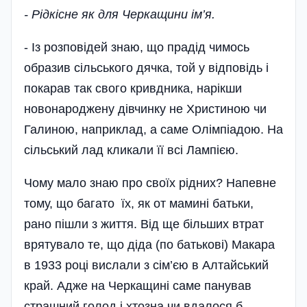
- Рідкісне як для Черкащини ім’я.
- Із розповідей знаю, що прадід чимось
образив сільського дячка, той у відповідь і
покарав так свого кривдника, нарікши
новонароджену дівчинку не Христиною чи
Галиною, наприклад, а саме Олімпіадою. На
сільський лад кликали її всі Лампією.
Чому мало знаю про своїх рідних? Напевне
тому, що багато їх, як от мамині батьки,
рано пішли з життя. Від ще більших втрат
врятувало те, що діда (по батькові) Макара
в 1933 році вислали з сім’єю в Алтайський
край. Адже на Черкащині саме панував
страшний голод і хтозна чи вдалося б