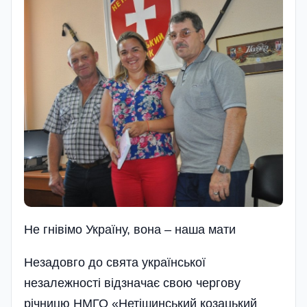
Не гнівімо Україну, вона – наша мати
Незадовго до свята української
незалежності відзначає свою чергову
річницю НМГО «Нетішинський козацький