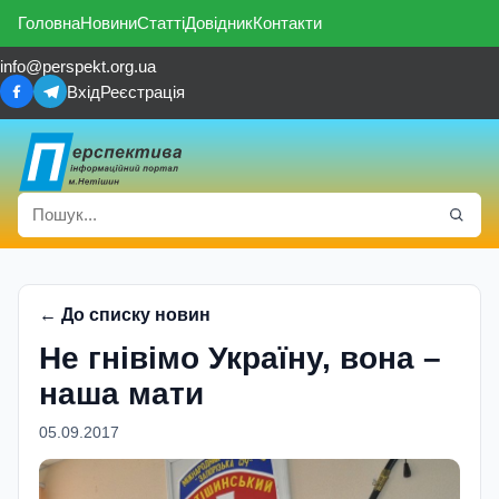
Головна
Новини
Статті
Довідник
Контакти
info@perspekt.org.ua
Вхід
Реєстрація
← До списку новин
Не гнівімо Україну, вона –
наша мати
05.09.2017