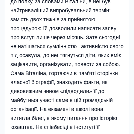
до полку, за словами Віталіни, в неї був
найтриваліший випробувальний тер­мін:
замість двох тижнів за прийнятою
процедурою їй дозволили написати заяву
про вступ лише через місяць. Зате сьогодні
не натішаться сумлінністю і активністю свого
під осавула, до неї тягнуться діти, яких вміє
зацікавити, організувати, повести за собою.
Сама Віталіна, гортаючи в пам’яті сторінки
власної біографії, знаходить факти, які
дивовижним чином «підводили» її до
майбутньої участі саме в цій громадській
організації. На екзамені в школі вона
витягла білет, в якому питання про історію
козацтва. На співбесіді в інституті її