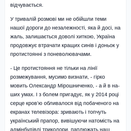
відчувається.
У тривалій розмові ми не обійшли теми
нашої дороги до незалежності, яка й досі, на
жаль, залишається доволі хиткою, Україна
продовжує втрачати кращих синів і доньок у
протистоянні з поневолювачами.
- Це протистояння не тільки на лінії
розмежування, мусимо визнати, - гірко
мовить Олександр Мірошниченко, - а й в на­
ших умах. І з болем пригадує, як у 2014 році
серце кров’ю обливалося від побаченого на
екранах телевізора: зривають і топчуть
український прапор, вивішуючи натомість на
адмінбудівлі триколори, паплюжать наш