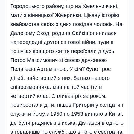
Городоцького району, що на Хмельниччині,
мати з вінницької Жмеринки. Цікаву історію
знайомства своїх рідних повідав чоловік. На
Далекому Сході родина Сайків опинилася
напередодні другої світової війни, туди в
пошуках кращого життя переїхали дідусь
Петро Максимович зі своєю дружиною
Пелагеєю Артемівною. У сім’ї було троє
дітей, найстарший з них, батько нашого
співрозмовника, мав на той час іти в
четвертий клас. Спливав рік за роком,
повиростали діти, пішов Григорій у солдати і
служити йому з 1950 по 1953 випало в Китаї,
де були радянські війська. Дізнався в одного
з товаришів по службі, що в того є сестра на