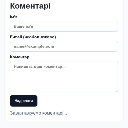
Коментарі
Імʼя
E-mail (необовʼязково)
Коментар
Надіслати
Завантажуємо коментарі...