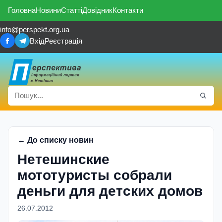
Головна
Новини
Статті
Довідник
Контакти
info@perspekt.org.ua
Вхід
Реєстрація
← До списку новин
Нетешинские
мототуристы собрали
деньги для детских домов
26.07.2012