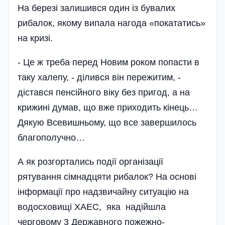
На березі залишився один із бувалих
рибалок, якому випала нагода «покататись»
на кризі.
- Це ж треба перед Новим роком попасти в
таку халепу, - ділився він пережитим, -
дістався пенсійного віку без пригод, а на
крижині думав, що вже приходить кінець…
Дякую Всевишньому, що все завершилось
благополучно…
А як розгортались події організації
рятування сімнадцяти рибалок? На основі
інформації про надзвичайну ситуацію на
водосховищі ХАЕС, яка надійшла
черговому 3 Державного пожежно-