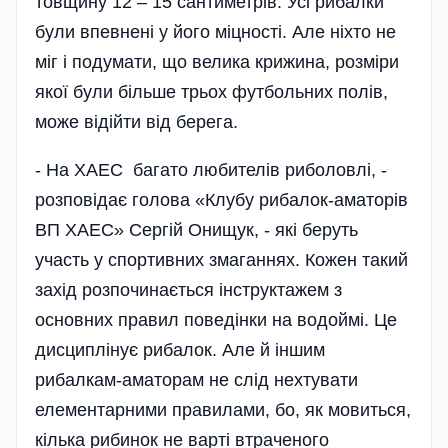
товщину 12 – 15 сантиметрів. Усі рибалки
були впевнені у його міцності. Але ніхто не
міг і подумати, що велика крижина, розміри
якої були більше трьох футбольних полів,
може відійти від берега.
- На ХАЕС багато любителів риболовлі, -
розповідає голова «Клубу рибалок-аматорів
ВП ХАЕС» Сергій Онищук, - які беруть
участь у спортивних змаганнях. Кожен такий
захід розпочинається інструктажем з
основних правил поведінки на водоймі. Це
дисциплінує рибалок. Але й іншим
рибалкам-аматорам не слід нехтувати
елементарними правилами, бо, як мовиться,
кілька рибинок не варті втраченого