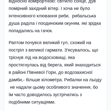
відносно комфортною: світило сонце, дув
помірний західний вітер. І хоча не було
інтенсивного клювання риби, рибальська
душа раділа і поодиноким окуням, які зрідка
попадались на гачок.
Раптом почувся великий гул, схожий на
постріл з великої гармати. З'ясувалось, що
тріснув лід на водосховищі, яка
простягнулась від берега, який знаходиться
в районі Півневої Гори, до водозахисної
дамби,- більше кілометра. Рибалки на льоду
не надали цьому особливого значення, бо
їм часто доводилось зустрічатись з
подібними ситуаціями.