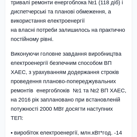
тривалі ремонти енергоблока №1 (118 діб) і
диспетчерські та планові обмеження, а
використання електроенергії
на власні потреби залишилось на практично
пості­й­ному рівні.
Виконуючи головне завдання виробництва
електроенергії безпечним способом ВП
ХАЕС, з урахуванням додержання строків
проведення планово-попереджувальних
ремонтів енерго­блоків №1 та №2 ВП ХАЕС,
на 2016 рік заплановано при встановленій
потужності 2000 МВт досягт­и наступних
ТЕП:
• виробіток електроенергії, млн.кВт*год. -14