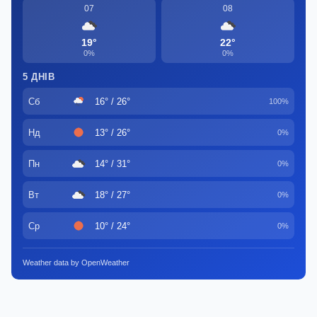
07
08
19°
22°
0%
0%
5 ДНІВ
Сб
16° / 26°
100%
Нд
13° / 26°
0%
Пн
14° / 31°
0%
Вт
18° / 27°
0%
Ср
10° / 24°
0%
Weather data by OpenWeather