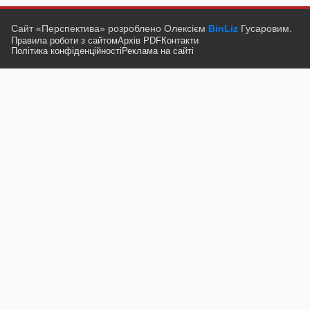
Сайт «Перспектива» розроблено Олексієм
BinLiz
Гусаровим.
Правила роботи з сайтом
Архів PDF
Контакти
Політика конфіденційності
Реклама на сайті