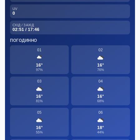
UV
0
СХІД / ЗАХІД
02:51 / 17:46
ПОГОДИННО
01
02
16°
16°
97%
76%
03
04
16°
16°
81%
68%
05
06
16°
18°
55%
44%