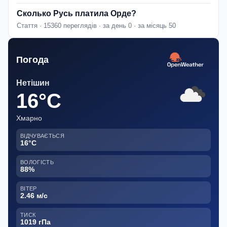
Сколько Русь платила Орде?
Стаття · 15360 переглядів · за день 0 · за місяць 50
Погода
Нетішин
16°C
Хмарно
ВІДЧУВАЄТЬСЯ
16°C
ВОЛОГІСТЬ
88%
ВІТЕР
2.46 м/с
ТИСК
1019 гПа