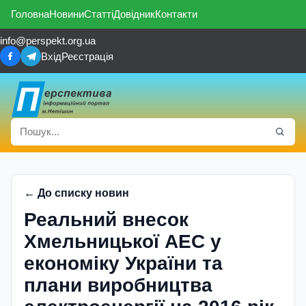
Головна
Новини
Статті
Довідник
Контакти
info@perspekt.org.ua
Вхід
Реєстрація
← До списку новин
Реальний внесок
Хмельницької АЕС у
економіку України та
плани виробництва