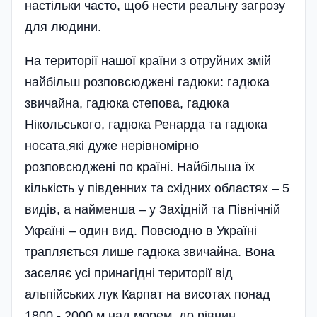
настільки часто, щоб нести реальну загрозу
для людини.
На території нашої країни з отруйних змій
найбільш розповсю­джені гадюки: гадюка
звичайна, гадюка степова, гадюка
Нікольського, гадюка Ренарда та гадюка
носата,які дуже нерівномірно
розповсюджені по країні. Найбільша їх
кількість у південних та східних областях – 5
видів, а найменша – у Західній та Північній
Україні – один вид. Повсюдно в Україні
трапляється лише гадюка звичайна. Вона
заселяє усі принагідні території від
альпійських лук Карпат на висотах понад
1800 - 2000 м над морем, до рівнин