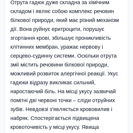
Отрута гадюк дуже складна за хімічним
складом і являє собою комплекс речовин
білкової природи, який має різний механізм
дії. Вона руйнує еритроцити, порушує
згортання крові, збільшує проникливість
клітинних мембран, уражає нервову і
серцево-судинну системи. Оскі­льки отрута
змії містить речовини білкової природи,
можливий розвиток алергічної реакції. Укус
гадюки відразу викликає сильний,
наростаючий біль. На місці укусу зазвичай
помітні дві червоні точки – сліди отруйних
зубів. Невдовзі з’являється крововилив і
набряк. Спостерігається підвищена
кровоточивість у місці укусу. Явища