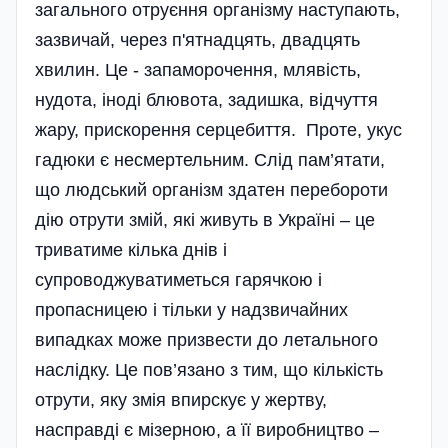
загального отруєння організму наступають,
зазвичай, через п'ятнадцять, двадцять
хвилин. Це - запаморочення, млявість,
нудота, іноді блювота, задишка, відчуття
жару, прискорення серцебиття. Проте, укус
гадюки є несмертельним. Слід пам’ятати,
що людський організм здатен перебороти
дію отрути змій, які живуть в Україні – це
триватиме кілька днів і
супроводжуватиметься гарячкою і
пропасницею і тільки у надзвичайних
випадках може призвести до летального
наслідку. Це пов’язано з тим, що кількість
отрути, яку змія впирскує у жертву,
насправді є мізерною, а її виробництво –