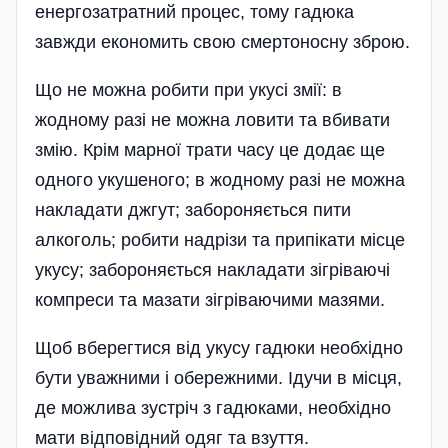
енергозатратний процес, тому гадюка
завжди економить свою смертоносну зброю.
Що не можна робити при укусі змії: в
жодному разі не можна ловити та вбивати
змію. Крім марної трати часу це додає ще
одного укушеного; в жодному разі не можна
накладати джгут; забороняється пити
алкоголь; робити надрізи та припікати місце
укусу; забороняється на­кладати зігріваючі
компреси та мазати зігріваючими мазями.
Щоб вберегтися від укусу гадюки необхідно
бути уважними і обережними. Ідучи в місця,
де можлива зустріч з гадюками, необхідно
мати відповідний одяг та взуття.