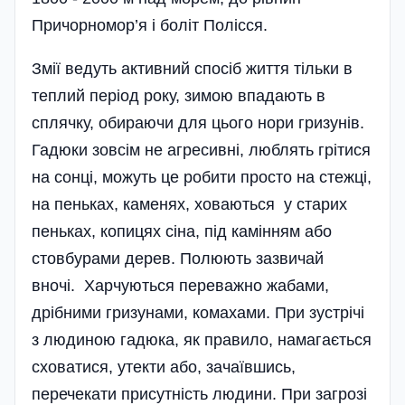
Причорномор’я і боліт Полі­сся.
Змії ведуть активний спосіб життя тільки в
теплий період року, зимою впадають в
сплячку, обираючи для цього нори гризунів.
Гадюки зовсім не агресивні, люблять грітися
на сонці, можуть це робити просто на стежці,
на пеньках, каменях, ховаються у старих
пеньках, копицях сіна, під камінням або
стовбурами дерев. Полюють зазвичай
вночі. Харчуються переважно жабами,
дрібними гризунами, комахами. При зустрічі
з людиною гадюка, як правило, намагається
сховатися, утекти або, зачаївшись,
перечекати присутність людини. При загрозі