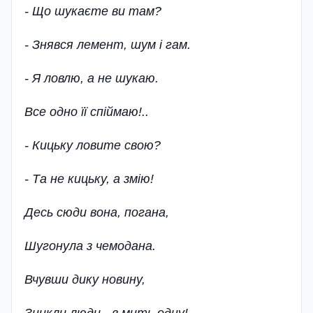
- Що шукаєте ви там?
- Знявся лемент, шум і гам.
- Я ловлю, а не шукаю.
Все одно її спіймаю!..
- Кицьку ловите свою?
- Та не кицьку, а змію!
Десь сюди вона, погана,
Шугонула з чемодана.
Вчувши дику новину,
Зникли люди - в мить одну!