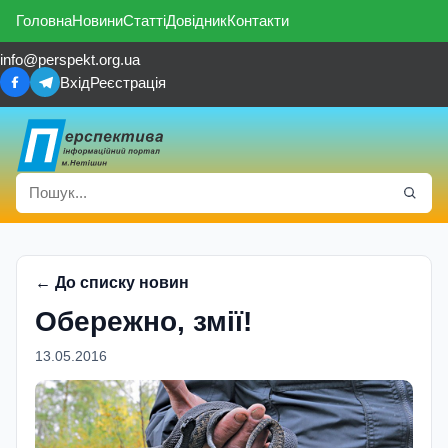
Головна
Новини
Статті
Довідник
Контакти
info@perspekt.org.ua
Вхід
Реєстрація
← До списку новин
Обережно, змії!
13.05.2016