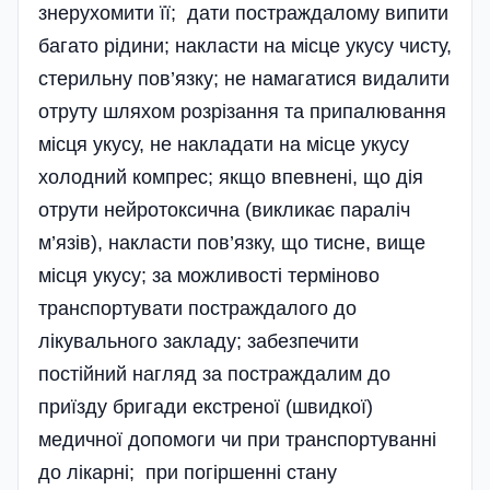
знерухомити її; дати постраждалому випити
багато рідини; накласти на місце укусу чисту,
стерильну пов’язку; не намагатися видалити
отруту шляхом розрізання та припалювання
місця укусу, не накладати на місце укусу
холодний компрес; якщо впевнені, що дія
отрути нейротоксична (викликає параліч
м’язів), накласти пов’язку, що тисне, вище
місця укусу; за можливості терміново
транспортувати постраждалого до
лікувального закладу; забезпечити
постійний нагляд за постраждалим до
приїзду бригади екстреної (швидкої)
медичної допомоги чи при транспортуванні
до лікарні; при погіршенні стану