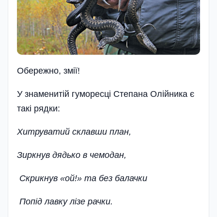
Обережно, змії!
У знаменитій гуморесці Степана Олійника є
такі рядки:
Хитруватий склавши план,
Зиркнув дядько в чемодан,
Скрикнув «ой!» та без балачки
Попід лавку лізе рачки.