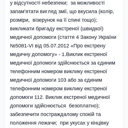
у відсутності небезпеки; за можливості
запам’ятати вигляд змії, що вкусила (колір,
розміри, візерунок на її спині тощо);
викликати бригаду екстреної (швидкої)
медичної допомоги (стаття 4 Закону України
№5081-VI від 05.07.2012 «Про екстрену
медичну допомогу» - 1.Виклик екстреної
медичної допомоги здійснюється за єдиним
телефонним номером виклику екстреної
медичної допомоги 103 або за єдиним
телефонним номером виклику екстреної
допомоги 112. Виклик екстреної медичної
допомоги здій­снюється безоплатно);
забезпечити постраждалому спо­кій та
положення лежачи; при укусах у кінцівку