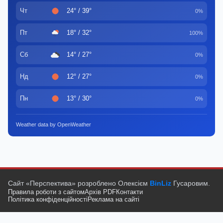
Чт
24° / 39°
0%
Пт
18° / 32°
100%
Сб
14° / 27°
0%
Нд
12° / 27°
0%
Пн
13° / 30°
0%
Weather data by OpenWeather
Сайт «Перспектива» розроблено Олексієм
BinLiz
Гусаровим.
Правила роботи з сайтом
Архів PDF
Контакти
Політика конфіденційності
Реклама на сайті